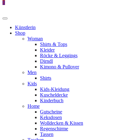
0
Künstlerin
Shop
Woman
Shirts & Tops
Kleider
Röcke & Leggings
Dirndl
Kimono & Pullover
Men
Shirts
Kids
Kids-Kleidung
Kuscheldecke
Kinderbuch
Home
Gutscheine
Keksdosen
Wolldecken & Kissen
Regenschirme
Tassen
Taschen