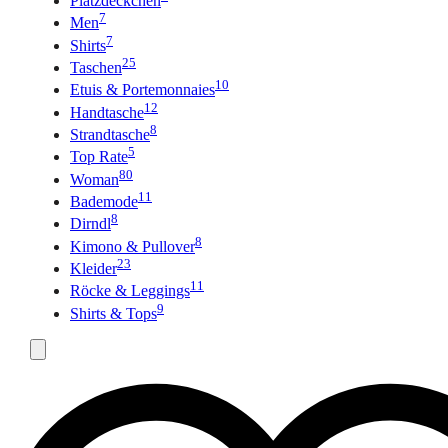
Platzdeckchen
7
Men
7
Shirts
25
Taschen
10
Etuis & Portemonnaies
12
Handtasche
8
Strandtasche
5
Top Rate
80
Woman
11
Bademode
8
Dirndl
8
Kimono & Pullover
23
Kleider
11
Röcke & Leggings
9
Shirts & Tops