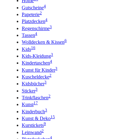
Home
4
Gutscheine
2
Papeterie
4
Platzdecken
3
Regenschirme
4
Tassen
6
Wolldecken & Kissen
16
Kids
3
Kids-Kleidung
4
Kindertaschen
3
Kunst für Kinder
2
Kuscheldecke
3
Kidsbücher
3
Sticker
2
Trinkflaschen
17
Kunst
3
Kinderbuch
15
Kunst & Deko
9
Kurstickets
2
Leinwand
4