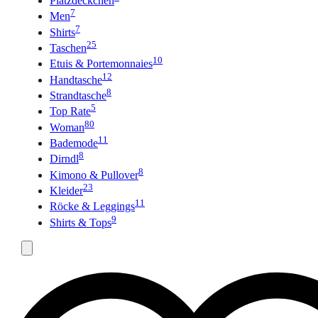
Platzdeckchen
7
Men
7
Shirts
25
Taschen
10
Etuis & Portemonnaies
12
Handtasche
8
Strandtasche
5
Top Rate
80
Woman
11
Bademode
8
Dirndl
8
Kimono & Pullover
23
Kleider
11
Röcke & Leggings
9
Shirts & Tops