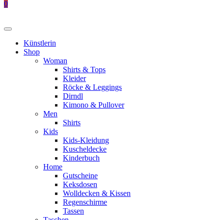
0
Künstlerin
Shop
Woman
Shirts & Tops
Kleider
Röcke & Leggings
Dirndl
Kimono & Pullover
Men
Shirts
Kids
Kids-Kleidung
Kuscheldecke
Kinderbuch
Home
Gutscheine
Keksdosen
Wolldecken & Kissen
Regenschirme
Tassen
Taschen