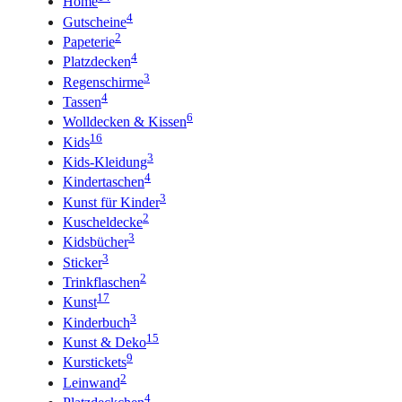
Home
4
Gutscheine
2
Papeterie
4
Platzdecken
3
Regenschirme
4
Tassen
6
Wolldecken & Kissen
16
Kids
3
Kids-Kleidung
4
Kindertaschen
3
Kunst für Kinder
2
Kuscheldecke
3
Kidsbücher
3
Sticker
2
Trinkflaschen
17
Kunst
3
Kinderbuch
15
Kunst & Deko
9
Kurstickets
2
Leinwand
4