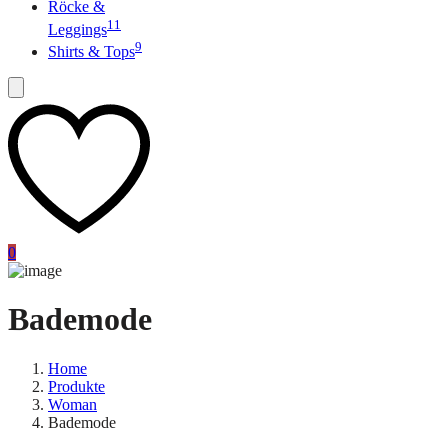
Röcke &
11
Leggings
9
Shirts & Tops
0
Bademode
Home
Produkte
Woman
Bademode