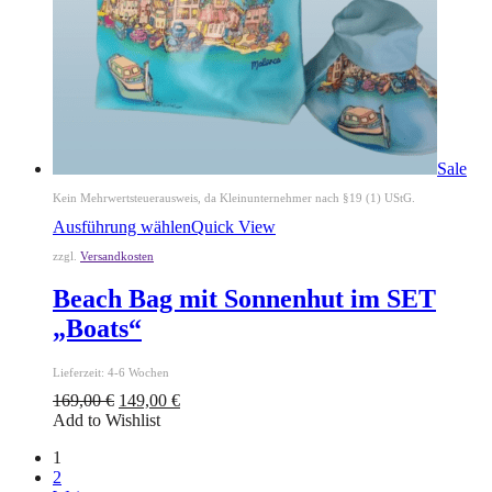
Sale
Kein Mehrwertsteuerausweis, da Kleinunternehmer nach §19 (1) UStG.
Ausführung wählen
Quick View
zzgl.
Versandkosten
Beach Bag mit Sonnenhut im SET
„Boats“
Lieferzeit:
4-6 Wochen
169,00
€
149,00
€
Add to Wishlist
Seitennummerierung
1
der
2