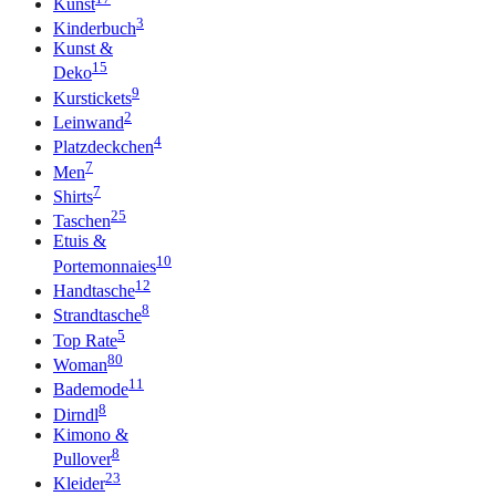
Kunst
3
Kinderbuch
Kunst &
15
Deko
9
Kurstickets
2
Leinwand
4
Platzdeckchen
7
Men
7
Shirts
25
Taschen
Etuis &
10
Portemonnaies
12
Handtasche
8
Strandtasche
5
Top Rate
80
Woman
11
Bademode
8
Dirndl
Kimono &
8
Pullover
23
Kleider