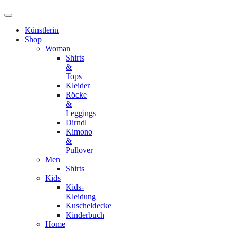
Künstlerin
Shop
Woman
Shirts
&
Tops
Kleider
Röcke
&
Leggings
Dirndl
Kimono
&
Pullover
Men
Shirts
Kids
Kids-
Kleidung
Kuscheldecke
Kinderbuch
Home