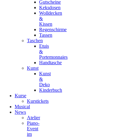
Gutscheine
Keksdosen
Wolldecken
&
Kissen
Regenschirme
Tassen
Taschen
Etuis
&
Portemonnaies
Handtasche
Kunst
Kunst
&
Deko
Kinderbuch
Kurse
Kurstickets
Musical
News
Atelier
Piano-
Event
im