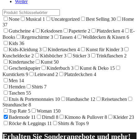
Beiträge
Weiter
None
Musical
1
Uncategorized
Best Selling
30
Home
37
Gutscheine
4
Keksdosen
Papeterie
2
Platzdecken
4
E-
Books
Regenschirme
3
Tassen
4
Wolldecken & Kissen
6
Kids
36
Kids-Kleidung
3
Kindertaschen
4
Kunst für Kinder
3
Kuscheldecke
2
Kidsbücher
3
Sticker
3
Trinkflaschen
2
Kindertasche
Kunst
50
Geschenkpapier
Kinderbuch
3
Kunst & Deko
15
Kurstickets
9
Leinwand
2
Platzdeckchen
4
Men
14
Hemden
Shirts
7
Taschen
55
Etuis & Portemonnaies
10
Handtasche
12
Reisetaschen
Strandtasche
8
Top Rate
5
Woman
150
Bademode
11
Dirndl
8
Kimono & Pullover
8
Kleider
23
Röcke & Leggings
11
Shirts & Tops
9
Erhalten Sie Sonderangebote und mehr!