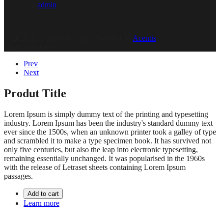
von
admin
© 2020, Eva-Marie Design | Powered by
Acentis
|
Made with love
Prev
Next
Produt Title
Lorem Ipsum is simply dummy text of the printing and typesetting
industry. Lorem Ipsum has been the industry's standard dummy text
ever since the 1500s, when an unknown printer took a galley of type
and scrambled it to make a type specimen book. It has survived not
only five centuries, but also the leap into electronic typesetting,
remaining essentially unchanged. It was popularised in the 1960s
with the release of Letraset sheets containing Lorem Ipsum
passages.
Add to cart
Learn more