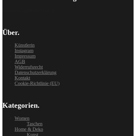
[delipress_optin id=“162″]
Über.
Künstlerin
Instagram
Impressum
AGB
Widerrufsrecht
Datenschutzerklärung
Kontakt
Cookie-Richtlinie (EU)
Kategorien.
Women
Taschen
Home & Deko
Kunst