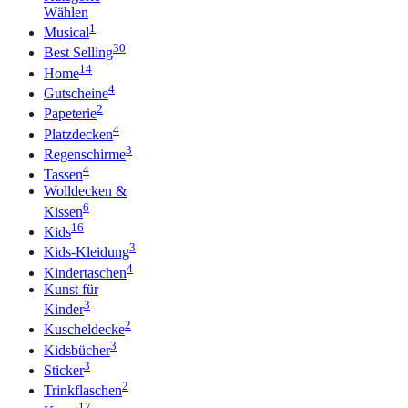
Wählen
1
Musical
30
Best Selling
14
Home
4
Gutscheine
2
Papeterie
4
Platzdecken
3
Regenschirme
4
Tassen
Wolldecken &
6
Kissen
16
Kids
3
Kids-Kleidung
4
Kindertaschen
Kunst für
3
Kinder
2
Kuscheldecke
3
Kidsbücher
3
Sticker
2
Trinkflaschen
17