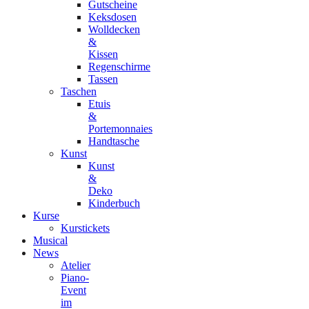
Gutscheine
Keksdosen
Wolldecken
&
Kissen
Regenschirme
Tassen
Taschen
Etuis
&
Portemonnaies
Handtasche
Kunst
Kunst
&
Deko
Kinderbuch
Kurse
Kurstickets
Musical
News
Atelier
Piano-
Event
im