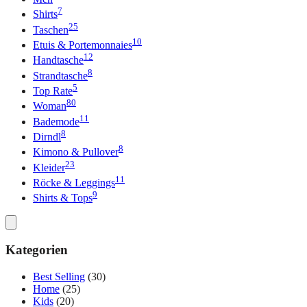
7
Shirts
25
Taschen
10
Etuis & Portemonnaies
12
Handtasche
8
Strandtasche
5
Top Rate
80
Woman
11
Bademode
8
Dirndl
8
Kimono & Pullover
23
Kleider
11
Röcke & Leggings
9
Shirts & Tops
Kategorien
Best Selling
(30)
Home
(25)
Kids
(20)