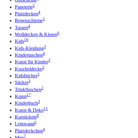
2
Papeterie
4
Platzdecken
3
Regenschirme
4
Tassen
6
Wolldecken & Kissen
16
Kids
3
Kids-Kleidung
4
Kindertaschen
3
Kunst für Kinder
2
Kuscheldecke
3
Kidsbücher
3
Sticker
2
Trinkflaschen
17
Kunst
3
Kinderbuch
15
Kunst & Deko
8
Kurstickets
2
Leinwand
4
Platzdeckchen
7
Men