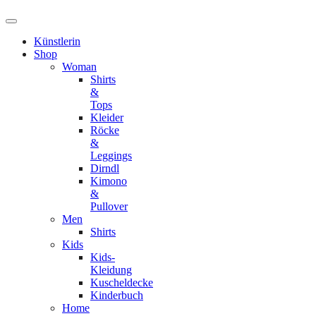
Künstlerin
Shop
Woman
Shirts
&
Tops
Kleider
Röcke
&
Leggings
Dirndl
Kimono
&
Pullover
Men
Shirts
Kids
Kids-
Kleidung
Kuscheldecke
Kinderbuch
Home