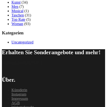
Kunst
(34)
Men
(7)
Musical
(1)
Taschen
(31)
Top Rate
(5)
Woman
(93)
Kategorien
Uncategorized
Erhalten Sie Sonderangebote und mehr!
[delipress_optin id=“162″]
Über.
Künstlerin
Instagram
Impressum
AGB