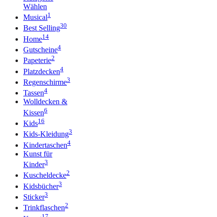
Wählen
1
Musical
30
Best Selling
14
Home
4
Gutscheine
2
Papeterie
4
Platzdecken
3
Regenschirme
4
Tassen
Wolldecken &
6
Kissen
16
Kids
3
Kids-Kleidung
4
Kindertaschen
Kunst für
3
Kinder
2
Kuscheldecke
3
Kidsbücher
3
Sticker
2
Trinkflaschen
17