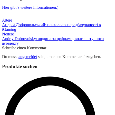
Hier gibt`s weitere Informationen:)
Beitragsnavigation
Ältere
Андрій Добровольський: психологія передбачуваності в
iGaming
Neuere
Andriy Dobrovolsky: людина за цифрами, вплив штучного
інтелекту
Schreibe einen Kommentar
Du musst
angemeldet
sein, um einen Kommentar abzugeben.
Produkte suchen