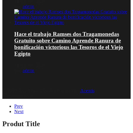
Januar 16, 2026
von
admin
Hace el trabajo Ramses dos Tragamonedas
Gratuito sobre Camino Aprende Ranura de
bonificación victorious las Tesoros de el Viejo
Egipto
Januar 16, 2026
von
admin
© 2020, Eva-Marie Design | Powered by
Acentis
|
Made with love
Prev
Next
Produt Title