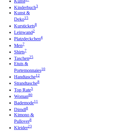
Kunst
3
Kinderbuch
Kunst &
15
Deko
8
Kurstickets
2
Leinwand
4
Platzdeckchen
7
Men
7
Shirts
25
Taschen
Etuis &
10
Portemonnaies
12
Handtasche
8
Strandtasche
5
Top Rate
80
Woman
11
Bademode
8
Dirndl
Kimono &
8
Pullover
23
Kleider