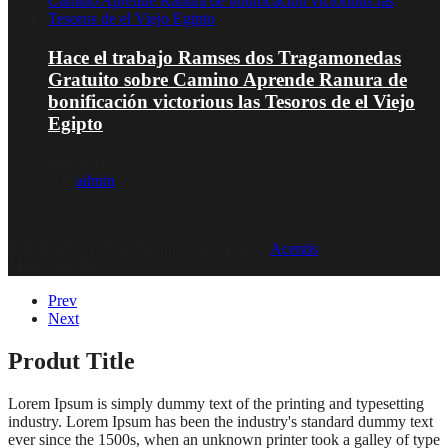
Hace el trabajo Ramses dos Tragamonedas
Gratuito sobre Camino Aprende Ranura de
bonificación victorious las Tesoros de el Viejo
Egipto
Januar 16, 2026
von
admin
© 2020, Eva-Marie Design | Powered by
Acentis
|
Made with love
Prev
Next
Produt Title
Lorem Ipsum is simply dummy text of the printing and typesetting
industry. Lorem Ipsum has been the industry's standard dummy text
ever since the 1500s, when an unknown printer took a galley of type