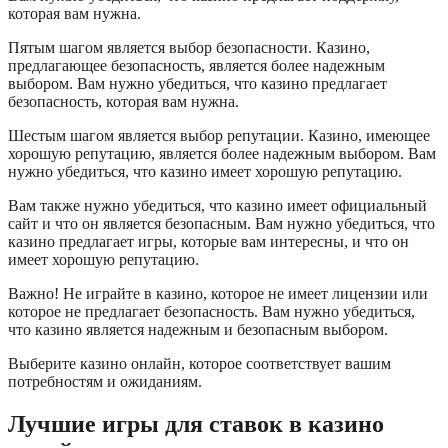
которая вам нужна.
Пятым шагом является выбор безопасности. Казино,
предлагающее безопасность, является более надежным
выбором. Вам нужно убедиться, что казино предлагает
безопасность, которая вам нужна.
Шестым шагом является выбор репутации. Казино, имеющее
хорошую репутацию, является более надежным выбором. Вам
нужно убедиться, что казино имеет хорошую репутацию.
Вам также нужно убедиться, что казино имеет официальный
сайт и что он является безопасным. Вам нужно убедиться, что
казино предлагает игры, которые вам интересны, и что он
имеет хорошую репутацию.
Важно! Не играйте в казино, которое не имеет лицензии или
которое не предлагает безопасность. Вам нужно убедиться,
что казино является надежным и безопасным выбором.
Выберите казино онлайн, которое соответствует вашим
потребностям и ожиданиям.
Лучшие игры для ставок в казино