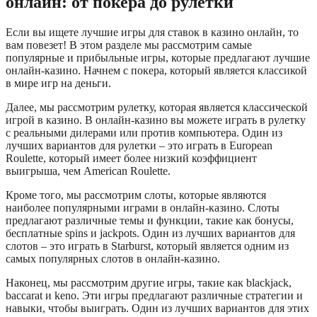
онлайн: от покера до рулетки
Если вы ищете лучшие игры для ставок в казино онлайн, то
вам повезет! В этом разделе мы рассмотрим самые
популярные и прибыльные игры, которые предлагают лучшие
онлайн-казино. Начнем с покера, который является классикой
в мире игр на деньги.
Далее, мы рассмотрим рулетку, которая является классической
игрой в казино. В онлайн-казино вы можете играть в рулетку
с реальными дилерами или против компьютера. Один из
лучших вариантов для рулетки – это играть в European
Roulette, который имеет более низкий коэффициент
выигрыша, чем American Roulette.
Кроме того, мы рассмотрим слоты, которые являются
наиболее популярными играми в онлайн-казино. Слоты
предлагают различные темы и функции, такие как бонусы,
бесплатные spins и jackpots. Один из лучших вариантов для
слотов – это играть в Starburst, который является одним из
самых популярных слотов в онлайн-казино.
Наконец, мы рассмотрим другие игры, такие как blackjack,
baccarat и keno. Эти игры предлагают различные стратегии и
навыки, чтобы выиграть. Один из лучших вариантов для этих