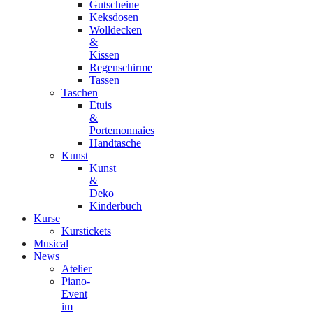
Gutscheine
Keksdosen
Wolldecken
&
Kissen
Regenschirme
Tassen
Taschen
Etuis
&
Portemonnaies
Handtasche
Kunst
Kunst
&
Deko
Kinderbuch
Kurse
Kurstickets
Musical
News
Atelier
Piano-
Event
im