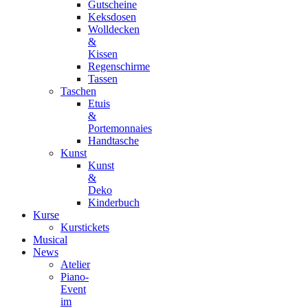
Gutscheine
Keksdosen
Wolldecken
&
Kissen
Regenschirme
Tassen
Taschen
Etuis
&
Portemonnaies
Handtasche
Kunst
Kunst
&
Deko
Kinderbuch
Kurse
Kurstickets
Musical
News
Atelier
Piano-
Event
im