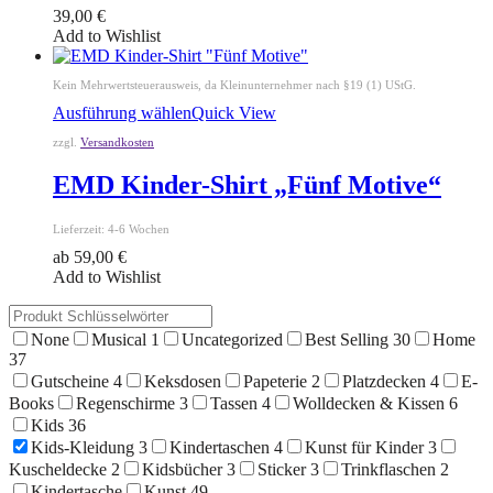
39,00
€
Add to Wishlist
Kein Mehrwertsteuerausweis, da Kleinunternehmer nach §19 (1) UStG.
Ausführung wählen
Quick View
zzgl.
Versandkosten
EMD Kinder-Shirt „Fünf Motive“
Lieferzeit:
4-6 Wochen
ab
59,00
€
Add to Wishlist
None
Musical
1
Uncategorized
Best Selling
30
Home
37
Gutscheine
4
Keksdosen
Papeterie
2
Platzdecken
4
E-
Books
Regenschirme
3
Tassen
4
Wolldecken & Kissen
6
Kids
36
Kids-Kleidung
3
Kindertaschen
4
Kunst für Kinder
3
Kuscheldecke
2
Kidsbücher
3
Sticker
3
Trinkflaschen
2
Kindertasche
Kunst
49