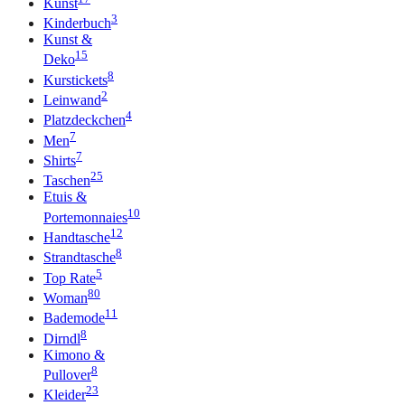
Kunst
3
Kinderbuch
Kunst &
15
Deko
8
Kurstickets
2
Leinwand
4
Platzdeckchen
7
Men
7
Shirts
25
Taschen
Etuis &
10
Portemonnaies
12
Handtasche
8
Strandtasche
5
Top Rate
80
Woman
11
Bademode
8
Dirndl
Kimono &
8
Pullover
23
Kleider