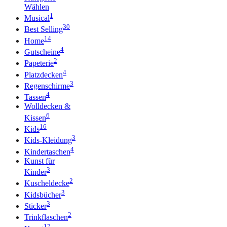
Wählen
1
Musical
30
Best Selling
14
Home
4
Gutscheine
2
Papeterie
4
Platzdecken
3
Regenschirme
4
Tassen
Wolldecken &
6
Kissen
16
Kids
3
Kids-Kleidung
4
Kindertaschen
Kunst für
3
Kinder
2
Kuscheldecke
3
Kidsbücher
3
Sticker
2
Trinkflaschen
17