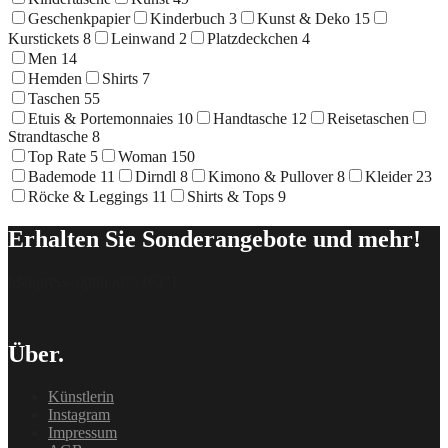
Geschenkpapier
Kinderbuch
3
Kunst & Deko
15
Kurstickets
8
Leinwand
2
Platzdeckchen
4
Men
14
Hemden
Shirts
7
Taschen
55
Etuis & Portemonnaies
10
Handtasche
12
Reisetaschen
Strandtasche
8
Top Rate
5
Woman
150
Bademode
11
Dirndl
8
Kimono & Pullover
8
Kleider
23
Röcke & Leggings
11
Shirts & Tops
9
Erhalten Sie Sonderangebote und mehr!
[delipress_optin id=“162″]
Über.
Künstlerin
Instagram
Impressum