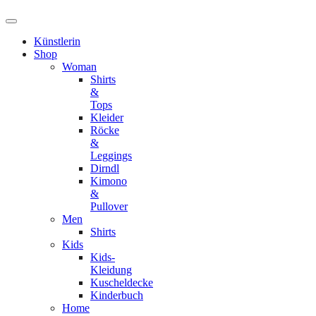
Künstlerin
Shop
Woman
Shirts
&
Tops
Kleider
Röcke
&
Leggings
Dirndl
Kimono
&
Pullover
Men
Shirts
Kids
Kids-
Kleidung
Kuscheldecke
Kinderbuch
Home