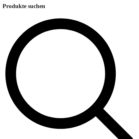
Produkte suchen