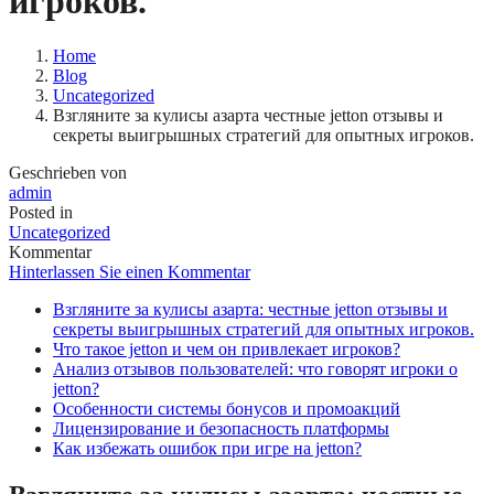
игроков.
Home
Blog
Uncategorized
Взгляните за кулисы азарта честные jetton отзывы и
секреты выигрышных стратегий для опытных игроков.
Geschrieben von
admin
Posted in
Uncategorized
Kommentar
Hinterlassen Sie einen Kommentar
Взгляните за кулисы азарта: честные jetton отзывы и
секреты выигрышных стратегий для опытных игроков.
Что такое jetton и чем он привлекает игроков?
Анализ отзывов пользователей: что говорят игроки о
jetton?
Особенности системы бонусов и промоакций
Лицензирование и безопасность платформы
Как избежать ошибок при игре на jetton?