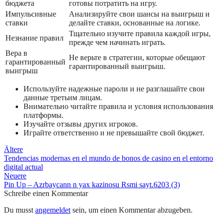
бюджета
готовы потратить на игру.
Импульсивные
Анализируйте свои шансы на выигрыш и
ставки
делайте ставки, основанные на логике.
Тщательно изучите правила каждой игры,
Незнание правил
прежде чем начинать играть.
Вера в
Не верьте в стратегии, которые обещают
гарантированный
гарантированный выигрыш.
выигрыш
Используйте надежные пароли и не разглашайте свои
данные третьим лицам.
Внимательно читайте правила и условия использования
платформы.
Изучайте отзывы других игроков.
Играйте ответственно и не превышайте свой бюджет.
Beitragsnavigation
Ältere
Tendencias modernas en el mundo de bonos de casino en el entorno
digital actual
Neuere
Pin Up – Azrbaycann n yax kazinosu Rsmi sayt.6203 (3)
Schreibe einen Kommentar
Du musst
angemeldet
sein, um einen Kommentar abzugeben.