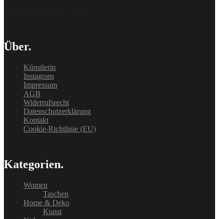
[delipress_optin id=“162″]
Über.
Künstlerin
Instagram
Impressum
AGB
Widerrufsrecht
Datenschutzerklärung
Kontakt
Cookie-Richtlinie (EU)
Kategorien.
Women
Taschen
Home & Deko
Kunst