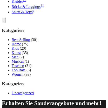
Kleider
11
Röcke & Leggings
9
Shirts & Tops
Kategorien
Best Selling
(30)
Home
(25)
Kids
(20)
Kunst
(35)
Men
(7)
Musical
(1)
Taschen
(31)
Top Rate
(5)
Woman
(93)
Kategorien
Uncategorized
Erhalten Sie Sonderangebote und mehr!