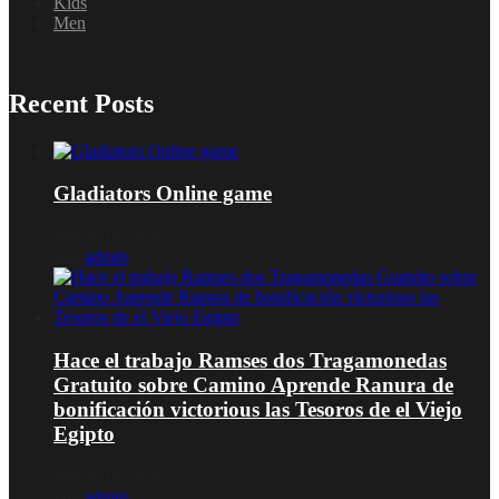
Kids
Men
Recent Posts
Gladiators Online game
Januar 16, 2026
von
admin
Hace el trabajo Ramses dos Tragamonedas
Gratuito sobre Camino Aprende Ranura de
bonificación victorious las Tesoros de el Viejo
Egipto
Januar 16, 2026
von
admin