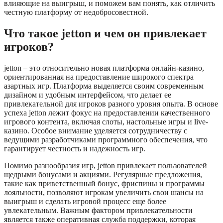
влияющие на выигрыш, и поможем вам понять, как отличить
честную платформу от недобросовестной.
Что такое jetton и чем он привлекает
игроков?
jetton – это относительно новая платформа онлайн-казино,
ориентированная на предоставление широкого спектра
азартных игр. Платформа выделяется своим современным
дизайном и удобным интерфейсом, что делает ее
привлекательной для игроков разного уровня опыта. В основе
успеха jetton лежит фокус на предоставлении качественного
игрового контента, включая слоты, настольные игры и live-
казино. Особое внимание уделяется сотрудничеству с
ведущими разработчиками программного обеспечения, что
гарантирует честность и надежность игр.
Помимо разнообразия игр, jetton привлекает пользователей
щедрыми бонусами и акциями. Регулярные предложения,
такие как приветственный бонус, фриспины и программы
лояльности, позволяют игрокам увеличить свои шансы на
выигрыш и сделать игровой процесс еще более
увлекательным. Важным фактором привлекательности
является также оперативная служба поддержки, которая