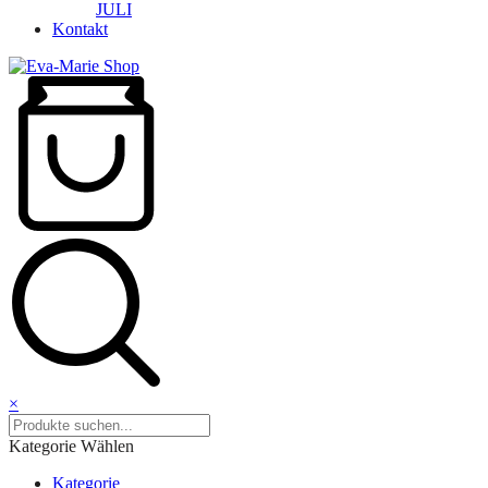
JULI
Kontakt
×
Kategorie Wählen
Kategorie