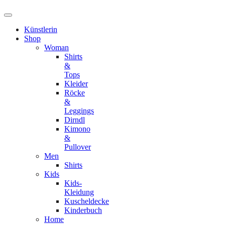
Künstlerin
Shop
Woman
Shirts
&
Tops
Kleider
Röcke
&
Leggings
Dirndl
Kimono
&
Pullover
Men
Shirts
Kids
Kids-
Kleidung
Kuscheldecke
Kinderbuch
Home