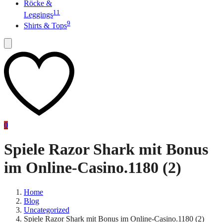
Röcke &
11
Leggings
9
Shirts & Tops
0
Spiele Razor Shark mit Bonus
im Online-Casino.1180 (2)
Home
Blog
Uncategorized
Spiele Razor Shark mit Bonus im Online-Casino.1180 (2)