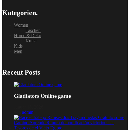
Kategorien.
Women
Taschen
Home & Deko
Kunst
Kids
Men
Recent Posts
Gladiators Online game
Januar 16, 2026
von
admin