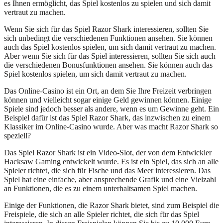
es Ihnen ermöglicht, das Spiel kostenlos zu spielen und sich damit
vertraut zu machen.
Wenn Sie sich für das Spiel Razor Shark interessieren, sollten Sie
sich unbedingt die verschiedenen Funktionen ansehen. Sie können
auch das Spiel kostenlos spielen, um sich damit vertraut zu machen.
Aber wenn Sie sich für das Spiel interessieren, sollten Sie sich auch
die verschiedenen Bonusfunktionen ansehen. Sie können auch das
Spiel kostenlos spielen, um sich damit vertraut zu machen.
Das Online-Casino ist ein Ort, an dem Sie Ihre Freizeit verbringen
können und vielleicht sogar einige Geld gewinnen können. Einige
Spiele sind jedoch besser als andere, wenn es um Gewinne geht. Ein
Beispiel dafür ist das Spiel Razor Shark, das inzwischen zu einem
Klassiker im Online-Casino wurde. Aber was macht Razor Shark so
speziell?
Das Spiel Razor Shark ist ein Video-Slot, der von dem Entwickler
Hacksaw Gaming entwickelt wurde. Es ist ein Spiel, das sich an alle
Spieler richtet, die sich für Fische und das Meer interessieren. Das
Spiel hat eine einfache, aber ansprechende Grafik und eine Vielzahl
an Funktionen, die es zu einem unterhaltsamen Spiel machen.
Einige der Funktionen, die Razor Shark bietet, sind zum Beispiel die
Freispiele, die sich an alle Spieler richtet, die sich für das Spiel