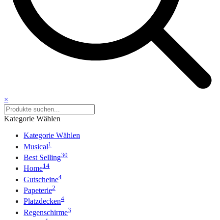
×
Kategorie Wählen
Kategorie Wählen
1
Musical
30
Best Selling
14
Home
4
Gutscheine
2
Papeterie
4
Platzdecken
3
Regenschirme