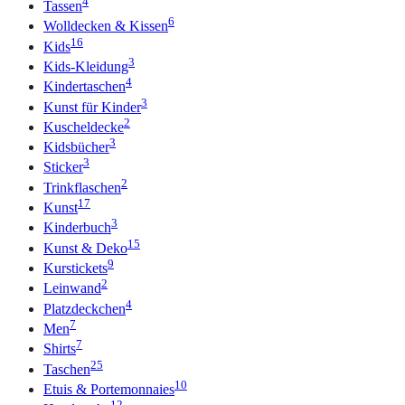
4
Tassen
6
Wolldecken & Kissen
16
Kids
3
Kids-Kleidung
4
Kindertaschen
3
Kunst für Kinder
2
Kuscheldecke
3
Kidsbücher
3
Sticker
2
Trinkflaschen
17
Kunst
3
Kinderbuch
15
Kunst & Deko
9
Kurstickets
2
Leinwand
4
Platzdeckchen
7
Men
7
Shirts
25
Taschen
10
Etuis & Portemonnaies
12