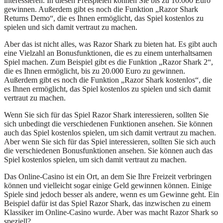
interessieren. In diesen Freispielen können Sie bis zu 10.000 Euro
gewinnen. Außerdem gibt es noch die Funktion „Razor Shark
Returns Demo“, die es Ihnen ermöglicht, das Spiel kostenlos zu
spielen und sich damit vertraut zu machen.
Aber das ist nicht alles, was Razor Shark zu bieten hat. Es gibt auch
eine Vielzahl an Bonusfunktionen, die es zu einem unterhaltsamen
Spiel machen. Zum Beispiel gibt es die Funktion „Razor Shark 2“,
die es Ihnen ermöglicht, bis zu 20.000 Euro zu gewinnen.
Außerdem gibt es noch die Funktion „Razor Shark kostenlos“, die
es Ihnen ermöglicht, das Spiel kostenlos zu spielen und sich damit
vertraut zu machen.
Wenn Sie sich für das Spiel Razor Shark interessieren, sollten Sie
sich unbedingt die verschiedenen Funktionen ansehen. Sie können
auch das Spiel kostenlos spielen, um sich damit vertraut zu machen.
Aber wenn Sie sich für das Spiel interessieren, sollten Sie sich auch
die verschiedenen Bonusfunktionen ansehen. Sie können auch das
Spiel kostenlos spielen, um sich damit vertraut zu machen.
Das Online-Casino ist ein Ort, an dem Sie Ihre Freizeit verbringen
können und vielleicht sogar einige Geld gewinnen können. Einige
Spiele sind jedoch besser als andere, wenn es um Gewinne geht. Ein
Beispiel dafür ist das Spiel Razor Shark, das inzwischen zu einem
Klassiker im Online-Casino wurde. Aber was macht Razor Shark so
speziell?