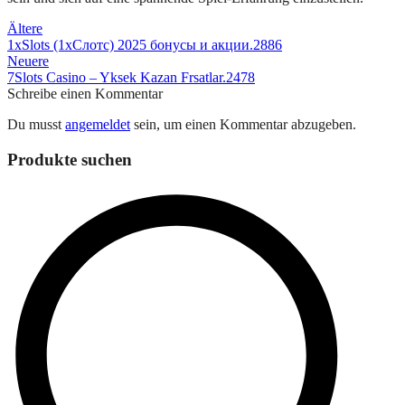
Beitragsnavigation
Ältere
1xSlots (1хСлотс) 2025 бонусы и акции.2886
Neuere
7Slots Casino – Yksek Kazan Frsatlar.2478
Schreibe einen Kommentar
Du musst
angemeldet
sein, um einen Kommentar abzugeben.
Produkte suchen