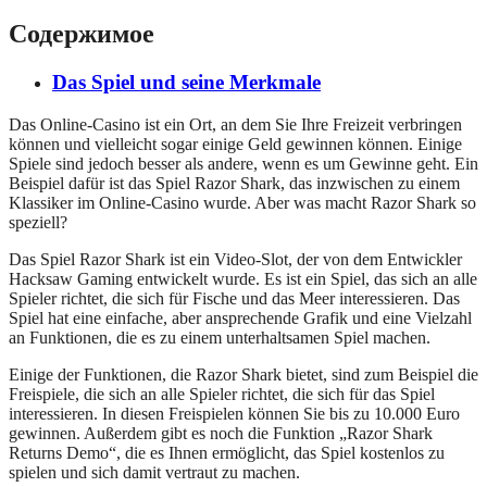
Содержимое
Das Spiel und seine Merkmale
Das Online-Casino ist ein Ort, an dem Sie Ihre Freizeit verbringen
können und vielleicht sogar einige Geld gewinnen können. Einige
Spiele sind jedoch besser als andere, wenn es um Gewinne geht. Ein
Beispiel dafür ist das Spiel Razor Shark, das inzwischen zu einem
Klassiker im Online-Casino wurde. Aber was macht Razor Shark so
speziell?
Das Spiel Razor Shark ist ein Video-Slot, der von dem Entwickler
Hacksaw Gaming entwickelt wurde. Es ist ein Spiel, das sich an alle
Spieler richtet, die sich für Fische und das Meer interessieren. Das
Spiel hat eine einfache, aber ansprechende Grafik und eine Vielzahl
an Funktionen, die es zu einem unterhaltsamen Spiel machen.
Einige der Funktionen, die Razor Shark bietet, sind zum Beispiel die
Freispiele, die sich an alle Spieler richtet, die sich für das Spiel
interessieren. In diesen Freispielen können Sie bis zu 10.000 Euro
gewinnen. Außerdem gibt es noch die Funktion „Razor Shark
Returns Demo“, die es Ihnen ermöglicht, das Spiel kostenlos zu
spielen und sich damit vertraut zu machen.