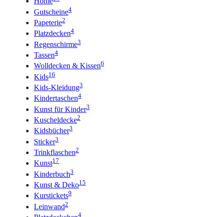
Home
4
Gutscheine
2
Papeterie
4
Platzdecken
3
Regenschirme
4
Tassen
6
Wolldecken & Kissen
16
Kids
3
Kids-Kleidung
4
Kindertaschen
3
Kunst für Kinder
2
Kuscheldecke
3
Kidsbücher
3
Sticker
2
Trinkflaschen
17
Kunst
3
Kinderbuch
15
Kunst & Deko
9
Kurstickets
2
Leinwand
4