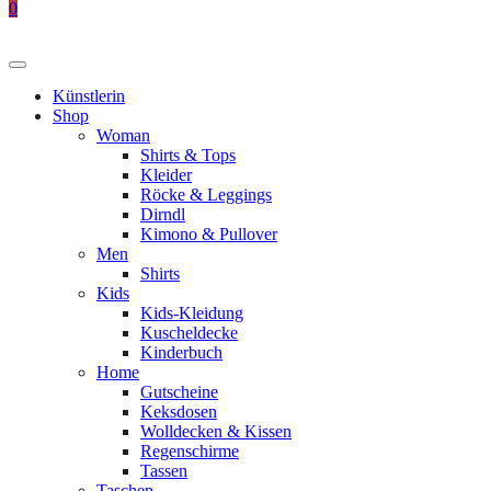
0
Künstlerin
Shop
Woman
Shirts & Tops
Kleider
Röcke & Leggings
Dirndl
Kimono & Pullover
Men
Shirts
Kids
Kids-Kleidung
Kuscheldecke
Kinderbuch
Home
Gutscheine
Keksdosen
Wolldecken & Kissen
Regenschirme
Tassen
Taschen