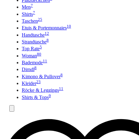
Platzdeckchen
7
Men
7
Shirts
25
Taschen
10
Etuis & Portemonnaies
12
Handtasche
8
Strandtasche
5
Top Rate
80
Woman
11
Bademode
8
Dirndl
8
Kimono & Pullover
23
Kleider
11
Röcke & Leggings
9
Shirts & Tops