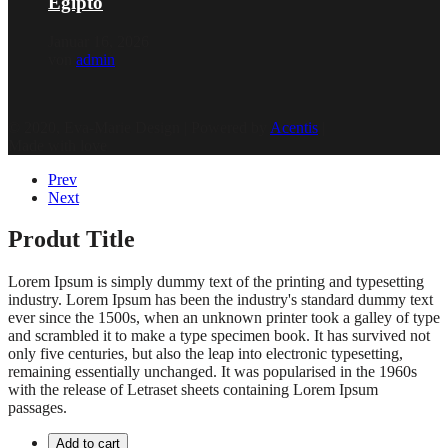
Egipto
Januar 16, 2026
von
admin
© 2020, Eva-Marie Design | Powered by
Acentis
|
Made with love
Prev
Next
Produt Title
Lorem Ipsum is simply dummy text of the printing and typesetting
industry. Lorem Ipsum has been the industry's standard dummy text
ever since the 1500s, when an unknown printer took a galley of type
and scrambled it to make a type specimen book. It has survived not
only five centuries, but also the leap into electronic typesetting,
remaining essentially unchanged. It was popularised in the 1960s
with the release of Letraset sheets containing Lorem Ipsum
passages.
Add to cart