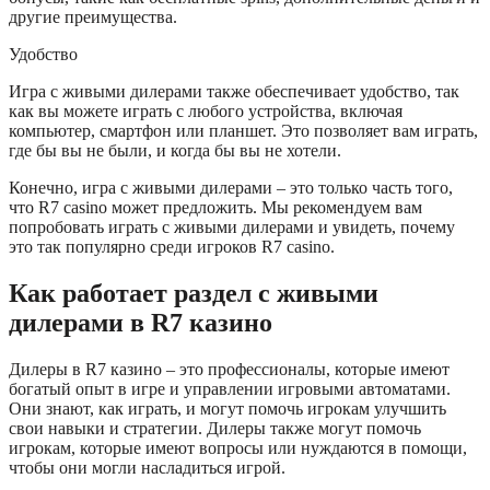
другие преимущества.
Удобство
Игра с живыми дилерами также обеспечивает удобство, так
как вы можете играть с любого устройства, включая
компьютер, смартфон или планшет. Это позволяет вам играть,
где бы вы не были, и когда бы вы не хотели.
Конечно, игра с живыми дилерами – это только часть того,
что R7 casino может предложить. Мы рекомендуем вам
попробовать играть с живыми дилерами и увидеть, почему
это так популярно среди игроков R7 casino.
Как работает раздел с живыми
дилерами в R7 казино
Дилеры в R7 казино – это профессионалы, которые имеют
богатый опыт в игре и управлении игровыми автоматами.
Они знают, как играть, и могут помочь игрокам улучшить
свои навыки и стратегии. Дилеры также могут помочь
игрокам, которые имеют вопросы или нуждаются в помощи,
чтобы они могли насладиться игрой.