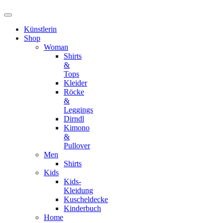
Künstlerin
Shop
Woman
Shirts
&
Tops
Kleider
Röcke
&
Leggings
Dirndl
Kimono
&
Pullover
Men
Shirts
Kids
Kids-
Kleidung
Kuscheldecke
Kinderbuch
Home