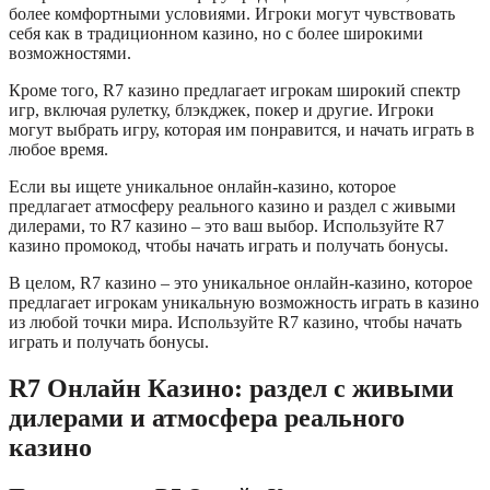
более комфортными условиями. Игроки могут чувствовать
себя как в традиционном казино, но с более широкими
возможностями.
Кроме того, R7 казино предлагает игрокам широкий спектр
игр, включая рулетку, блэкджек, покер и другие. Игроки
могут выбрать игру, которая им понравится, и начать играть в
любое время.
Если вы ищете уникальное онлайн-казино, которое
предлагает атмосферу реального казино и раздел с живыми
дилерами, то R7 казино – это ваш выбор. Используйте R7
казино промокод, чтобы начать играть и получать бонусы.
В целом, R7 казино – это уникальное онлайн-казино, которое
предлагает игрокам уникальную возможность играть в казино
из любой точки мира. Используйте R7 казино, чтобы начать
играть и получать бонусы.
R7 Онлайн Казино: раздел с живыми
дилерами и атмосфера реального
казино