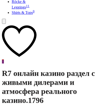
Röcke &
11
Leggings
9
Shirts & Tops
0
R7 онлайн казино раздел с
живыми дилерами и
атмосфера реального
казино.1796