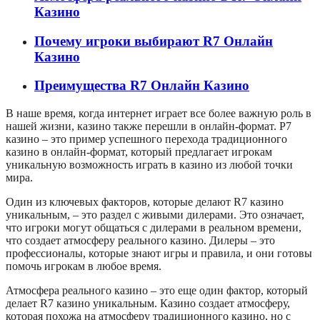
Казино
Почему игроки выбирают R7 Онлайн
Казино
Преимущества R7 Онлайн Казино
В наше время, когда интернет играет все более важную роль в
нашей жизни, казино также перешли в онлайн-формат. Р7
казино – это пример успешного перехода традиционного
казино в онлайн-формат, который предлагает игрокам
уникальную возможность играть в казино из любой точки
мира.
Один из ключевых факторов, которые делают R7 казино
уникальным, – это раздел с живыми дилерами. Это означает,
что игроки могут общаться с дилерами в реальном времени,
что создает атмосферу реального казино. Дилеры – это
профессионалы, которые знают игры и правила, и они готовы
помочь игрокам в любое время.
Атмосфера реального казино – это еще один фактор, который
делает R7 казино уникальным. Казино создает атмосферу,
которая похожа на атмосферу традиционного казино, но с