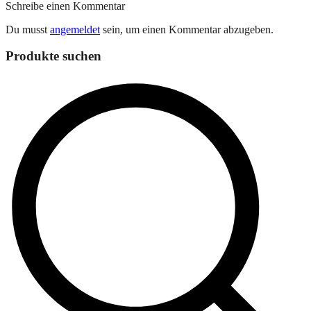
Schreibe einen Kommentar
Du musst
angemeldet
sein, um einen Kommentar abzugeben.
Produkte suchen