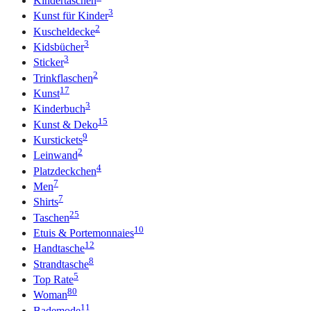
Kindertaschen
3
Kunst für Kinder
2
Kuscheldecke
3
Kidsbücher
3
Sticker
2
Trinkflaschen
17
Kunst
3
Kinderbuch
15
Kunst & Deko
9
Kurstickets
2
Leinwand
4
Platzdeckchen
7
Men
7
Shirts
25
Taschen
10
Etuis & Portemonnaies
12
Handtasche
8
Strandtasche
5
Top Rate
80
Woman
11
Bademode