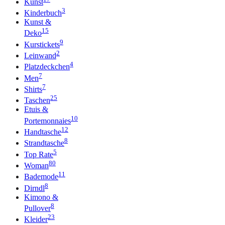
Kunst
3
Kinderbuch
Kunst &
15
Deko
9
Kurstickets
2
Leinwand
4
Platzdeckchen
7
Men
7
Shirts
25
Taschen
Etuis &
10
Portemonnaies
12
Handtasche
8
Strandtasche
5
Top Rate
80
Woman
11
Bademode
8
Dirndl
Kimono &
8
Pullover
23
Kleider