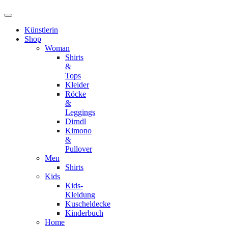
Künstlerin
Shop
Woman
Shirts
&
Tops
Kleider
Röcke
&
Leggings
Dirndl
Kimono
&
Pullover
Men
Shirts
Kids
Kids-
Kleidung
Kuscheldecke
Kinderbuch
Home