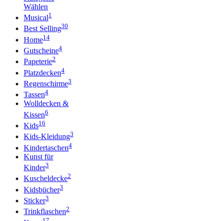
Wählen
1
Musical
30
Best Selling
14
Home
4
Gutscheine
2
Papeterie
4
Platzdecken
3
Regenschirme
4
Tassen
Wolldecken &
6
Kissen
16
Kids
3
Kids-Kleidung
4
Kindertaschen
Kunst für
3
Kinder
2
Kuscheldecke
3
Kidsbücher
3
Sticker
2
Trinkflaschen
17