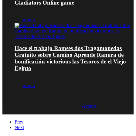
Gladiators Online game
Januar 16, 2026
von
admin
Hace el trabajo Ramses dos Tragamonedas
Gratuito sobre Camino Aprende Ranura de
bonificación victorious las Tesoros de el Viejo
Egipto
Januar 16, 2026
von
admin
© 2020, Eva-Marie Design | Powered by
Acentis
|
Made with love
Prev
Next