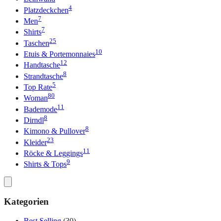
4
Platzdeckchen
7
Men
7
Shirts
25
Taschen
10
Etuis & Portemonnaies
12
Handtasche
8
Strandtasche
5
Top Rate
80
Woman
11
Bademode
8
Dirndl
8
Kimono & Pullover
23
Kleider
11
Röcke & Leggings
9
Shirts & Tops
Kategorien
Best Selling
(30)