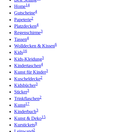
14
Home
4
Gutscheine
2
Papeterie
4
Platzdecken
3
Regenschirme
4
Tassen
6
Wolldecken & Kissen
16
Kids
3
Kids-Kleidung
4
Kindertaschen
3
Kunst für Kinder
2
Kuscheldecke
3
Kidsbücher
3
Sticker
2
Trinkflaschen
17
Kunst
3
Kinderbuch
15
Kunst & Deko
9
Kurstickets
2
Leinwand