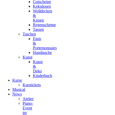
Gutscheine
Keksdosen
Wolldecken
&
Kissen
Regenschirme
Tassen
Taschen
Etuis
&
Portemonnaies
Handtasche
Kunst
Kunst
&
Deko
Kinderbuch
Kurse
Kurstickets
Musical
News
Atelier
Piano-
Event
im