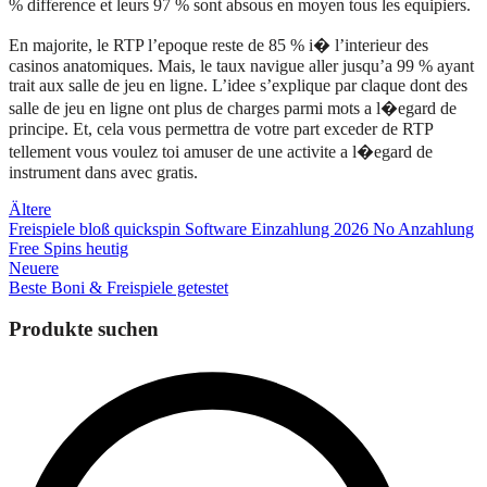
% difference et leurs 97 % sont absous en moyen tous les equipiers.
En majorite, le RTP l’epoque reste de 85 % i� l’interieur des
casinos anatomiques. Mais, le taux navigue aller jusqu’a 99 % ayant
trait aux salle de jeu en ligne. L’idee s’explique par claque dont des
salle de jeu en ligne ont plus de charges parmi mots a l�egard de
principe. Et, cela vous permettra de votre part exceder de RTP
tellement vous voulez toi amuser de une activite a l�egard de
instrument dans avec gratis.
Beitragsnavigation
Ältere
Freispiele bloß quickspin Software Einzahlung 2026 No Anzahlung
Free Spins heutig
Neuere
Beste Boni & Freispiele getestet
Produkte suchen