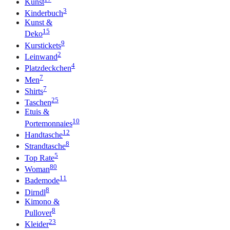
Kunst
3
Kinderbuch
Kunst &
15
Deko
9
Kurstickets
2
Leinwand
4
Platzdeckchen
7
Men
7
Shirts
25
Taschen
Etuis &
10
Portemonnaies
12
Handtasche
8
Strandtasche
5
Top Rate
80
Woman
11
Bademode
8
Dirndl
Kimono &
8
Pullover
23
Kleider