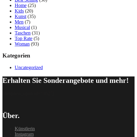
Home
(25)
Kids
(20)
Kunst
(35)
Men
(7)
Musical
(1)
Taschen
(31)
Top Rate
(5)
Woman
(93)
Kategorien
Uncategorized
Erhalten Sie Sonderangebote und mehr!
[delipress_optin id=“162″]
Über.
Künstlerin
Instagram