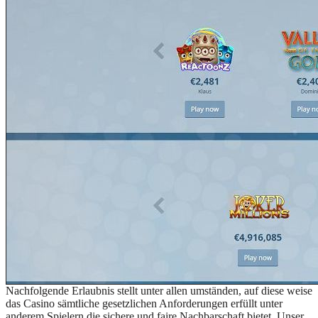
Nachfolgende Erlaubnis stellt unter allen umständen, auf diese weise
das Casino sämtliche gesetzlichen Anforderungen erfüllt unter
anderem Spielern die sichere und faire Nachbarschaft bietet. Unser