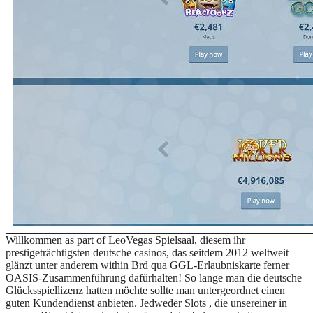
Willkommen as part of LeoVegas Spielsaal, diesem ihr
prestigeträchtigsten deutsche casinos, das seitdem 2012 weltweit
glänzt unter anderem within Brd qua GGL-Erlaubniskarte ferner
OASIS-Zusammenführung dafürhalten! So lange man die deutsche
Glücksspiellizenz hatten möchte sollte man untergeordnet einen
guten Kundendienst anbieten. Jedweder Slots , die unsereiner in