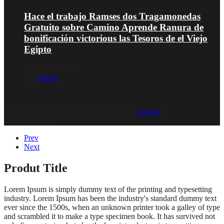
Hace el trabajo Ramses dos Tragamonedas
Gratuito sobre Camino Aprende Ranura de
bonificación victorious las Tesoros de el Viejo
Egipto
Januar 16, 2026
von
admin
© 2020, Eva-Marie Design | Powered by
Acentis
|
Made with love
Prev
Next
Produt Title
Lorem Ipsum is simply dummy text of the printing and typesetting
industry. Lorem Ipsum has been the industry's standard dummy text
ever since the 1500s, when an unknown printer took a galley of type
and scrambled it to make a type specimen book. It has survived not