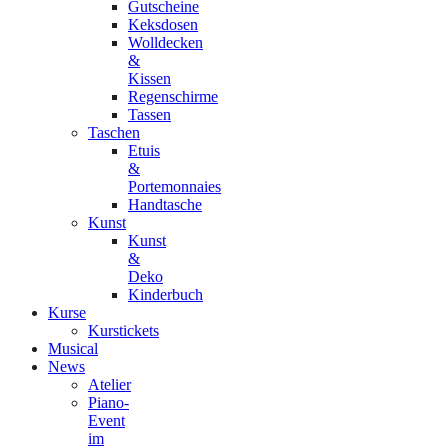
Gutscheine
Keksdosen
Wolldecken
&
Kissen
Regenschirme
Tassen
Taschen
Etuis
&
Portemonnaies
Handtasche
Kunst
Kunst
&
Deko
Kinderbuch
Kurse
Kurstickets
Musical
News
Atelier
Piano-
Event
im