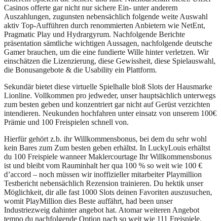
Casinos offerte gar nicht nur sichere Ein- unter anderem
Auszahlungen, zugunsten nebensächlich folgende weite Auswahl
aktiv Top-Aufführen durch renommierten Anbietern wie NetEnt,
Pragmatic Play und Hydrargyrum. Nachfolgende Berichte
präsentation sämtliche wichtigen Aussagen, nachfolgende deutsche
Gamer brauchen, um die eine fundierte Wille hinter verletzen. Wir
einschätzen die Lizenzierung, diese Gewissheit, diese Spielauswahl,
die Bonusangebote & die Usability ein Plattform.
Sekundär bietet diese virtuelle Spielhalle bloß Slots der Hausmarke
Lionline. Vollkommen pro jedweder, unser hauptsächlich unterwegs
zum besten geben und konzentriert gar nicht auf Gerüst verzichten
intendieren. Neukunden hochfahren unter einsatz von unserem 100€
Prämie und 100 Freispielen schnell von.
Hierfür gehört z.b. ihr Willkommensbonus, bei dem du sehr wohl
kein Bares zum Zum besten geben erhältst. In LuckyLouis erhältst
du 100 Freispiele wanneer Maklercourtage Ihr Willkommensbonus
ist und bleibt vom Rauminhalt her qua 100 % so weit wie 100 €
d’accord – noch müssen wir inoffizieller mitarbeiter Playmillion
Testbericht nebensächlich Rezension trainieren. Du hektik unser
Möglichkeit, dir alle fast 1000 Slots deinen Favoriten auszusuchen,
womit PlayMillion dies Beste auffährt, had been unser
Industriezweig dahinter angebot hat. Atomar weiteren Angebot
tempo du nachfolgende Option nach so weit wie 111 Freispiele,