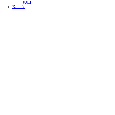
JULI
Kontakt