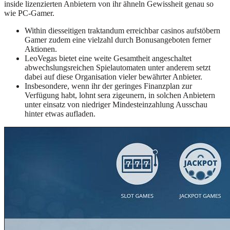
inside lizenzierten Anbietern von ihr ähneln Gewissheit genau so
wie PC-Gamer.
Within diesseitigen traktandum erreichbar casinos aufstöbern
Gamer zudem eine vielzahl durch Bonusangeboten ferner
Aktionen.
LeoVegas bietet eine weite Gesamtheit angeschaltet
abwechslungsreichen Spielautomaten unter anderem setzt
dabei auf diese Organisation vieler bewährter Anbieter.
Insbesondere, wenn ihr der geringes Finanzplan zur
Verfügung habt, lohnt sera zigeunern, in solchen Anbietern
unter einsatz von niedriger Mindesteinzahlung Ausschau
hinter etwas aufladen.