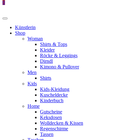
0
Künstlerin
Shop
Woman
Shirts & Tops
Kleider
Röcke & Leggings
Dirndl
Kimono & Pullover
Men
Shirts
Kids
Kids-Kleidung
Kuscheldecke
Kinderbuch
Home
Gutscheine
Keksdosen
Wolldecken & Kissen
Regenschirme
Tassen
Taschen