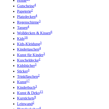
Home
4
Gutscheine
2
Papeterie
4
Platzdecken
3
Regenschirme
4
Tassen
6
Wolldecken & Kissen
16
Kids
3
Kids-Kleidung
4
Kindertaschen
3
Kunst für Kinder
2
Kuscheldecke
3
Kidsbücher
3
Sticker
2
Trinkflaschen
17
Kunst
3
Kinderbuch
15
Kunst & Deko
9
Kurstickets
2
Leinwand
4