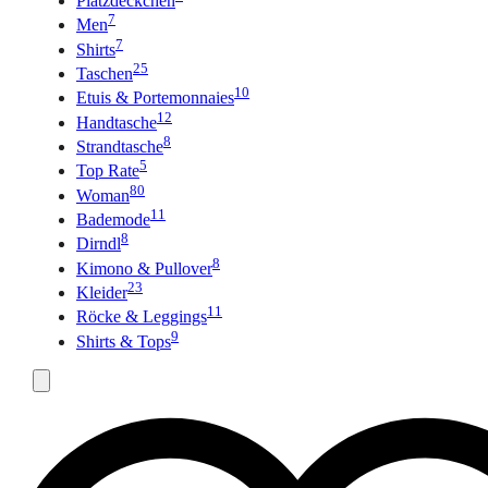
Platzdeckchen
7
Men
7
Shirts
25
Taschen
10
Etuis & Portemonnaies
12
Handtasche
8
Strandtasche
5
Top Rate
80
Woman
11
Bademode
8
Dirndl
8
Kimono & Pullover
23
Kleider
11
Röcke & Leggings
9
Shirts & Tops