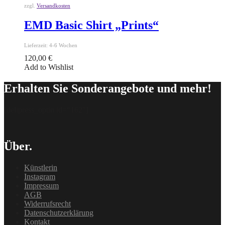
zzgl.
Versandkosten
EMD Basic Shirt „Prints“
Lieferzeit:
4-6 Wochen
120,00
€
Add to Wishlist
Erhalten Sie Sonderangebote und mehr!
[delipress_optin id=“162″]
Über.
Künstlerin
Instagram
Impressum
AGB
Widerrufsrecht
Datenschutzerklärung
Kontakt