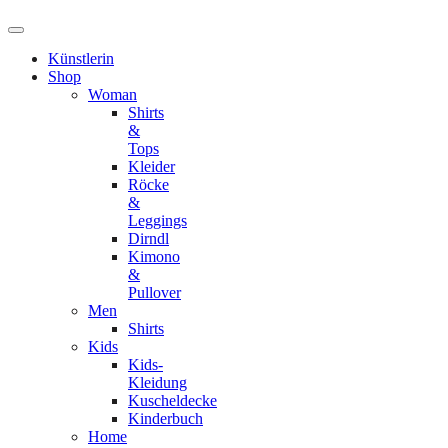
Künstlerin
Shop
Woman
Shirts
&
Tops
Kleider
Röcke
&
Leggings
Dirndl
Kimono
&
Pullover
Men
Shirts
Kids
Kids-
Kleidung
Kuscheldecke
Kinderbuch
Home