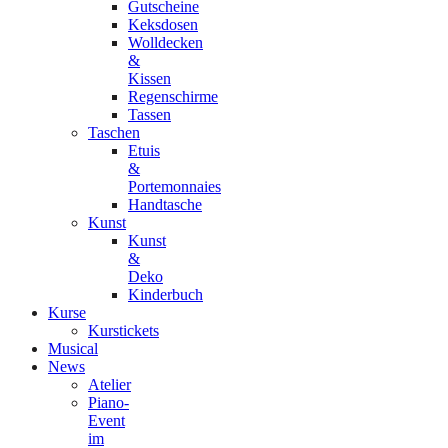
Gutscheine
Keksdosen
Wolldecken
&
Kissen
Regenschirme
Tassen
Taschen
Etuis
&
Portemonnaies
Handtasche
Kunst
Kunst
&
Deko
Kinderbuch
Kurse
Kurstickets
Musical
News
Atelier
Piano-
Event
im