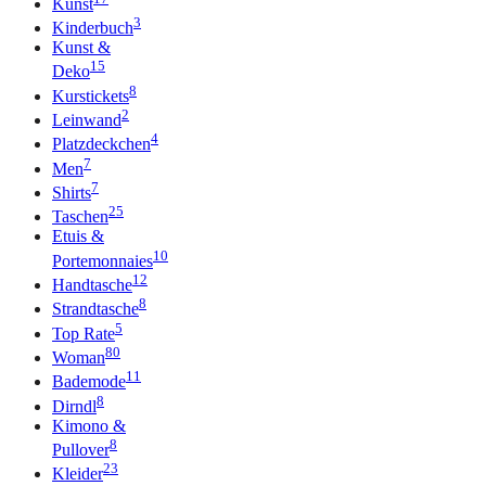
Kunst
3
Kinderbuch
Kunst &
15
Deko
8
Kurstickets
2
Leinwand
4
Platzdeckchen
7
Men
7
Shirts
25
Taschen
Etuis &
10
Portemonnaies
12
Handtasche
8
Strandtasche
5
Top Rate
80
Woman
11
Bademode
8
Dirndl
Kimono &
8
Pullover
23
Kleider