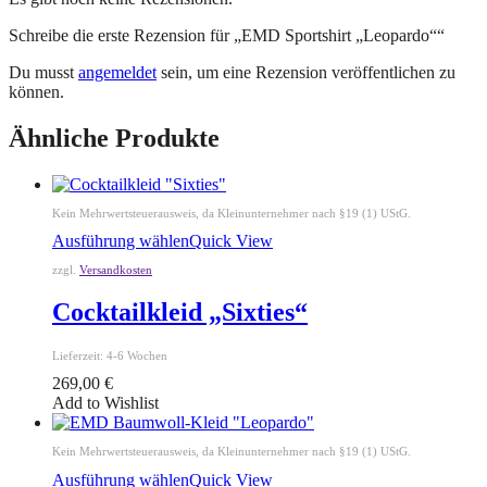
Schreibe die erste Rezension für „EMD Sportshirt „Leopardo““
Du musst
angemeldet
sein, um eine Rezension veröffentlichen zu
können.
Ähnliche Produkte
Kein Mehrwertsteuerausweis, da Kleinunternehmer nach §19 (1) UStG.
Ausführung wählen
Quick View
zzgl.
Versandkosten
Cocktailkleid „Sixties“
Lieferzeit:
4-6 Wochen
269,00
€
Add to Wishlist
Kein Mehrwertsteuerausweis, da Kleinunternehmer nach §19 (1) UStG.
Ausführung wählen
Quick View