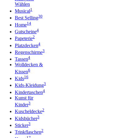
Wählen
1
Musical
30
Best Selling
14
Home
4
Gutscheine
2
Papeterie
4
Platzdecken
3
Regenschirme
4
Tassen
Wolldecken &
6
Kissen
16
Kids
3
Kids-Kleidung
4
Kindertaschen
Kunst für
3
Kinder
2
Kuscheldecke
3
Kidsbücher
3
Sticker
2
Trinkflaschen
17