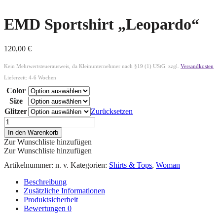
EMD Sportshirt „Leopardo“
120,00
€
Kein Mehrwertsteuerausweis, da Kleinunternehmer nach §19 (1) UStG.
zzgl.
Versandkosten
Lieferzeit:
4-6 Wochen
Color
Size
Glitzer
Zurücksetzen
In den Warenkorb
Zur Wunschliste hinzufügen
Zur Wunschliste hinzufügen
Artikelnummer:
n. v.
Kategorien:
Shirts & Tops
,
Woman
Beschreibung
Zusätzliche Informationen
Produktsicherheit
Bewertungen
0