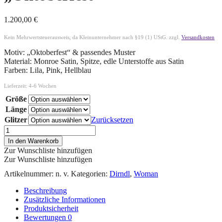
1.200,00
€
Kein Mehrwertsteuerausweis, da Kleinunternehmer nach §19 (1) UStG.
zzgl.
Versandkosten
Motiv: „Oktoberfest“ & passendes Muster
Material: Monroe Satin, Spitze, edle Unterstoffe aus Satin
Farben: Lila, Pink, Hellblau
Lieferzeit:
4-6 Wochen
Größe
Länge
Glitzer
Zurücksetzen
In den Warenkorb
Zur Wunschliste hinzufügen
Zur Wunschliste hinzufügen
Artikelnummer:
n. v.
Kategorien:
Dirndl
,
Woman
Beschreibung
Zusätzliche Informationen
Produktsicherheit
Bewertungen
0