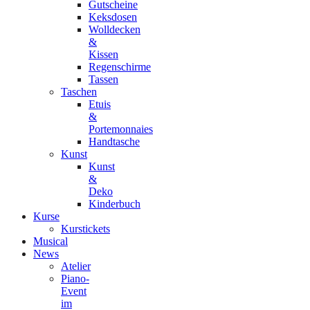
Gutscheine
Keksdosen
Wolldecken
&
Kissen
Regenschirme
Tassen
Taschen
Etuis
&
Portemonnaies
Handtasche
Kunst
Kunst
&
Deko
Kinderbuch
Kurse
Kurstickets
Musical
News
Atelier
Piano-
Event
im