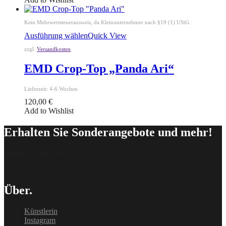
Kein Mehrwertsteuerausweis, da Kleinunternehmer nach §19 (1) UStG.
Ausführung wählen
Quick View
zzgl.
Versandkosten
EMD Crop-Top „Panda Ari“
Lieferzeit:
4-6 Wochen
120,00
€
Add to Wishlist
Erhalten Sie Sonderangebote und mehr!
[delipress_optin id=“162″]
Über.
Künstlerin
Instagram