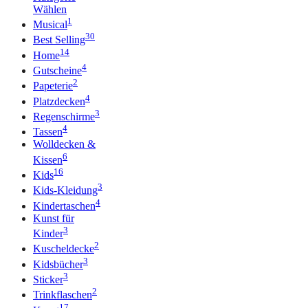
Wählen
1
Musical
30
Best Selling
14
Home
4
Gutscheine
2
Papeterie
4
Platzdecken
3
Regenschirme
4
Tassen
Wolldecken &
6
Kissen
16
Kids
3
Kids-Kleidung
4
Kindertaschen
Kunst für
3
Kinder
2
Kuscheldecke
3
Kidsbücher
3
Sticker
2
Trinkflaschen
17