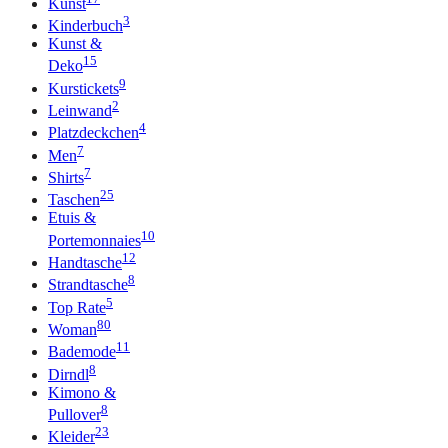
Kunst
3
Kinderbuch
Kunst &
15
Deko
9
Kurstickets
2
Leinwand
4
Platzdeckchen
7
Men
7
Shirts
25
Taschen
Etuis &
10
Portemonnaies
12
Handtasche
8
Strandtasche
5
Top Rate
80
Woman
11
Bademode
8
Dirndl
Kimono &
8
Pullover
23
Kleider