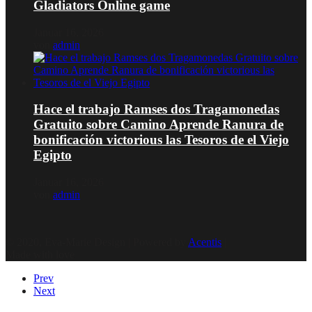
Gladiators Online game
Januar 16, 2026
von
admin
Hace el trabajo Ramses dos Tragamonedas
Gratuito sobre Camino Aprende Ranura de
bonificación victorious las Tesoros de el Viejo
Egipto
Januar 16, 2026
von
admin
© 2020, Eva-Marie Design | Powered by
Acentis
|
Made with love
Prev
Next