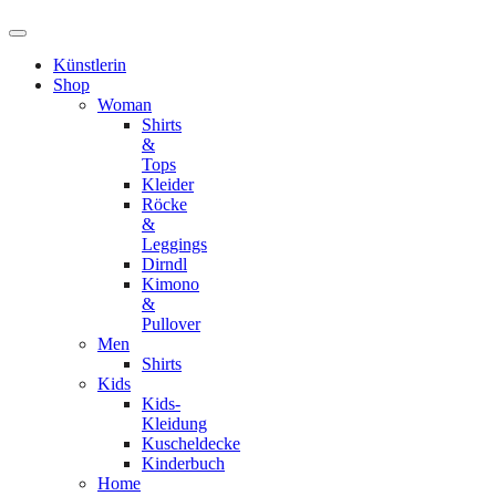
Künstlerin
Shop
Woman
Shirts
&
Tops
Kleider
Röcke
&
Leggings
Dirndl
Kimono
&
Pullover
Men
Shirts
Kids
Kids-
Kleidung
Kuscheldecke
Kinderbuch
Home