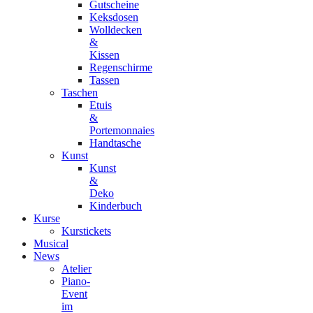
Gutscheine
Keksdosen
Wolldecken
&
Kissen
Regenschirme
Tassen
Taschen
Etuis
&
Portemonnaies
Handtasche
Kunst
Kunst
&
Deko
Kinderbuch
Kurse
Kurstickets
Musical
News
Atelier
Piano-
Event
im