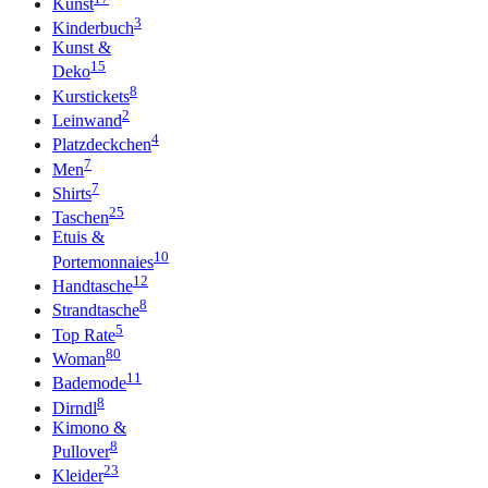
Kunst
3
Kinderbuch
Kunst &
15
Deko
8
Kurstickets
2
Leinwand
4
Platzdeckchen
7
Men
7
Shirts
25
Taschen
Etuis &
10
Portemonnaies
12
Handtasche
8
Strandtasche
5
Top Rate
80
Woman
11
Bademode
8
Dirndl
Kimono &
8
Pullover
23
Kleider