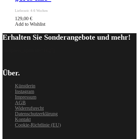
Lieferzeit:
4-6 Wochen
129,00
€
Add to Wishlist
Erhalten Sie Sonderangebote und mehr!
[delipress_optin id=“162″]
Über.
Künstlerin
Instagram
Impressum
AGB
Widerrufsrecht
Datenschutzerklärung
Kontakt
Cookie-Richtlinie (EU)