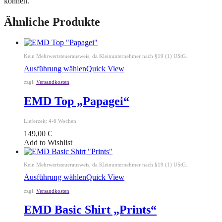
können.
Ähnliche Produkte
Kein Mehrwertsteuerausweis, da Kleinunternehmer nach §19 (1) UStG.
Ausführung wählen
Quick View
zzgl.
Versandkosten
EMD Top „Papagei“
Lieferzeit:
4-6 Wochen
149,00
€
Add to Wishlist
Kein Mehrwertsteuerausweis, da Kleinunternehmer nach §19 (1) UStG.
Ausführung wählen
Quick View
zzgl.
Versandkosten
EMD Basic Shirt „Prints“