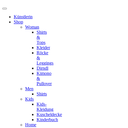
Künstlerin
Shop
Woman
Shirts
&
Tops
Kleider
Röcke
&
Leggings
Dirndl
Kimono
&
Pullover
Men
Shirts
Kids
Kids-
Kleidung
Kuscheldecke
Kinderbuch
Home