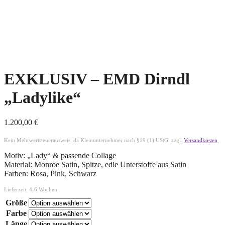
EXKLUSIV – EMD Dirndl
„Ladylike“
1.200,00
€
Kein Mehrwertsteuerausweis, da Kleinunternehmer nach §19 (1) UStG.
zzgl.
Versandkosten
Motiv: „Lady“ & passende Collage
Material: Monroe Satin, Spitze, edle Unterstoffe aus Satin
Farben: Rosa, Pink, Schwarz
Lieferzeit:
4-6 Wochen
Größe
Farbe
Länge