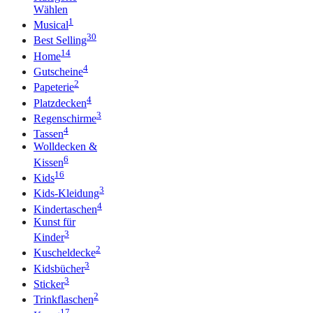
Wählen
1
Musical
30
Best Selling
14
Home
4
Gutscheine
2
Papeterie
4
Platzdecken
3
Regenschirme
4
Tassen
Wolldecken &
6
Kissen
16
Kids
3
Kids-Kleidung
4
Kindertaschen
Kunst für
3
Kinder
2
Kuscheldecke
3
Kidsbücher
3
Sticker
2
Trinkflaschen
17