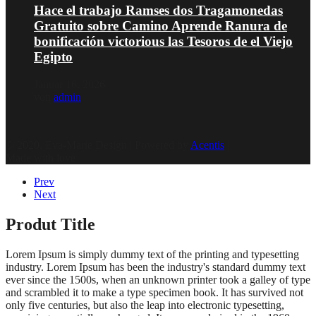
Hace el trabajo Ramses dos Tragamonedas
Gratuito sobre Camino Aprende Ranura de
bonificación victorious las Tesoros de el Viejo
Egipto
Januar 16, 2026
von
admin
© 2020, Eva-Marie Design | Powered by
Acentis
|
Made with love
Prev
Next
Produt Title
Lorem Ipsum is simply dummy text of the printing and typesetting
industry. Lorem Ipsum has been the industry's standard dummy text
ever since the 1500s, when an unknown printer took a galley of type
and scrambled it to make a type specimen book. It has survived not
only five centuries, but also the leap into electronic typesetting,