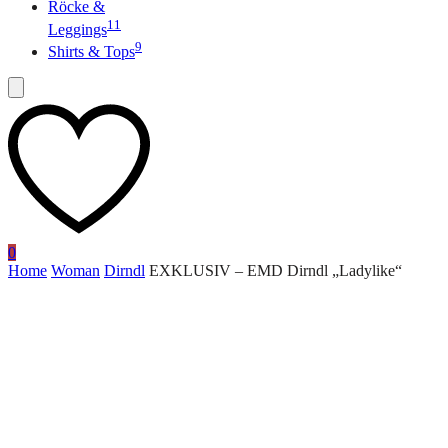
Röcke &
11
Leggings
9
Shirts & Tops
0
Home
Woman
Dirndl
EXKLUSIV – EMD Dirndl „Ladylike“