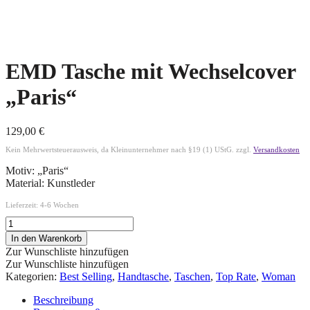
EMD Tasche mit Wechselcover
„Paris“
129,00
€
Kein Mehrwertsteuerausweis, da Kleinunternehmer nach §19 (1) UStG.
zzgl.
Versandkosten
Motiv: „Paris“
Material: Kunstleder
Lieferzeit:
4-6 Wochen
In den Warenkorb
Zur Wunschliste hinzufügen
Zur Wunschliste hinzufügen
Kategorien:
Best Selling
,
Handtasche
,
Taschen
,
Top Rate
,
Woman
Beschreibung