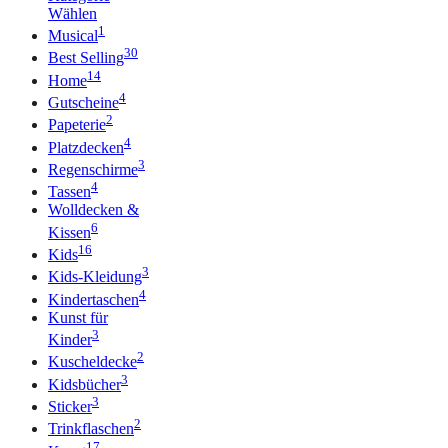
Wählen
1
Musical
30
Best Selling
14
Home
4
Gutscheine
2
Papeterie
4
Platzdecken
3
Regenschirme
4
Tassen
Wolldecken &
6
Kissen
16
Kids
3
Kids-Kleidung
4
Kindertaschen
Kunst für
3
Kinder
2
Kuscheldecke
3
Kidsbücher
3
Sticker
2
Trinkflaschen
17