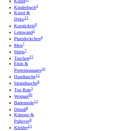
Kunst
3
Kinderbuch
Kunst &
15
Deko
8
Kurstickets
2
Leinwand
4
Platzdeckchen
7
Men
7
Shirts
25
Taschen
Etuis &
10
Portemonnaies
12
Handtasche
8
Strandtasche
5
Top Rate
80
Woman
11
Bademode
8
Dirndl
Kimono &
8
Pullover
23
Kleider