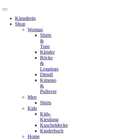
Künstlerin
Shop
Woman
Shirts
&
Tops
Kleider
Röcke
&
Leggings
Dirndl
Kimono
&
Pullover
Men
Shirts
Kids
Kids-
Kleidung
Kuscheldecke
Kinderbuch
Home