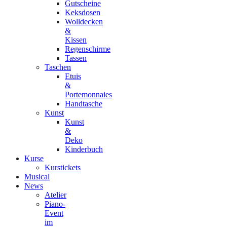
Gutscheine
Keksdosen
Wolldecken
&
Kissen
Regenschirme
Tassen
Taschen
Etuis
&
Portemonnaies
Handtasche
Kunst
Kunst
&
Deko
Kinderbuch
Kurse
Kurstickets
Musical
News
Atelier
Piano-
Event
im