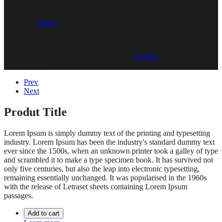
Januar 16, 2026
von
admin
© 2020, Eva-Marie Design | Powered by
Acentis
|
Made with love
Prev
Next
Produt Title
Lorem Ipsum is simply dummy text of the printing and typesetting
industry. Lorem Ipsum has been the industry's standard dummy text
ever since the 1500s, when an unknown printer took a galley of type
and scrambled it to make a type specimen book. It has survived not
only five centuries, but also the leap into electronic typesetting,
remaining essentially unchanged. It was popularised in the 1960s
with the release of Letraset sheets containing Lorem Ipsum
passages.
Add to cart