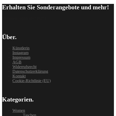
Erhalten Sie Sonderangebote und mehr!
[delipress_optin id=“162″]
Über.
Künstlerin
Instagram
Impressum
AGB
Widerrufsrecht
Datenschutzerklärung
Kontakt
Cookie-Richtlinie (EU)
Kategorien.
Women
Taschen