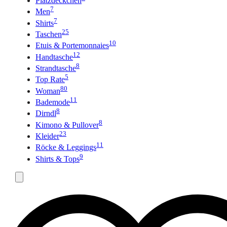
Platzdeckchen
7
Men
7
Shirts
25
Taschen
10
Etuis & Portemonnaies
12
Handtasche
8
Strandtasche
5
Top Rate
80
Woman
11
Bademode
8
Dirndl
8
Kimono & Pullover
23
Kleider
11
Röcke & Leggings
9
Shirts & Tops