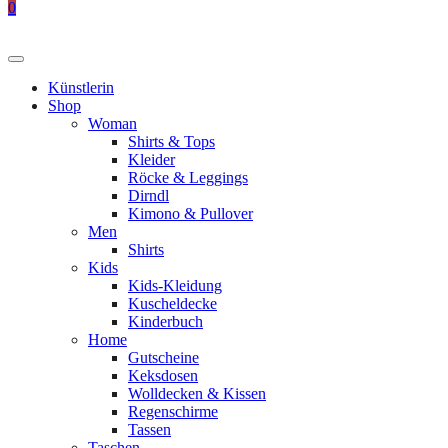
0
Künstlerin
Shop
Woman
Shirts & Tops
Kleider
Röcke & Leggings
Dirndl
Kimono & Pullover
Men
Shirts
Kids
Kids-Kleidung
Kuscheldecke
Kinderbuch
Home
Gutscheine
Keksdosen
Wolldecken & Kissen
Regenschirme
Tassen
Taschen