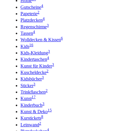
Home
4
Gutscheine
2
Papeterie
4
Platzdecken
3
Regenschirme
4
Tassen
6
Wolldecken & Kissen
16
Kids
3
Kids-Kleidung
4
Kindertaschen
3
Kunst für Kinder
2
Kuscheldecke
3
Kidsbücher
3
Sticker
2
Trinkflaschen
17
Kunst
3
Kinderbuch
15
Kunst & Deko
8
Kurstickets
2
Leinwand
4