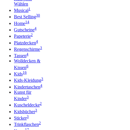
Wählen
1
Musical
30
Best Selling
14
Home
4
Gutscheine
2
Papeterie
4
Platzdecken
3
Regenschirme
4
Tassen
Wolldecken &
6
Kissen
16
Kids
3
Kids-Kleidung
4
Kindertaschen
Kunst für
3
Kinder
2
Kuscheldecke
3
Kidsbücher
3
Sticker
2
Trinkflaschen
17