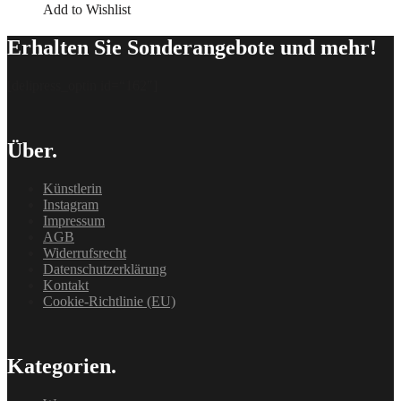
Add to Wishlist
Erhalten Sie Sonderangebote und mehr!
[delipress_optin id=“162″]
Über.
Künstlerin
Instagram
Impressum
AGB
Widerrufsrecht
Datenschutzerklärung
Kontakt
Cookie-Richtlinie (EU)
Kategorien.