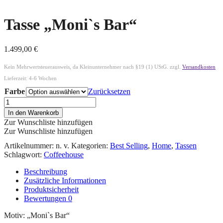
Tasse „Moni`s Bar“
1.499,00
€
Kein Mehrwertsteuerausweis, da Kleinunternehmer nach §19 (1) UStG.
zzgl.
Versandkosten
Lieferzeit:
4-6 Wochen
Farbe
Zurücksetzen
In den Warenkorb
Zur Wunschliste hinzufügen
Zur Wunschliste hinzufügen
Artikelnummer:
n. v.
Kategorien:
Best Selling
,
Home
,
Tassen
Schlagwort:
Coffeehouse
Beschreibung
Zusätzliche Informationen
Produktsicherheit
Bewertungen
0
Motiv: „Moni`s Bar“