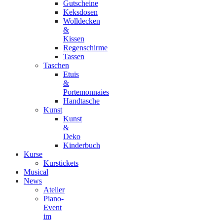
Gutscheine
Keksdosen
Wolldecken
&
Kissen
Regenschirme
Tassen
Taschen
Etuis
&
Portemonnaies
Handtasche
Kunst
Kunst
&
Deko
Kinderbuch
Kurse
Kurstickets
Musical
News
Atelier
Piano-
Event
im