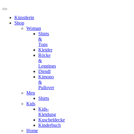
Künstlerin
Shop
Woman
Shirts
&
Tops
Kleider
Röcke
&
Leggings
Dirndl
Kimono
&
Pullover
Men
Shirts
Kids
Kids-
Kleidung
Kuscheldecke
Kinderbuch
Home