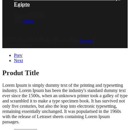
Egipto
Januar 16, 2026
von
admin
© 2020, Eva-Marie Design | Powered by
Acentis
|
Made with love
Prev
Next
Produt Title
Lorem Ipsum is simply dummy text of the printing and typesetting
industry. Lorem Ipsum has been the industry's standard dummy text
ever since the 1500s, when an unknown printer took a galley of type
and scrambled it to make a type specimen book. It has survived not
only five centuries, but also the leap into electronic typesetting,
remaining essentially unchanged. It was popularised in the 1960s
with the release of Letraset sheets containing Lorem Ipsum
passages.