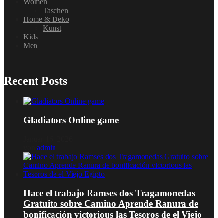
Women
Taschen
Home & Deko
Kunst
Kids
Men
Recent Posts
Gladiators Online game
Januar 16, 2026
von
admin
Hace el trabajo Ramses dos Tragamonedas
Gratuito sobre Camino Aprende Ranura de
bonificación victorious las Tesoros de el Viejo