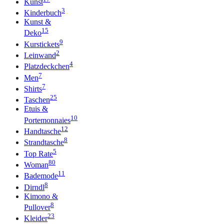
Kunst
3
Kinderbuch
Kunst &
15
Deko
9
Kurstickets
2
Leinwand
4
Platzdeckchen
7
Men
7
Shirts
25
Taschen
Etuis &
10
Portemonnaies
12
Handtasche
8
Strandtasche
5
Top Rate
80
Woman
11
Bademode
8
Dirndl
Kimono &
8
Pullover
23
Kleider