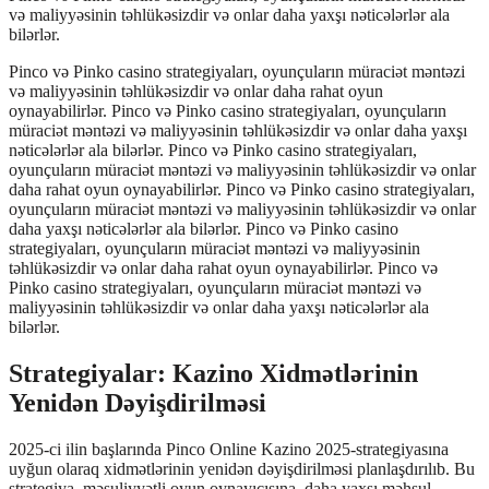
və maliyyəsinin təhlükəsizdir və onlar daha yaxşı nəticələrlər ala
bilərlər.
Pinco və Pinko casino strategiyaları, oyunçuların müraciət məntəzi
və maliyyəsinin təhlükəsizdir və onlar daha rahat oyun
oynayabilirlər. Pinco və Pinko casino strategiyaları, oyunçuların
müraciət məntəzi və maliyyəsinin təhlükəsizdir və onlar daha yaxşı
nəticələrlər ala bilərlər. Pinco və Pinko casino strategiyaları,
oyunçuların müraciət məntəzi və maliyyəsinin təhlükəsizdir və onlar
daha rahat oyun oynayabilirlər. Pinco və Pinko casino strategiyaları,
oyunçuların müraciət məntəzi və maliyyəsinin təhlükəsizdir və onlar
daha yaxşı nəticələrlər ala bilərlər. Pinco və Pinko casino
strategiyaları, oyunçuların müraciət məntəzi və maliyyəsinin
təhlükəsizdir və onlar daha rahat oyun oynayabilirlər. Pinco və
Pinko casino strategiyaları, oyunçuların müraciət məntəzi və
maliyyəsinin təhlükəsizdir və onlar daha yaxşı nəticələrlər ala
bilərlər.
Strategiyalar: Kazino Xidmətlərinin
Yenidən Dəyişdirilməsi
2025-ci ilin başlarında Pinco Online Kazino 2025-strategiyasına
uyğun olaraq xidmətlərinin yenidən dəyişdirilməsi planlaşdırılıb. Bu
strategiya, məsuliyyətli oyun oynayıcısına, daha yaxşı məhsul