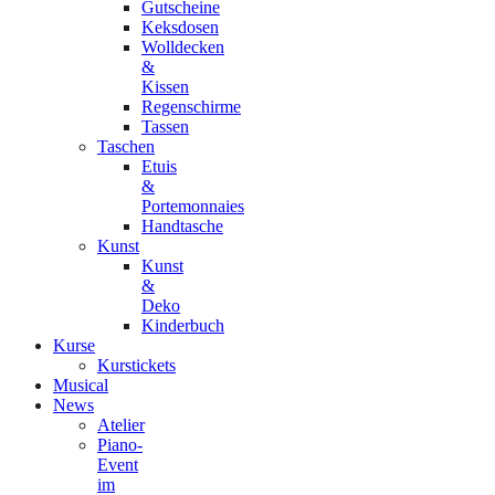
Gutscheine
Keksdosen
Wolldecken
&
Kissen
Regenschirme
Tassen
Taschen
Etuis
&
Portemonnaies
Handtasche
Kunst
Kunst
&
Deko
Kinderbuch
Kurse
Kurstickets
Musical
News
Atelier
Piano-
Event
im