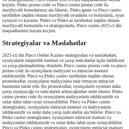
keçirin. Pinko promo code və Pinco casino promo code ilə
məxfiyyətli bonuslarınızı ala bilərsiz. Pinko game və Pinco casino
tərəfindən təqdim olunan məxfiyyətli oyunlarla və bonuslarla, oyun
oynayın və kazanın. Pinko və Pinko az tərəfindən təqdim olunan
məxfiyyətli bonuslarla və strategiyalarla, Pinco casino 2025-ci ilin
məqsədlərinizi həyata keçirin.
Strategiyalar və Məsləhətlər
2025-cü ilin Pinco Online Kazino strategiyaları və məsləhətləri,
oyunçuların müştərilik məntəzi və yaxşı nəticələrlər üçün təhlükəsiz
və yaxşı planlaşdırılmış olmalıdır. Pinco casino promo code və pinco
promo code ilə oyunçuların maliyyəsi və müraciət məntəzi
təhlükəsizdir. Pinco və Pinko casino tərəfindən təqdim olunan
promokodlar, oyunçuların maliyyəsinə təsir etməyən müraciət
məntəzini təmin edir. Bu promokodlar, oyunçuların oyunları daha
yaxşı oynayacağı və nəticələrini artıracağından əmin olunur. Pinko
casino promo code ilə oyunçuların maliyyəsinin təhlükəsizdir və
onlar daha rahat oyun oynayabilirlər. Pinco və Pinko casino
strategiyaları, oyunçuların müraciət məntəzi və maliyyəsinin
təhlükəsizdir və onlar daha yaxşı nəticələrlər ala bilərlər. Pinco və
Pinko casino strategiyaları, oyunçuların müraciət məntəzi və
maliyyəsinin təhlükəsizdir və onlar daha rahat oyun oynayabilirlər.
Pinco və Pinko casino strategiyaları, oyunçuların müraciət məntəzi