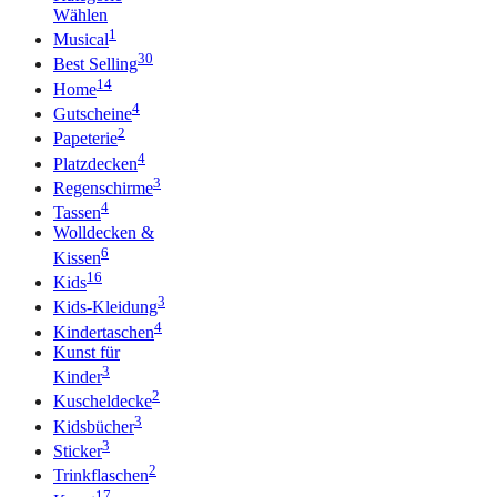
Wählen
1
Musical
30
Best Selling
14
Home
4
Gutscheine
2
Papeterie
4
Platzdecken
3
Regenschirme
4
Tassen
Wolldecken &
6
Kissen
16
Kids
3
Kids-Kleidung
4
Kindertaschen
Kunst für
3
Kinder
2
Kuscheldecke
3
Kidsbücher
3
Sticker
2
Trinkflaschen
17