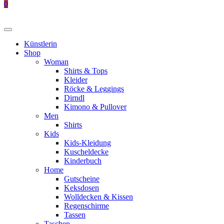
0
Künstlerin
Shop
Woman
Shirts & Tops
Kleider
Röcke & Leggings
Dirndl
Kimono & Pullover
Men
Shirts
Kids
Kids-Kleidung
Kuscheldecke
Kinderbuch
Home
Gutscheine
Keksdosen
Wolldecken & Kissen
Regenschirme
Tassen
Taschen