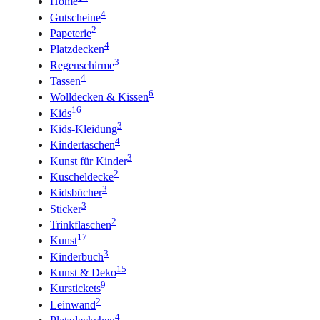
Home
4
Gutscheine
2
Papeterie
4
Platzdecken
3
Regenschirme
4
Tassen
6
Wolldecken & Kissen
16
Kids
3
Kids-Kleidung
4
Kindertaschen
3
Kunst für Kinder
2
Kuscheldecke
3
Kidsbücher
3
Sticker
2
Trinkflaschen
17
Kunst
3
Kinderbuch
15
Kunst & Deko
9
Kurstickets
2
Leinwand
4