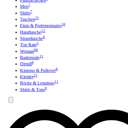
Platzdeckchen
7
Men
7
Shirts
25
Taschen
10
Etuis & Portemonnaies
12
Handtasche
8
Strandtasche
5
Top Rate
80
Woman
11
Bademode
8
Dirndl
8
Kimono & Pullover
23
Kleider
11
Röcke & Leggings
9
Shirts & Tops