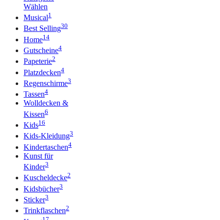
Wählen
1
Musical
30
Best Selling
14
Home
4
Gutscheine
2
Papeterie
4
Platzdecken
3
Regenschirme
4
Tassen
Wolldecken &
6
Kissen
16
Kids
3
Kids-Kleidung
4
Kindertaschen
Kunst für
3
Kinder
2
Kuscheldecke
3
Kidsbücher
3
Sticker
2
Trinkflaschen
17