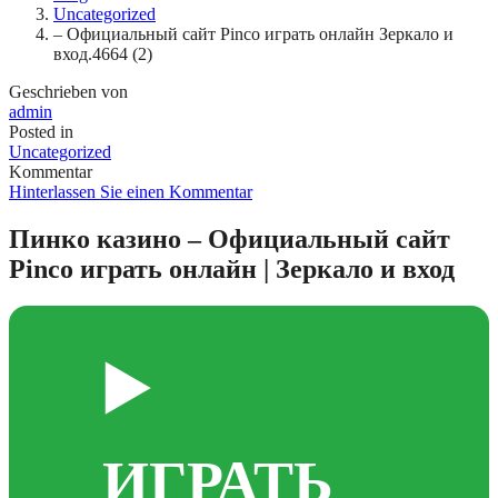
Uncategorized
– Официальный сайт Pinco играть онлайн Зеркало и
вход.4664 (2)
Geschrieben von
admin
Posted in
Uncategorized
Kommentar
Hinterlassen Sie einen Kommentar
Пинко казино – Официальный сайт
Pinco играть онлайн | Зеркало и вход
▶️
ИГРАТЬ