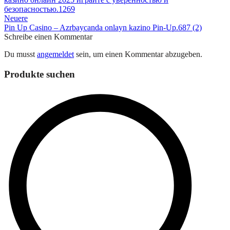
безопасностью.1269
Neuere
Pin Up Casino – Azrbaycanda onlayn kazino Pin-Up.687 (2)
Schreibe einen Kommentar
Du musst
angemeldet
sein, um einen Kommentar abzugeben.
Produkte suchen