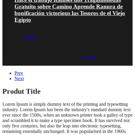
Gratuito sobre Camino Aprende Ranura de
bonificación victorious las Tesoros de el Viejo
Egipto
Januar 16, 2026
von
admin
© 2020, Eva-Marie Design | Powered by
Acentis
|
Made with love
Prev
Next
Produt Title
Lorem Ipsum is simply dummy text of the printing and typesetting
industry. Lorem Ipsum has been the industry's standard dummy text
ever since the 1500s, when an unknown printer took a galley of type
and scrambled it to make a type specimen book. It has survived not
only five centuries, but also the leap into electronic typesetting,
remaining essentially unchanged. It was popularised in the 1960s