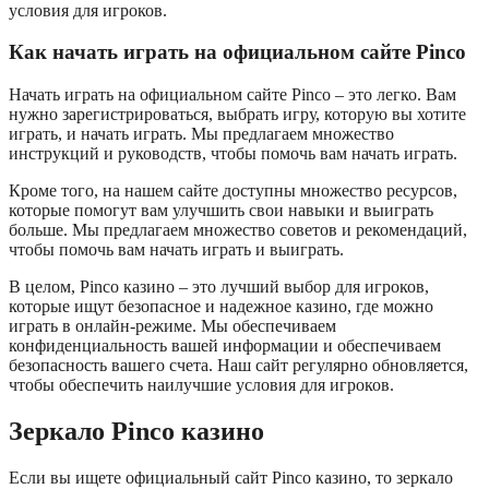
условия для игроков.
Как начать играть на официальном сайте Pinco
Начать играть на официальном сайте Pinco – это легко. Вам
нужно зарегистрироваться, выбрать игру, которую вы хотите
играть, и начать играть. Мы предлагаем множество
инструкций и руководств, чтобы помочь вам начать играть.
Кроме того, на нашем сайте доступны множество ресурсов,
которые помогут вам улучшить свои навыки и выиграть
больше. Мы предлагаем множество советов и рекомендаций,
чтобы помочь вам начать играть и выиграть.
В целом, Pinco казино – это лучший выбор для игроков,
которые ищут безопасное и надежное казино, где можно
играть в онлайн-режиме. Мы обеспечиваем
конфиденциальность вашей информации и обеспечиваем
безопасность вашего счета. Наш сайт регулярно обновляется,
чтобы обеспечить наилучшие условия для игроков.
Зеркало Pinco казино
Если вы ищете официальный сайт Pinco казино, то зеркало