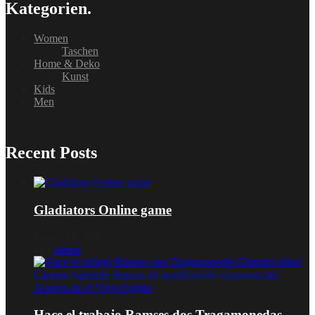
Kategorien.
Women
Taschen
Home & Deko
Kunst
Kids
Men
Recent Posts
Gladiators Online game
Januar 16, 2026
von
admin
Hace el trabajo Ramses dos Tragamonedas