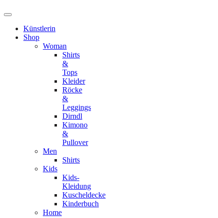
Künstlerin
Shop
Woman
Shirts
&
Tops
Kleider
Röcke
&
Leggings
Dirndl
Kimono
&
Pullover
Men
Shirts
Kids
Kids-
Kleidung
Kuscheldecke
Kinderbuch
Home