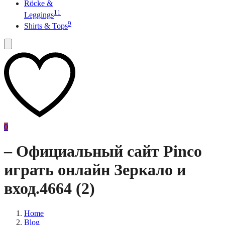
Röcke &
11
Leggings
9
Shirts & Tops
0
– Официальный сайт Pinco
играть онлайн Зеркало и
вход.4664 (2)
Home
Blog