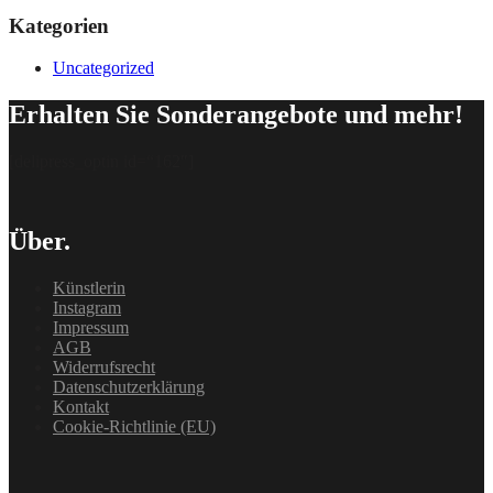
Kategorien
Uncategorized
Erhalten Sie Sonderangebote und mehr!
[delipress_optin id=“162″]
Über.
Künstlerin
Instagram
Impressum
AGB
Widerrufsrecht
Datenschutzerklärung
Kontakt
Cookie-Richtlinie (EU)