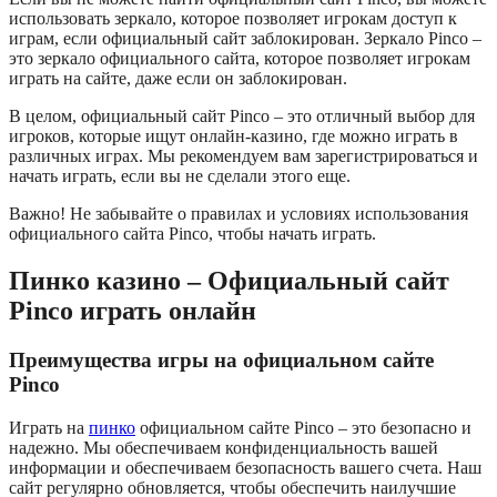
использовать зеркало, которое позволяет игрокам доступ к
играм, если официальный сайт заблокирован. Зеркало Pinco –
это зеркало официального сайта, которое позволяет игрокам
играть на сайте, даже если он заблокирован.
В целом, официальный сайт Pinco – это отличный выбор для
игроков, которые ищут онлайн-казино, где можно играть в
различных играх. Мы рекомендуем вам зарегистрироваться и
начать играть, если вы не сделали этого еще.
Важно! Не забывайте о правилах и условиях использования
официального сайта Pinco, чтобы начать играть.
Пинко казино – Официальный сайт
Pinco играть онлайн
Преимущества игры на официальном сайте
Pinco
Играть на
пинко
официальном сайте Pinco – это безопасно и
надежно. Мы обеспечиваем конфиденциальность вашей
информации и обеспечиваем безопасность вашего счета. Наш
сайт регулярно обновляется, чтобы обеспечить наилучшие