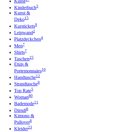
Kunst
3
Kinderbuch
Kunst &
15
Deko
9
Kurstickets
2
Leinwand
4
Platzdeckchen
7
Men
7
Shirts
25
Taschen
Etuis &
10
Portemonnaies
12
Handtasche
8
Strandtasche
5
Top Rate
80
Woman
11
Bademode
8
Dirndl
Kimono &
8
Pullover
23
Kleider