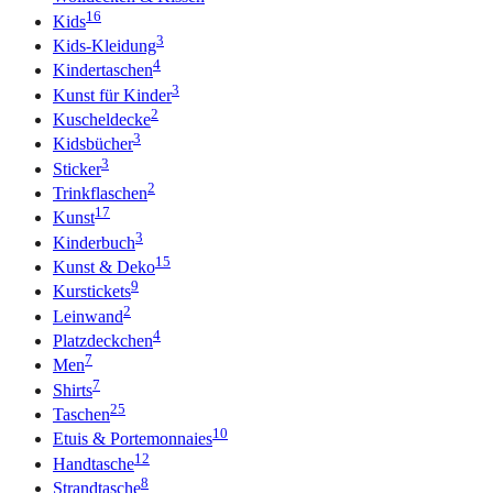
16
Kids
3
Kids-Kleidung
4
Kindertaschen
3
Kunst für Kinder
2
Kuscheldecke
3
Kidsbücher
3
Sticker
2
Trinkflaschen
17
Kunst
3
Kinderbuch
15
Kunst & Deko
9
Kurstickets
2
Leinwand
4
Platzdeckchen
7
Men
7
Shirts
25
Taschen
10
Etuis & Portemonnaies
12
Handtasche
8
Strandtasche