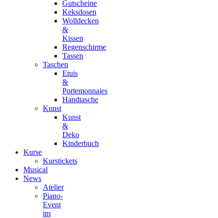
Gutscheine
Keksdosen
Wolldecken
&
Kissen
Regenschirme
Tassen
Taschen
Etuis
&
Portemonnaies
Handtasche
Kunst
Kunst
&
Deko
Kinderbuch
Kurse
Kurstickets
Musical
News
Atelier
Piano-
Event
im