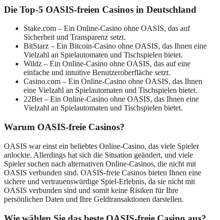
Die Top-5 OASIS-freien Casinos in Deutschland
Stake.com – Ein Online-Casino ohne OASIS, das auf
Sicherheit und Transparenz setzt.
BitStarz – Ein Bitcoin-Casino ohne OASIS, das Ihnen eine
Vielzahl an Spielautomaten und Tischspielen bietet.
Wildz – Ein Online-Casino ohne OASIS, das auf eine
einfache und intuitive Benutzeroberfläche setzt.
Casino.com – Ein Online-Casino ohne OASIS, das Ihnen
eine Vielzahl an Spielautomaten und Tischspielen bietet.
22Bet – Ein Online-Casino ohne OASIS, das Ihnen eine
Vielzahl an Spielautomaten und Tischspielen bietet.
Warum OASIS-freie Casinos?
OASIS war einst ein beliebtes Online-Casino, das viele Spieler
anlockte. Allerdings hat sich die Situation geändert, und viele
Spieler suchen nach alternativen Online-Casinos, die nicht mit
OASIS verbunden sind. OASIS-freie Casinos bieten Ihnen eine
sichere und vertrauenswürdige Spiel-Erlebnis, da sie nicht mit
OASIS verbunden sind und somit keine Risiken für Ihre
persönlichen Daten und Ihre Geldtransaktionen darstellen.
Wie wählen Sie das beste OASIS-freie Casino aus?