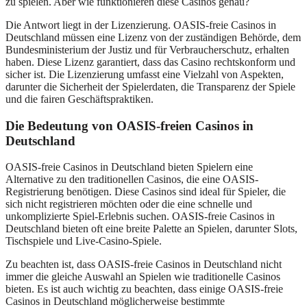
zu spielen. Aber wie funktionieren diese Casinos genau?
Die Antwort liegt in der Lizenzierung. OASIS-freie Casinos in
Deutschland müssen eine Lizenz von der zuständigen Behörde, dem
Bundesministerium der Justiz und für Verbraucherschutz, erhalten
haben. Diese Lizenz garantiert, dass das Casino rechtskonform und
sicher ist. Die Lizenzierung umfasst eine Vielzahl von Aspekten,
darunter die Sicherheit der Spielerdaten, die Transparenz der Spiele
und die fairen Geschäftspraktiken.
Die Bedeutung von OASIS-freien Casinos in
Deutschland
OASIS-freie Casinos in Deutschland bieten Spielern eine
Alternative zu den traditionellen Casinos, die eine OASIS-
Registrierung benötigen. Diese Casinos sind ideal für Spieler, die
sich nicht registrieren möchten oder die eine schnelle und
unkomplizierte Spiel-Erlebnis suchen. OASIS-freie Casinos in
Deutschland bieten oft eine breite Palette an Spielen, darunter Slots,
Tischspiele und Live-Casino-Spiele.
Zu beachten ist, dass OASIS-freie Casinos in Deutschland nicht
immer die gleiche Auswahl an Spielen wie traditionelle Casinos
bieten. Es ist auch wichtig zu beachten, dass einige OASIS-freie
Casinos in Deutschland möglicherweise bestimmte