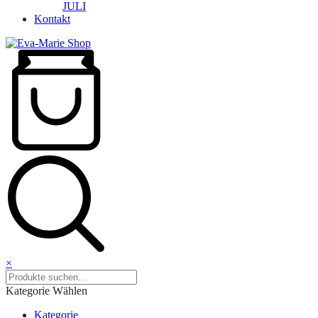
JULI
Kontakt
×
Kategorie Wählen
Kategorie