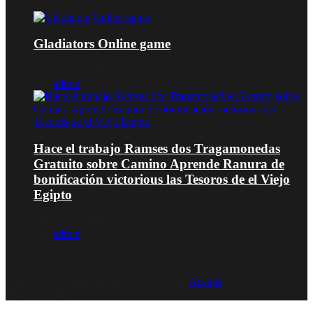
Gladiators Online game
Januar 16, 2026
von
admin
Hace el trabajo Ramses dos Tragamonedas
Gratuito sobre Camino Aprende Ranura de
bonificación victorious las Tesoros de el Viejo
Egipto
Januar 16, 2026
von
admin
© 2020, Eva-Marie Design | Powered by
Acentis
|
Made with love