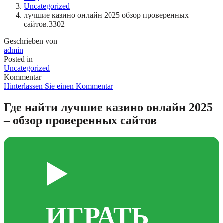
Uncategorized
лучшие казино онлайн 2025 обзор проверенных
сайтов.3302
Geschrieben von
admin
Posted in
Uncategorized
Kommentar
Hinterlassen Sie einen Kommentar
Где найти лучшие казино онлайн 2025
– обзор проверенных сайтов
▶️
ИГРАТЬ