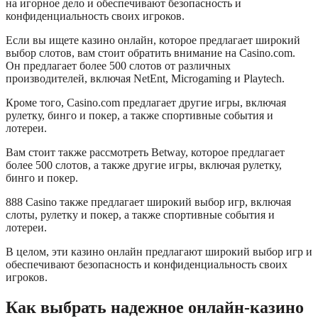
на игорное дело и обеспечивают безопасность и
конфиденциальность своих игроков.
Если вы ищете казино онлайн, которое предлагает широкий
выбор слотов, вам стоит обратить внимание на Casino.com.
Он предлагает более 500 слотов от различных
производителей, включая NetEnt, Microgaming и Playtech.
Кроме того, Casino.com предлагает другие игры, включая
рулетку, бинго и покер, а также спортивные события и
лотереи.
Вам стоит также рассмотреть Betway, которое предлагает
более 500 слотов, а также другие игры, включая рулетку,
бинго и покер.
888 Casino также предлагает широкий выбор игр, включая
слоты, рулетку и покер, а также спортивные события и
лотереи.
В целом, эти казино онлайн предлагают широкий выбор игр и
обеспечивают безопасность и конфиденциальность своих
игроков.
Как выбрать надежное онлайн-казино