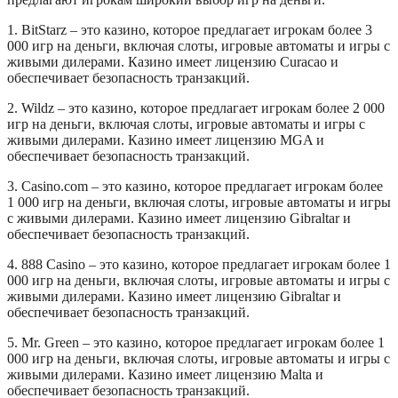
1. BitStarz – это казино, которое предлагает игрокам более 3
000 игр на деньги, включая слоты, игровые автоматы и игры с
живыми дилерами. Казино имеет лицензию Curacao и
обеспечивает безопасность транзакций.
2. Wildz – это казино, которое предлагает игрокам более 2 000
игр на деньги, включая слоты, игровые автоматы и игры с
живыми дилерами. Казино имеет лицензию MGA и
обеспечивает безопасность транзакций.
3. Casino.com – это казино, которое предлагает игрокам более
1 000 игр на деньги, включая слоты, игровые автоматы и игры
с живыми дилерами. Казино имеет лицензию Gibraltar и
обеспечивает безопасность транзакций.
4. 888 Casino – это казино, которое предлагает игрокам более 1
000 игр на деньги, включая слоты, игровые автоматы и игры с
живыми дилерами. Казино имеет лицензию Gibraltar и
обеспечивает безопасность транзакций.
5. Mr. Green – это казино, которое предлагает игрокам более 1
000 игр на деньги, включая слоты, игровые автоматы и игры с
живыми дилерами. Казино имеет лицензию Malta и
обеспечивает безопасность транзакций.