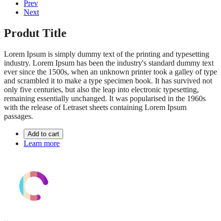
Prev
Next
Produt Title
Lorem Ipsum is simply dummy text of the printing and typesetting
industry. Lorem Ipsum has been the industry's standard dummy text
ever since the 1500s, when an unknown printer took a galley of type
and scrambled it to make a type specimen book. It has survived not
only five centuries, but also the leap into electronic typesetting,
remaining essentially unchanged. It was popularised in the 1960s
with the release of Letraset sheets containing Lorem Ipsum
passages.
Add to cart
Learn more