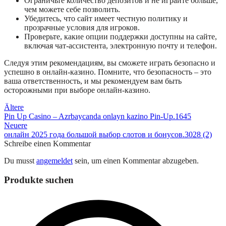
Ограничьте количество депозитов и не играйте больше,
чем можете себе позволить.
Убедитесь, что сайт имеет честную политику и
прозрачные условия для игроков.
Проверьте, какие опции поддержки доступны на сайте,
включая чат-ассистента, электронную почту и телефон.
Следуя этим рекомендациям, вы сможете играть безопасно и
успешно в онлайн-казино. Помните, что безопасность – это
ваша ответственность, и мы рекомендуем вам быть
осторожными при выборе онлайн-казино.
Beitragsnavigation
Ältere
Pin Up Casino – Azrbaycanda onlayn kazino Pin-Up.1645
Neuere
онлайн 2025 года большой выбор слотов и бонусов.3028 (2)
Schreibe einen Kommentar
Du musst
angemeldet
sein, um einen Kommentar abzugeben.
Produkte suchen