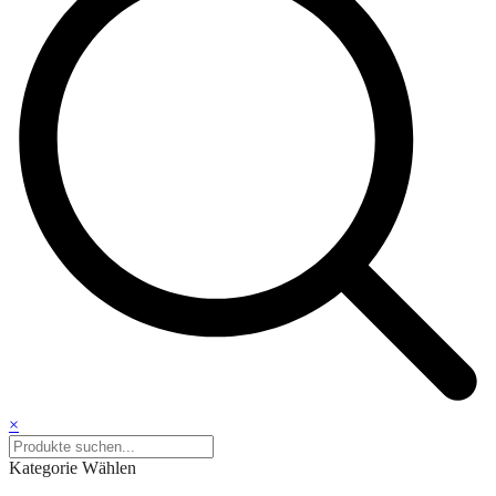
×
Kategorie Wählen