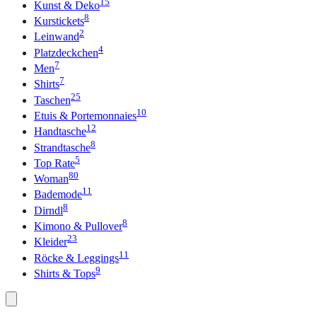
15
Kunst & Deko
8
Kurstickets
2
Leinwand
4
Platzdeckchen
7
Men
7
Shirts
25
Taschen
10
Etuis & Portemonnaies
12
Handtasche
8
Strandtasche
5
Top Rate
80
Woman
11
Bademode
8
Dirndl
8
Kimono & Pullover
23
Kleider
11
Röcke & Leggings
9
Shirts & Tops