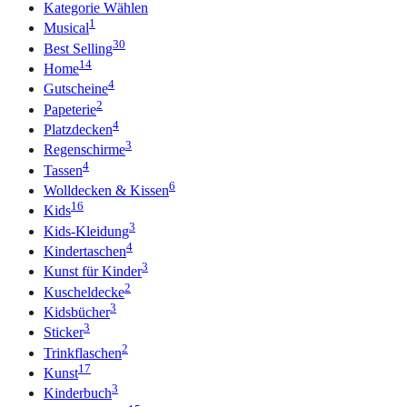
Kategorie Wählen
1
Musical
30
Best Selling
14
Home
4
Gutscheine
2
Papeterie
4
Platzdecken
3
Regenschirme
4
Tassen
6
Wolldecken & Kissen
16
Kids
3
Kids-Kleidung
4
Kindertaschen
3
Kunst für Kinder
2
Kuscheldecke
3
Kidsbücher
3
Sticker
2
Trinkflaschen
17
Kunst
3
Kinderbuch