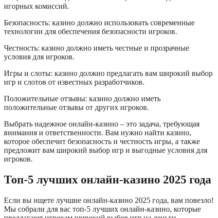
игорных комиссий.
Безопасность: казино должно использовать современные
технологии для обеспечения безопасности игроков.
Честность: казино должно иметь честные и прозрачные
условия для игроков.
Игры и слоты: казино должно предлагать вам широкий выбор
игр и слотов от известных разработчиков.
Положительные отзывы: казино должно иметь
положительные отзывы от других игроков.
Выбрать надежное онлайн-казино – это задача, требующая
внимания и ответственности. Вам нужно найти казино,
которое обеспечит безопасность и честность игры, а также
предложит вам широкий выбор игр и выгодные условия для
игроков.
Топ-5 лучших онлайн-казино 2025 года
Если вы ищете лучшие онлайн-казино 2025 года, вам повезло!
Мы собрали для вас топ-5 лучших онлайн-казино, которые
предлагают игрокам широкий выбор игр на деньги.