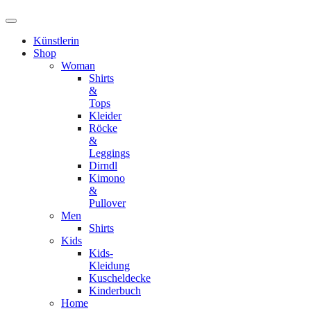
Künstlerin
Shop
Woman
Shirts
&
Tops
Kleider
Röcke
&
Leggings
Dirndl
Kimono
&
Pullover
Men
Shirts
Kids
Kids-
Kleidung
Kuscheldecke
Kinderbuch
Home