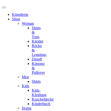
Künstlerin
Shop
Woman
Shirts
&
Tops
Kleider
Röcke
&
Leggings
Dirndl
Kimono
&
Pullover
Men
Shirts
Kids
Kids-
Kleidung
Kuscheldecke
Kinderbuch
Home