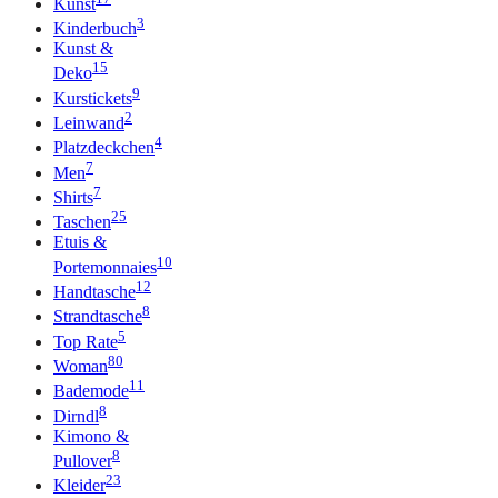
Kunst
3
Kinderbuch
Kunst &
15
Deko
9
Kurstickets
2
Leinwand
4
Platzdeckchen
7
Men
7
Shirts
25
Taschen
Etuis &
10
Portemonnaies
12
Handtasche
8
Strandtasche
5
Top Rate
80
Woman
11
Bademode
8
Dirndl
Kimono &
8
Pullover
23
Kleider