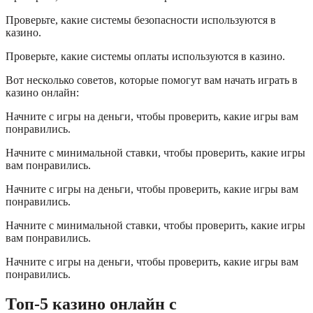
Проверьте, какие системы безопасности используются в
казино.
Проверьте, какие системы оплаты используются в казино.
Вот несколько советов, которые помогут вам начать играть в
казино онлайн:
Начните с игры на деньги, чтобы проверить, какие игры вам
понравились.
Начните с минимальной ставки, чтобы проверить, какие игры
вам понравились.
Начните с игры на деньги, чтобы проверить, какие игры вам
понравились.
Начните с минимальной ставки, чтобы проверить, какие игры
вам понравились.
Начните с игры на деньги, чтобы проверить, какие игры вам
понравились.
Топ-5 казино онлайн с