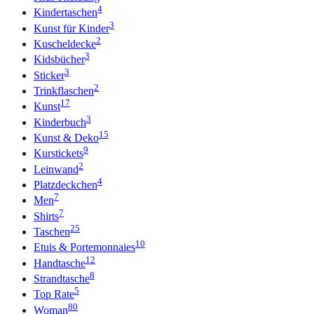
4
Kindertaschen
3
Kunst für Kinder
2
Kuscheldecke
3
Kidsbücher
3
Sticker
2
Trinkflaschen
17
Kunst
3
Kinderbuch
15
Kunst & Deko
9
Kurstickets
2
Leinwand
4
Platzdeckchen
7
Men
7
Shirts
25
Taschen
10
Etuis & Portemonnaies
12
Handtasche
8
Strandtasche
5
Top Rate
80
Woman