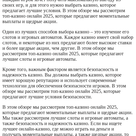
своих игр, и для этого нужно выбрать казино, которое
предлагает лучшие условия. В этом обзоре мы рассмотрим
топ-казино онлайн 2025, которые предлагают моментальные
выплаты и щедрые акции.
Один из лучших способов выбора казино – это изучение его
слотов и игровых автоматов. Каждое казино имеет свой набор
слотов, и некоторые из них предлагают более высокие ставки
и более щедрые акции, чем другие. В этом обзоре мы
рассмотрим топ-казино онлайн 2025, которые предлагают
лучшие слоты и игровые автоматы.
Кроме того, важным фактором является безопасность и
надежность казино. Вы должны выбрать казино, которое
имеет хорошую репутацию и использует современные
технологии для обеспечения безопасности игроков. В этом
обзоре мы рассмотрим топ-казино онлайн 2025, которые
предлагают лучшие условия безопасности.
В этом обзоре мы рассмотрим топ-казино онлайн 2025,
которые предлагают моментальные выплаты и щедрые акции.
Мы также рассмотрим лучшие слоты и игровые автоматы, а
также безопасность и надежность казино. Если вы ищете
лучшее онлайн-казино, где можно играть на деньги и
получать моментальные выплаты, а также щедрые акции, то