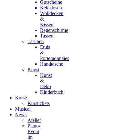
Gutscheine
Keksdosen
Wolldecken
&
Kissen
Regenschirme
Tassen
Taschen
Etuis
&
Portemonnaies
Handtasche
Kunst
Kunst
&
Deko
Kinderbuch
Kurse
Kurstickets
Musical
News
Atelier
Piano-
Event
im