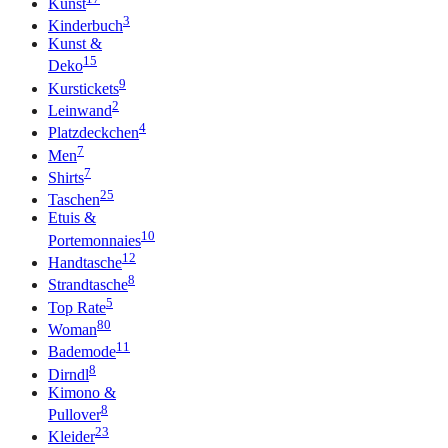
Kunst
3
Kinderbuch
Kunst &
15
Deko
9
Kurstickets
2
Leinwand
4
Platzdeckchen
7
Men
7
Shirts
25
Taschen
Etuis &
10
Portemonnaies
12
Handtasche
8
Strandtasche
5
Top Rate
80
Woman
11
Bademode
8
Dirndl
Kimono &
8
Pullover
23
Kleider