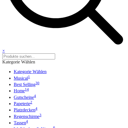
×
Kategorie Wählen
Kategorie Wählen
1
Musical
30
Best Selling
14
Home
4
Gutscheine
2
Papeterie
4
Platzdecken
3
Regenschirme
4
Tassen
6