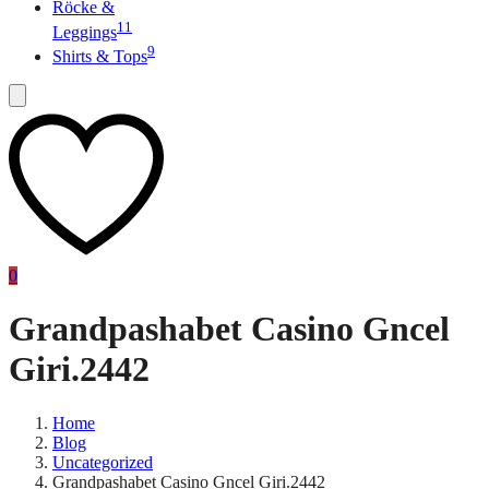
Röcke &
11
Leggings
9
Shirts & Tops
0
Grandpashabet Casino Gncel
Giri.2442
Home
Blog
Uncategorized
Grandpashabet Casino Gncel Giri.2442