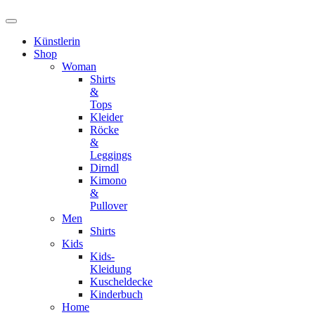
Künstlerin
Shop
Woman
Shirts
&
Tops
Kleider
Röcke
&
Leggings
Dirndl
Kimono
&
Pullover
Men
Shirts
Kids
Kids-
Kleidung
Kuscheldecke
Kinderbuch
Home