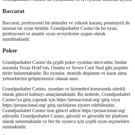
Baccarat
Baccarat, profesyonel bir atmosfer ve yüksek kazanç potansiyeli ile
tanınan bir oyun türüdür. Grandpashabet Casino’da bu oyun,
profesyonel ve amatör oyun seviyelerine uygun olarak
sunulmaktadır.
Poker
Grandpashabet Casino’da çeşitli poker oyunları mevcuttur, bunlar
arasında Texas Hold’em, Omaha ve Seven Card Stud gibi popüler
türler bulunmaktadır. Bu oyunlar, stratejik düşünme ve karar alma
yeteneklerini geliştirmenize olanak tanır.
Grandpashabet Casino, oyunları ve hizmetleri konusunda sürekli
olarak güncel kalmayı amaçlamaktadır. Bu nedenle, Grandpashabet
Casino’ya giriş yapmak için https://pesnacional.org/ giriş veya
https://pesnacional.org/ giriş sayfalarını ziyaret edebilirsiniz.
Grandpashabet Casino’nun güncel adresi https://pesnacional.org/
adresidir. Grandpashabet Casino, güvenli ve güvenilir bir platform
olarak tanınmaktadır ve her tür oyuncu için çeşitli oyun seçenekleri
sunmaktadır.