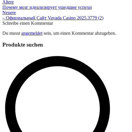
Beitragsnavigation
Ältere
Почему мозг идеализирует ушедшие успехи
Neuere
– Официальный Сайт Vavada Casino 2025.3779 (2)
Schreibe einen Kommentar
Du musst
angemeldet
sein, um einen Kommentar abzugeben.
Produkte suchen