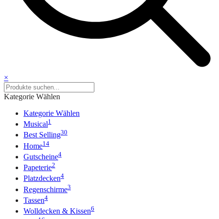
×
Kategorie Wählen
Kategorie Wählen
1
Musical
30
Best Selling
14
Home
4
Gutscheine
2
Papeterie
4
Platzdecken
3
Regenschirme
4
Tassen
6
Wolldecken & Kissen