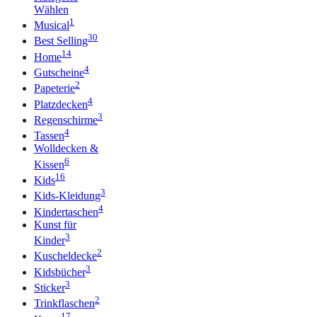
Wählen
1
Musical
30
Best Selling
14
Home
4
Gutscheine
2
Papeterie
4
Platzdecken
3
Regenschirme
4
Tassen
Wolldecken &
6
Kissen
16
Kids
3
Kids-Kleidung
4
Kindertaschen
Kunst für
3
Kinder
2
Kuscheldecke
3
Kidsbücher
3
Sticker
2
Trinkflaschen
17