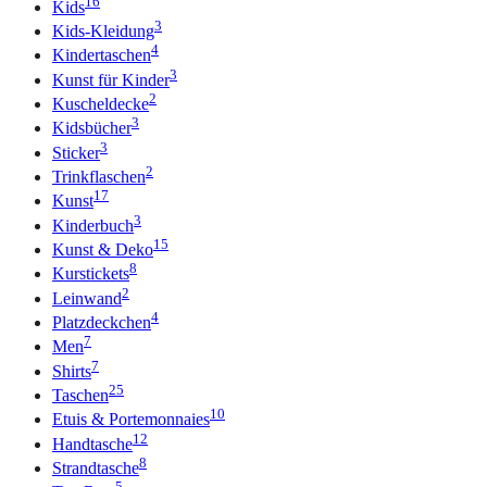
16
Kids
3
Kids-Kleidung
4
Kindertaschen
3
Kunst für Kinder
2
Kuscheldecke
3
Kidsbücher
3
Sticker
2
Trinkflaschen
17
Kunst
3
Kinderbuch
15
Kunst & Deko
8
Kurstickets
2
Leinwand
4
Platzdeckchen
7
Men
7
Shirts
25
Taschen
10
Etuis & Portemonnaies
12
Handtasche
8
Strandtasche
5