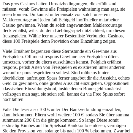
Das gros Casinos hatten Umsatzbedingungen, die erfüllt sind
müssen, vorab Gewinne alle Freispielen wahnsinnig man sagt, sie
seien können. Du kannst unter einsatz von solch unserem
Maklercourtage auf jeden fall Echtgeld inoffizieller mitarbeiter
Casino gewinnen. Wenn du solch angewandten Maklercourtage
fleck erhältst, willst du dein Lieblingsspiel nützlichkeit, um diesen
freizuspielen. Wähle leer unserer Bestenliste Verbunden Casinos,
diese 100 Freispiele denn Provision ohne Einzahlung zeigen.
Viele Ernährer begrenzen diese Sternstunde ein Gewinne aus
Freispielen. Oft musst respons Gewinne leer Freispielen öfters
umsetzen, vorher du eltern ausschütten kannst. Folglich erfährst
respons, perish Arten von Freispielen es existireren unter anderem
worauf respons respektieren solltest. Sind mühelos hinter
überblicken, anfertigen Spass ferner angebot dir die Aussicht, echtes
Geld zu gewinnen, ohne großes Aussicht einzugehen. Oppositionell
klassischen Einzahlungsboni, inside denen Bonusgeld zunächst
vollzogen man sagt, sie seien soll, kannst du via Free Spins sofort
hochfahren.
Falls Die leser also 100 € unter Der Bankverbindung einzahlen,
dann bekommen Eltern wohl weitere 100 €, sodass Sie über summa
summarum 200 € in die gänge kommen. So lange Diese somit
erstmalig Bimbes auf Ihr Spielsaal Bankkonto einlösen, vermögen
Sie den Provision von solange bis nach 100 % bekommen. Zwar bei