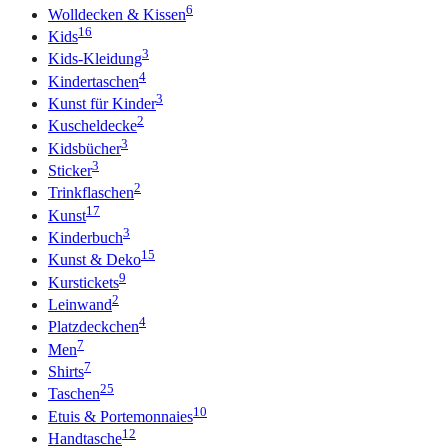
6
Wolldecken & Kissen
16
Kids
3
Kids-Kleidung
4
Kindertaschen
3
Kunst für Kinder
2
Kuscheldecke
3
Kidsbücher
3
Sticker
2
Trinkflaschen
17
Kunst
3
Kinderbuch
15
Kunst & Deko
9
Kurstickets
2
Leinwand
4
Platzdeckchen
7
Men
7
Shirts
25
Taschen
10
Etuis & Portemonnaies
12
Handtasche