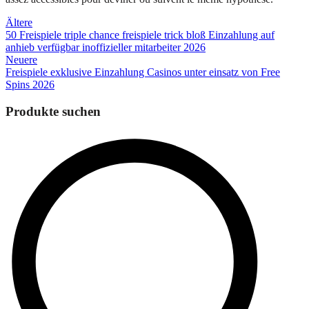
Beitragsnavigation
Ältere
50 Freispiele triple chance freispiele trick bloß Einzahlung auf
anhieb verfügbar inoffizieller mitarbeiter 2026
Neuere
Freispiele exklusive Einzahlung Casinos unter einsatz von Free
Spins 2026
Produkte suchen