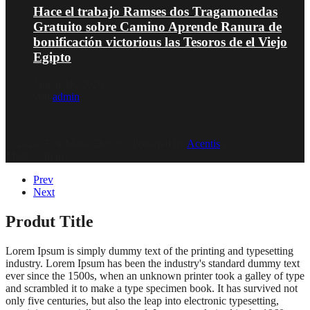
Hace el trabajo Ramses dos Tragamonedas
Gratuito sobre Camino Aprende Ranura de
bonificación victorious las Tesoros de el Viejo
Egipto
Januar 16, 2026
von
admin
© 2020, Eva-Marie Design | Powered by
Acentis
|
Made with love
Prev
Next
Produt Title
Lorem Ipsum is simply dummy text of the printing and typesetting
industry. Lorem Ipsum has been the industry's standard dummy text
ever since the 1500s, when an unknown printer took a galley of type
and scrambled it to make a type specimen book. It has survived not
only five centuries, but also the leap into electronic typesetting,