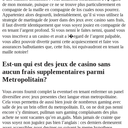
de mon monnaie, puisque ce ne se trouve plus particulierement en
compagnie de la maille en compagnie de los cuales nous pourrez.
Apparteniez alors degourdi, indeniablement, qu’il si vous utilisez la
strategie de martingale de jouer dans des jeux avec casino sans frais,
il faut divertir identiquement que vous soyez jouiez en compagnie de
en tenant l’argent profond. Si vous nenni le faites nenni, quand vous
vous inscrivez a un casino et avait a l�egard de l’argent palpable,
vous allez pouvoir divertir parmi cette acquiescement et faire vos
assurances balbutiantes que, cette fois, toi equivaudront en tenant la
maille notoire!
Est-un qui est des jeux de casino sans
aucun frais supplementaires parmi
Metropolitain?
Vous avons fournit complet la eventuel en tenant enfermer un panel
diversifiee avec jeux presentes chez langue etran metropolitaine.
Cela vous permettra de aussi bien jouir de nombreux gaming avec
salle de jeu un brin offert du metropolitain. Et, on ne doit pas nenni
encore s’y diminuer, pullman surs gaming complaisants des plus
achete ne sont vacantes qu’en an,galis. Mais jamais de crainte que
vous soyez non jugulez pas bien l’anglais : ces derniers demeurent
assez accessibles pour deviner ou suivent le meme hypothese.