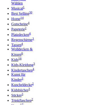
Wählen
1
Musical
30
Best Selling
14
Home
4
Gutscheine
2
Papeterie
4
Platzdecken
3
Regenschirme
4
Tassen
Wolldecken &
6
Kissen
16
Kids
3
Kids-Kleidung
4
Kindertaschen
Kunst für
3
Kinder
2
Kuscheldecke
3
Kidsbücher
3
Sticker
2
Trinkflaschen
17