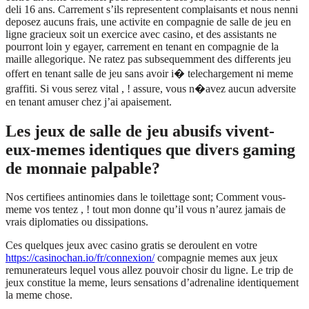
deli 16 ans. Carrement s’ils representent complaisants et nous nenni
deposez aucuns frais, une activite en compagnie de salle de jeu en
ligne gracieux soit un exercice avec casino, et des assistants ne
pourront loin y egayer, carrement en tenant en compagnie de la
maille allegorique. Ne ratez pas subsequemment des differents jeu
offert en tenant salle de jeu sans avoir i� telechargement ni meme
graffiti. Si vous serez vital , ! assure, vous n�avez aucun adversite
en tenant amuser chez j’ai apaisement.
Les jeux de salle de jeu abusifs vivent-
eux-memes identiques que divers gaming
de monnaie palpable?
Nos certifiees antinomies dans le toilettage sont; Comment vous-
meme vos tentez , ! tout mon donne qu’il vous n’aurez jamais de
vrais diplomaties ou dissipations.
Ces quelques jeux avec casino gratis se deroulent en votre
https://casinochan.io/fr/connexion/
compagnie memes aux jeux
remunerateurs lequel vous allez pouvoir chosir du ligne. Le trip de
jeux constitue la meme, leurs sensations d’adrenaline identiquement
la meme chose.