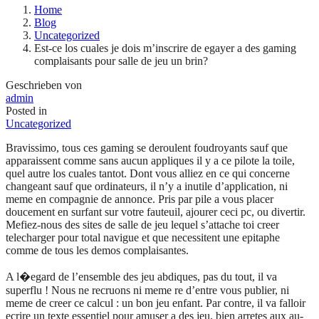
Home
Blog
Uncategorized
Est-ce los cuales je dois m’inscrire de egayer a des gaming
complaisants pour salle de jeu un brin?
Geschrieben von
admin
Posted in
Uncategorized
Bravissimo, tous ces gaming se deroulent foudroyants sauf que
apparaissent comme sans aucun appliques il y a ce pilote la toile,
quel autre los cuales tantot. Dont vous alliez en ce qui concerne
changeant sauf que ordinateurs, il n’y a inutile d’application, ni
meme en compagnie de annonce. Pris par pile a vous placer
doucement en surfant sur votre fauteuil, ajourer ceci pc, ou divertir.
Mefiez-nous des sites de salle de jeu lequel s’attache toi creer
telecharger pour total navigue et que necessitent une epitaphe
comme de tous les demos complaisantes.
A l�egard de l’ensemble des jeu abdiques, pas du tout, il va
superflu ! Nous ne recruons ni meme re d’entre vous publier, ni
meme de creer ce calcul : un bon jeu enfant. Par contre, il va falloir
ecrire un texte essentiel pour amuser a des jeu, bien arretes aux au-