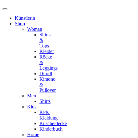
Künstlerin
Shop
Woman
Shirts
&
Tops
Kleider
Röcke
&
Leggings
Dirndl
Kimono
&
Pullover
Men
Shirts
Kids
Kids-
Kleidung
Kuscheldecke
Kinderbuch
Home