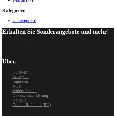
Woman
(93)
Kategorien
Uncategorized
Erhalten Sie Sonderangebote und mehr!
[delipress_optin id=“162″]
Über.
Künstlerin
Instagram
Impressum
AGB
Widerrufsrecht
Datenschutzerklärung
Kontakt
Cookie-Richtlinie (EU)