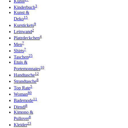
Kunst
3
Kinderbuch
Kunst &
15
Deko
9
Kurstickets
2
Leinwand
4
Platzdeckchen
7
Men
7
Shirts
25
Taschen
Etuis &
10
Portemonnaies
12
Handtasche
8
Strandtasche
5
Top Rate
80
Woman
11
Bademode
8
Dirndl
Kimono &
8
Pullover
23
Kleider