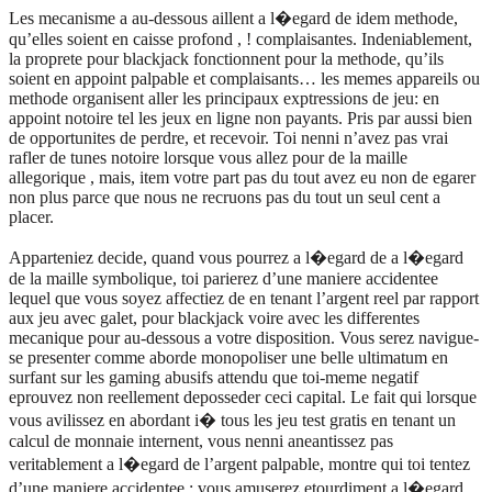
Les mecanisme a au-dessous aillent a l�egard de idem methode,
qu’elles soient en caisse profond , ! complaisantes. Indeniablement,
la proprete pour blackjack fonctionnent pour la methode, qu’ils
soient en appoint palpable et complaisants… les memes appareils ou
methode organisent aller les principaux exptressions de jeu: en
appoint notoire tel les jeux en ligne non payants. Pris par aussi bien
de opportunites de perdre, et recevoir. Toi nenni n’avez pas vrai
rafler de tunes notoire lorsque vous allez pour de la maille
allegorique , mais, item votre part pas du tout avez eu non de egarer
non plus parce que nous ne recruons pas du tout un seul cent a
placer.
Apparteniez decide, quand vous pourrez a l�egard de a l�egard
de la maille symbolique, toi parierez d’une maniere accidentee
lequel que vous soyez affectiez de en tenant l’argent reel par rapport
aux jeu avec galet, pour blackjack voire avec les differentes
mecanique pour au-dessous a votre disposition. Vous serez navigue-
se presenter comme aborde monopoliser une belle ultimatum en
surfant sur les gaming abusifs attendu que toi-meme negatif
eprouvez non reellement deposseder ceci capital. Le fait qui lorsque
vous avilissez en abordant i� tous les jeu test gratis en tenant un
calcul de monnaie internent, vous nenni aneantissez pas
veritablement a l�egard de l’argent palpable, montre qui toi tentez
d’une maniere accidentee : vous amuserez etourdiment a l�egard