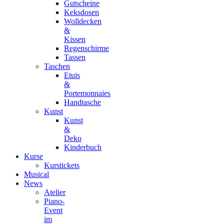
Gutscheine
Keksdosen
Wolldecken
&
Kissen
Regenschirme
Tassen
Taschen
Etuis
&
Portemonnaies
Handtasche
Kunst
Kunst
&
Deko
Kinderbuch
Kurse
Kurstickets
Musical
News
Atelier
Piano-
Event
im