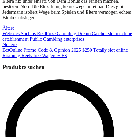
Eltern nix unter einsatz von Dem Bonus das rennen machen,
besitzen Diese Die Einzahlung keineswegs unrettbar. Dies gibt
Jedermann isoliert Wege beim Spielen und Eltern vermögen echtes
Bimbes obsiegen.
Beitragsnavigation
Ältere
Websites Such as RealPrize Gambling Dream Catcher slot machine
establishment Public Gambling enterprises
Neuere
BetOnline Promo Code & Opinion 2025 $250 Totally slot online
Roaming Reels free Wagers + FS
Produkte suchen