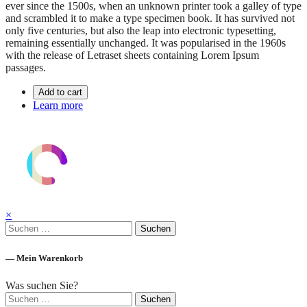
ever since the 1500s, when an unknown printer took a galley of type
and scrambled it to make a type specimen book. It has survived not
only five centuries, but also the leap into electronic typesetting,
remaining essentially unchanged. It was popularised in the 1960s
with the release of Letraset sheets containing Lorem Ipsum
passages.
Add to cart
Learn more
×
Suchen
nach:
— Mein Warenkorb
Was suchen Sie?
Suchen