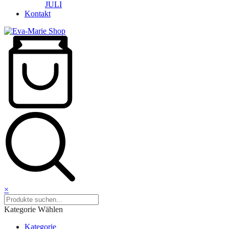
JULI
Kontakt
×
Kategorie Wählen
Kategorie