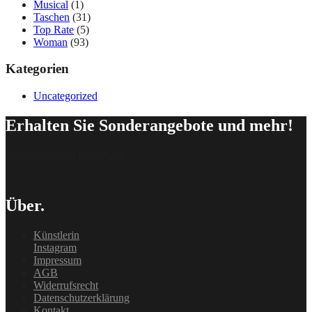
Musical
(1)
Taschen
(31)
Top Rate
(5)
Woman
(93)
Kategorien
Uncategorized
Erhalten Sie Sonderangebote und mehr!
[delipress_optin id=“162″]
Über.
Künstlerin
Instagram
Impressum
AGB
Widerrufsrecht
Datenschutzerklärung
Kontakt