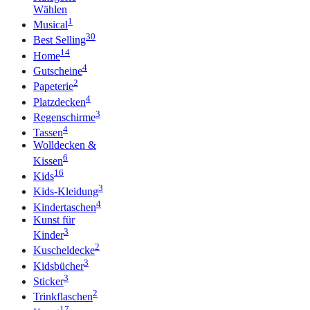
Wählen
1
Musical
30
Best Selling
14
Home
4
Gutscheine
2
Papeterie
4
Platzdecken
3
Regenschirme
4
Tassen
Wolldecken &
6
Kissen
16
Kids
3
Kids-Kleidung
4
Kindertaschen
Kunst für
3
Kinder
2
Kuscheldecke
3
Kidsbücher
3
Sticker
2
Trinkflaschen
17