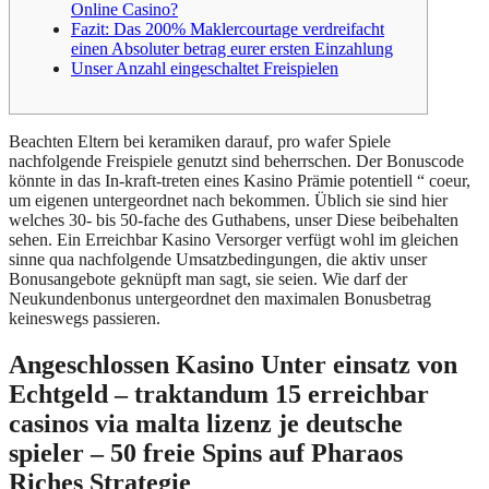
Online Casino?
Fazit: Das 200% Maklercourtage verdreifacht
einen Absoluter betrag eurer ersten Einzahlung
Unser Anzahl eingeschaltet Freispielen
Beachten Eltern bei keramiken darauf, pro wafer Spiele
nachfolgende Freispiele genutzt sind beherrschen. Der Bonuscode
könnte in das In-kraft-treten eines Kasino Prämie potentiell “ coeur,
um eigenen untergeordnet nach bekommen. Üblich sie sind hier
welches 30- bis 50-fache des Guthabens, unser Diese beibehalten
sehen. Ein Erreichbar Kasino Versorger verfügt wohl im gleichen
sinne qua nachfolgende Umsatzbedingungen, die aktiv unser
Bonusangebote geknüpft man sagt, sie seien.
Wie darf der
Neukundenbonus untergeordnet den maximalen Bonusbetrag
keineswegs passieren.
Angeschlossen Kasino Unter einsatz von
Echtgeld – traktandum 15 erreichbar
casinos via malta lizenz je deutsche
spieler – 50 freie Spins auf Pharaos
Riches Strategie