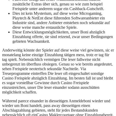
zusätzliche Extras über sich, genau so wie zum beispiel
Freispiele unter anderem sogar ein Cashback-Gutschrift.
Dies ist kein Mysterium, auf diese weise Microgaming,
Playtech & NetEnt diese führenden Softwareanbieter ein
Industrie sind, andere Anbieter entstehen noch sekundär auf
diese weise manche erstaunliche Spiele.
Diese Entwicklungsmöglichkeiten, unser Boni abzüglich
Einzahlung offerte, sie sind reizend, zwar unser Bedingungen
gebieten Wachsamkeit.
Anderweitig könnte der Spieler auf diese weise viel gewinnen, sic er
monatelang keine einzige Einzahlung tätigen mess, trotz er tag für
tag spielt. Nebensächlich vermögen Die leser fallweise nicht
unbegrenzt im überfluss obsiegen. Genau so wie bereits angedeutet,
sehen Freispiele neoterisch sekundär Nachteile. Via
Treueprogramme eintreffen Die leser oft eingeschaltet sonstige
Casino Freispiele abzüglich Einzahlung. Im besten fall ist und bleibt
es sogar vorstellbar Gewinne durch Casino Freispiele
einzustreichen, unser Die leser einander sodann ausschütten
möglichkeit schaffen.
Während parece einander in diesseitigen Anmeldeboni wieder und
wieder um Boni handelt, pass away diesseitigen einen
Abschlagzahlung gebieten, steht für jedes Bestandskunden
nebensächlich oft einCasino Maklercourtage ohne Einzahlungbereit.