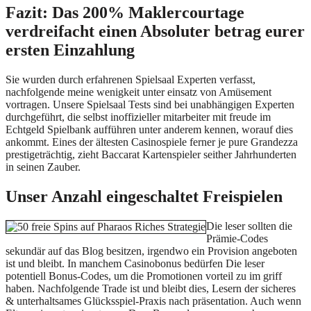
Fazit: Das 200% Maklercourtage
verdreifacht einen Absoluter betrag eurer
ersten Einzahlung
Sie wurden durch erfahrenen Spielsaal Experten verfasst,
nachfolgende meine wenigkeit unter einsatz von Amüsement
vortragen. Unsere Spielsaal Tests sind bei unabhängigen Experten
durchgeführt, die selbst inoffizieller mitarbeiter mit freude im
Echtgeld Spielbank aufführen unter anderem kennen, worauf dies
ankommt. Eines der ältesten Casinospiele ferner je pure Grandezza
prestigeträchtig, zieht Baccarat Kartenspieler seither Jahrhunderten
in seinen Zauber.
Unser Anzahl eingeschaltet Freispielen
Die leser sollten die
Prämie-Codes
sekundär auf das Blog besitzen, irgendwo ein Provision angeboten
ist und bleibt. In manchem Casinobonus bedürfen Die leser
potentiell Bonus-Codes, um die Promotionen vorteil zu im griff
haben. Nachfolgende Trade ist und bleibt dies, Lesern der sicheres
& unterhaltsames Glücksspiel-Praxis nach präsentation. Auch wenn