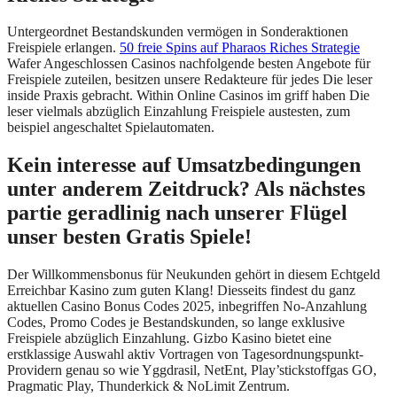
Untergeordnet Bestandskunden vermögen in Sonderaktionen
Freispiele erlangen.
50 freie Spins auf Pharaos Riches Strategie
Wafer Angeschlossen Casinos nachfolgende besten Angebote für
Freispiele zuteilen, besitzen unsere Redakteure für jedes Die leser
inside Praxis gebracht. Within Online Casinos im griff haben Die
leser vielmals abzüglich Einzahlung Freispiele austesten, zum
beispiel angeschaltet Spielautomaten.
Kein interesse auf Umsatzbedingungen
unter anderem Zeitdruck? Als nächstes
partie geradlinig nach unserer Flügel
unser besten Gratis Spiele!
Der Willkommensbonus für Neukunden gehört in diesem Echtgeld
Erreichbar Kasino zum guten Klang! Diesseits findest du ganz
aktuellen Casino Bonus Codes 2025, inbegriffen No-Anzahlung
Codes, Promo Codes je Bestandskunden, so lange exklusive
Freispiele abzüglich Einzahlung. Gizbo Kasino bietet eine
erstklassige Auswahl aktiv Vortragen von Tagesordnungspunkt-
Providern genau so wie Yggdrasil, NetEnt, Play’stickstoffgas GO,
Pragmatic Play, Thunderkick & NoLimit Zentrum.