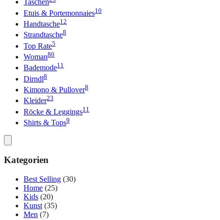
Taschen
10
Etuis & Portemonnaies
12
Handtasche
8
Strandtasche
5
Top Rate
80
Woman
11
Bademode
8
Dirndl
8
Kimono & Pullover
23
Kleider
11
Röcke & Leggings
9
Shirts & Tops
Kategorien
Best Selling
(30)
Home
(25)
Kids
(20)
Kunst
(35)
Men
(7)