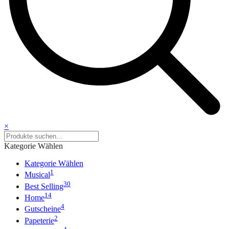
×
Kategorie Wählen
Kategorie Wählen
1
Musical
30
Best Selling
14
Home
4
Gutscheine
2
Papeterie