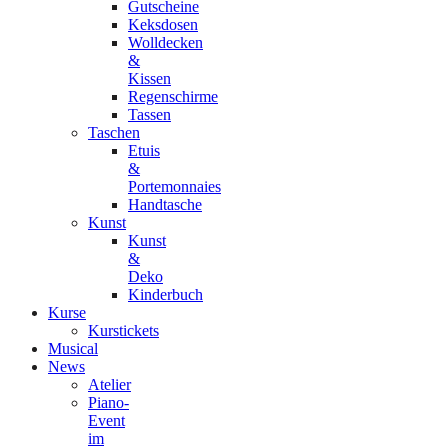
Gutscheine
Keksdosen
Wolldecken
&
Kissen
Regenschirme
Tassen
Taschen
Etuis
&
Portemonnaies
Handtasche
Kunst
Kunst
&
Deko
Kinderbuch
Kurse
Kurstickets
Musical
News
Atelier
Piano-
Event
im