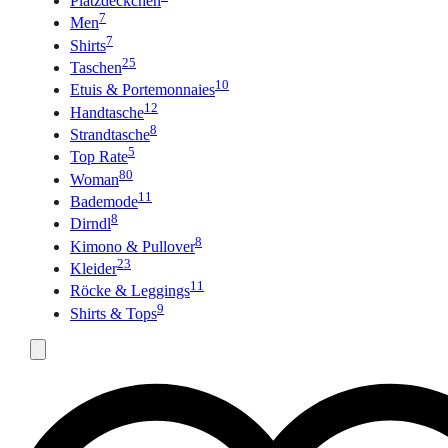
Platzdeckchen
7
Men
7
Shirts
25
Taschen
10
Etuis & Portemonnaies
12
Handtasche
8
Strandtasche
5
Top Rate
80
Woman
11
Bademode
8
Dirndl
8
Kimono & Pullover
23
Kleider
11
Röcke & Leggings
9
Shirts & Tops