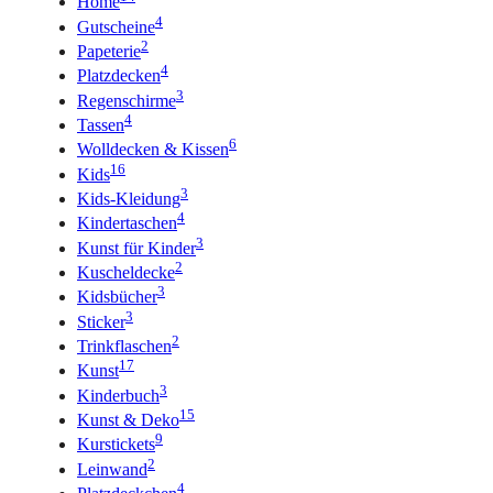
Home
4
Gutscheine
2
Papeterie
4
Platzdecken
3
Regenschirme
4
Tassen
6
Wolldecken & Kissen
16
Kids
3
Kids-Kleidung
4
Kindertaschen
3
Kunst für Kinder
2
Kuscheldecke
3
Kidsbücher
3
Sticker
2
Trinkflaschen
17
Kunst
3
Kinderbuch
15
Kunst & Deko
9
Kurstickets
2
Leinwand
4