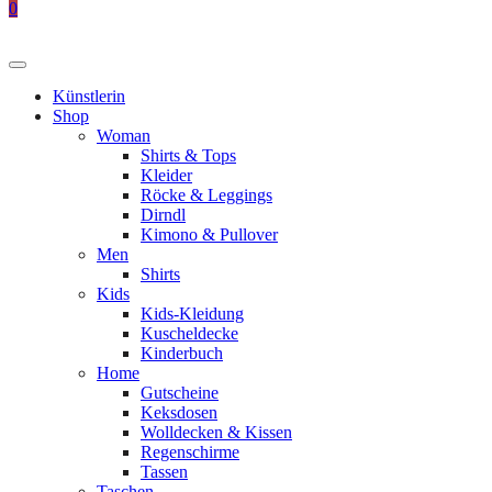
0
Künstlerin
Shop
Woman
Shirts & Tops
Kleider
Röcke & Leggings
Dirndl
Kimono & Pullover
Men
Shirts
Kids
Kids-Kleidung
Kuscheldecke
Kinderbuch
Home
Gutscheine
Keksdosen
Wolldecken & Kissen
Regenschirme
Tassen
Taschen