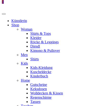
0
Künstlerin
Shop
Woman
Shirts & Tops
Kleider
Röcke & Leggings
Dirndl
Kimono & Pullover
Men
Shirts
Kids
Kids-Kleidung
Kuscheldecke
Kinderbuch
Home
Gutscheine
Keksdosen
Wolldecken & Kissen
Regenschirme
Tassen
Taschen