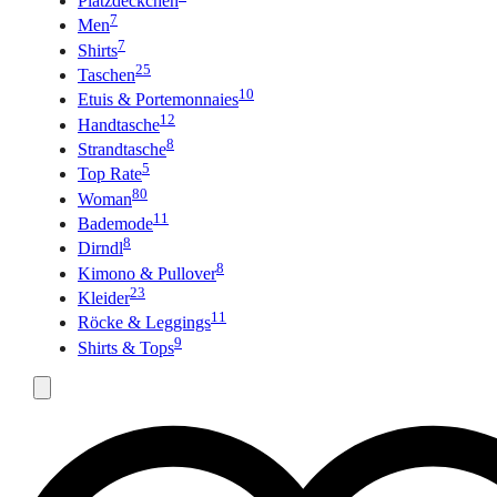
Platzdeckchen
7
Men
7
Shirts
25
Taschen
10
Etuis & Portemonnaies
12
Handtasche
8
Strandtasche
5
Top Rate
80
Woman
11
Bademode
8
Dirndl
8
Kimono & Pullover
23
Kleider
11
Röcke & Leggings
9
Shirts & Tops