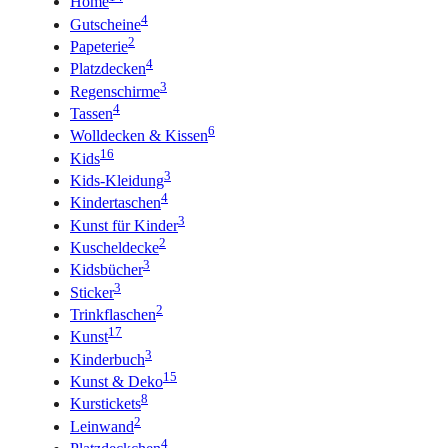
Home
4
Gutscheine
2
Papeterie
4
Platzdecken
3
Regenschirme
4
Tassen
6
Wolldecken & Kissen
16
Kids
3
Kids-Kleidung
4
Kindertaschen
3
Kunst für Kinder
2
Kuscheldecke
3
Kidsbücher
3
Sticker
2
Trinkflaschen
17
Kunst
3
Kinderbuch
15
Kunst & Deko
8
Kurstickets
2
Leinwand
4