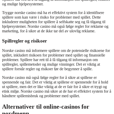
og mulige hjelpesystemer.
Trygge norske casino må ha et effektivt system for å identifisere
spillere som kan være i risiko for problemer med spillet. Dette
inkluderer muligheten for spillere å selfskatte seg og få tilgang til
hjelpesystemer. Norske casino må også følge regler for reklame og
marketing, for å sikre at de ikke tar del av ulovlig reklame.
Spillregler og risikoer
Norske casino må informere spillere om de potensielle risikoene for
spillet, inkludert risikoen for problemer med spillet og finansielle
problemer. Spillere har rett til å få tilgang til informasjon om
spillregler, spillemetoder og mulige vinninger. Det er viktig at
spillere forstår regler og risikoer før de begynner å spille.
Norske casino må også følge regler for å sikre at spillene er
spennende og fair. Det er viktig at spillene er spennende for å hold
ut spillere, men det er like viktig at de er fair for å sikre et trygt og
etisk miljø. Norske casino må sikre at de har et effektivt system for å
håndtere spillemisbruk og problemer med spillet.
Alternativer til online-casinos for
nordmenn