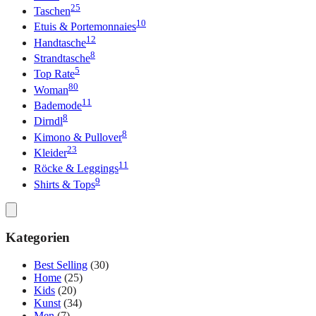
25
Taschen
10
Etuis & Portemonnaies
12
Handtasche
8
Strandtasche
5
Top Rate
80
Woman
11
Bademode
8
Dirndl
8
Kimono & Pullover
23
Kleider
11
Röcke & Leggings
9
Shirts & Tops
Kategorien
Best Selling
(30)
Home
(25)
Kids
(20)
Kunst
(34)
Men
(7)