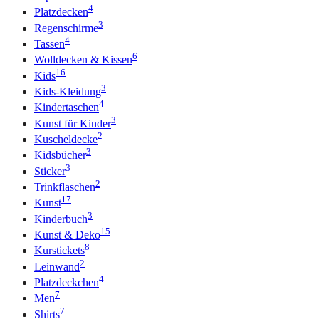
4
Platzdecken
3
Regenschirme
4
Tassen
6
Wolldecken & Kissen
16
Kids
3
Kids-Kleidung
4
Kindertaschen
3
Kunst für Kinder
2
Kuscheldecke
3
Kidsbücher
3
Sticker
2
Trinkflaschen
17
Kunst
3
Kinderbuch
15
Kunst & Deko
8
Kurstickets
2
Leinwand
4
Platzdeckchen
7
Men
7
Shirts