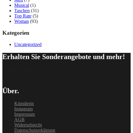
Musical
(1)
Taschen
(31)
Top Rate
(5)
Woman
(93)
Kategorien
Uncategorized
Erhalten Sie Sonderangebote und mehr!
[delipress_optin id=“162″]
Über.
Künstlerin
Instagram
Impressum
AGB
Widerrufsrecht
Datenschutzerklärung