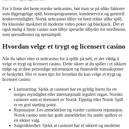
For å finne det beste norske nettcasino, bør man se på ulike faktorer
som tilgjengelige spill, bonusprogrammer, kundeservice og generell
brukervennlighet. Norsk nettcasino tilbyr en bred rekke ulike spill,
fra klassiske maskiner til moderne video poker og blackjack. Det er
også mulig å finne casino som tilbyr spesielle tilbyder for nordmenn,
som spesialbonus og spesialspill.
Hvordan velge et trygt og licensert casino
Når du søker etter et nettcasino for å spille på nett, er det viktig å
velge et trygt og licensert casino. Dette sikrer at du spiller i et sikkert
miljø og at dine personlige informasjon og finansielle transaksjoner
er beskyttet. Her er noen tips for hvordan du kan velge et trygt og
licensert casino:
Lisensiering: Sjekk at casinoet har en gyldig lisens fra en
norges myndighet eller internasjonalt regulert organ. Norske
casinoer som er lisensiert av Norsk Tipping eller Norsk Spill
er en god starting point.
Reputasjon: Les anmeldelser og vurder casinoets reputasjon.
Norsk casino som har gode anmeldelser fra andre spillere er
en sikker valg.
Salgssikkerhet: Sjekk at casinoet har et sikkert og moderne