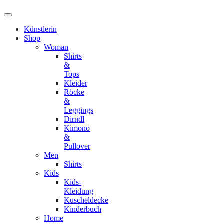
Künstlerin
Shop
Woman
Shirts
&
Tops
Kleider
Röcke
&
Leggings
Dirndl
Kimono
&
Pullover
Men
Shirts
Kids
Kids-
Kleidung
Kuscheldecke
Kinderbuch
Home