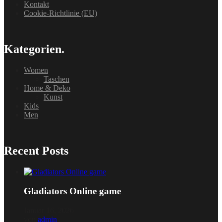
Kontakt
Cookie-Richtlinie (EU)
Kategorien.
Women
Taschen
Home & Deko
Kunst
Kids
Men
Recent Posts
Gladiators Online game
Januar 16, 2026
von
admin