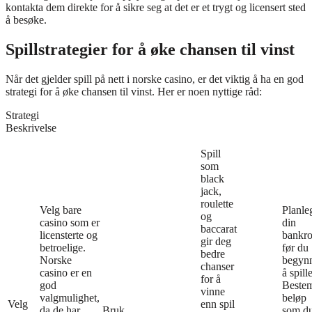
kontakta dem direkte for å sikre seg at det er et trygt og licensert sted
å besøke.
Spillstrategier for å øke chansen til vinst
Når det gjelder spill på nett i norske casino, er det viktig å ha en god
strategi for å øke chansen til vinst. Her er noen nyttige råd:
Strategi
Beskrivelse
Spill
som
black
jack,
roulette
Velg bare
Planle
og
casino som er
din
baccarat
licensterte og
bankro
gir deg
betroelige.
før du
bedre
Norske
begyn
chanser
casino er en
å spille
for å
god
Bestem
vinne
valgmulighet,
beløp
Velg
enn spil
da de har
Bruk
som du