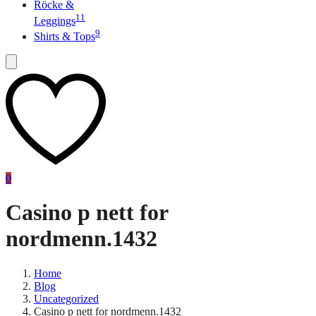
Röcke &
11
Leggings
9
Shirts & Tops
0
Casino p nett for
nordmenn.1432
Home
Blog
Uncategorized
Casino p nett for nordmenn.1432