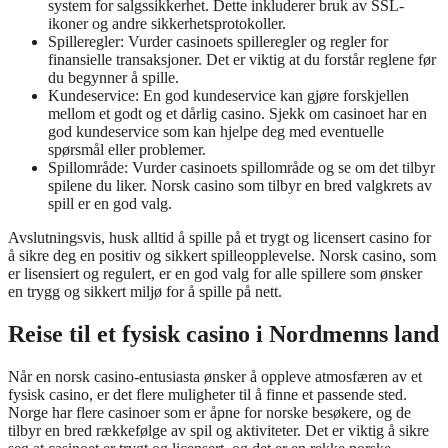
system for salgssikkerhet. Dette inkluderer bruk av SSL-
ikoner og andre sikkerhetsprotokoller.
Spilleregler: Vurder casinoets spilleregler og regler for
finansielle transaksjoner. Det er viktig at du forstår reglene før
du begynner å spille.
Kundeservice: En god kundeservice kan gjøre forskjellen
mellom et godt og et dårlig casino. Sjekk om casinoet har en
god kundeservice som kan hjelpe deg med eventuelle
spørsmål eller problemer.
Spillområde: Vurder casinoets spillområde og se om det tilbyr
spilene du liker. Norsk casino som tilbyr en bred valgkrets av
spill er en god valg.
Avslutningsvis, husk alltid å spille på et trygt og licensert casino for
å sikre deg en positiv og sikkert spilleopplevelse. Norsk casino, som
er lisensiert og regulert, er en god valg for alle spillere som ønsker
en trygg og sikkert miljø for å spille på nett.
Reise til et fysisk casino i Nordmenns land
Når en norsk casino-entusiasta ønsker å oppleve atmosfæren av et
fysisk casino, er det flere muligheter til å finne et passende sted.
Norge har flere casinoer som er åpne for norske besøkere, og de
tilbyr en bred rækkefølge av spil og aktiviteter. Det er viktig å sikre