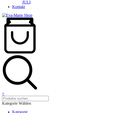
JULI
Kontakt
×
Kategorie Wählen
Kategorie