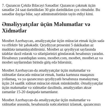
7. Qazancın Çekilə Biləcəyi Sənədlər: Qazancın çəkmək üçün
sənədlər 24 saat dərinlikdən 30 gün dərinlikdən çox olmalıdır. Bu
sənədlər dəyişə bilər, sayt adminstratörünün təyin etdiyi kimi.
Əməliyyatçılar üçün Məlumatlar və
Xidmətlər
Mostbet Azerbaycan, əməliyyatçılar üçün müraciət etmək üçün sadə
və effektiv bir şəbəkədir. Qeydiyyat prosesini 5 dakikadan az
muddətə tamamlayabilirsiniz. Mostbet az qeydiyyat sayfasında
tələblər daxil edərək və sifarişlərinizi göndərərək hesabınızı yaradın.
Hesabınızı yaratdıqdan sonra, mostbet.com, mostbet, mostbet.az və
mosbet saytlarından birində giriş edə bilərsiniz.
Mostbet Azerbaycan-da əməliyyatçılar üçün məlumatlar və
xidmətlər dərəcədə müraciət etmək, banka kartınıza maaşınızı
yollamaq, və ya qazancınızı qeydiyyatlı hesabınıza mənalaymaq
üçün 24 saatlik xidmət müraciət etmək mümkündür. Əməliyyatçılar
üçün məlumatlar və xidmətlər daxilində, əməliyyatları əksər
zamanlar 15-20 dəqiqədə tamamlanır.
Mostbet Azerbaycan-da əməliyyatçılar üçün məlumatlar və
xidmətlər arasında, hesabınızda nəticələrinizi izləmək, qazancınızı