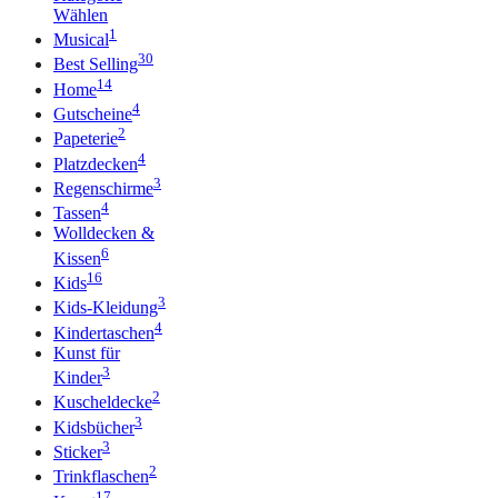
Wählen
1
Musical
30
Best Selling
14
Home
4
Gutscheine
2
Papeterie
4
Platzdecken
3
Regenschirme
4
Tassen
Wolldecken &
6
Kissen
16
Kids
3
Kids-Kleidung
4
Kindertaschen
Kunst für
3
Kinder
2
Kuscheldecke
3
Kidsbücher
3
Sticker
2
Trinkflaschen
17