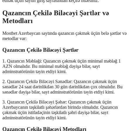
etmək üçün saytın giriş sayfasından keçirə bilərsiniz.
Qazancın Çekilə Biləcəyi Şərtlər və
Metodları
Mostbet Azerbaycan saytında qazancın çəkmək üçün belə şərtlər və
metodlar var:
Qazancın Çekilə Biləcəyi Şərtlər
1. Qazancın Məbləği: Qazancın çəkmək üçün minimal məbləğ 1
AZN olmalıdır. Bu minimal məbləğ dəyişə bilər, sayt
adminstratörünün təyin etdiyi kimi.
2. Qazancın Çekilə Biləcəyi Sənədlər: Qazancın çəkmək üçün
sənədlər 24 saat dərinlikdən 30 gün dərinlikdən çox olmalıdır. Bu
sənədlər dəyişə bilər, sayt adminstratörünün təyin etdiyi kimi.
3. Qazancın Çekilə Biləcəyi Şəhər: Qazancın çəkmək üçün
Azerbaycanın təşkilatlı şəhərlərdən birində olmalıdır. Qazancın
çəkmək üçün istifadəçinin təşkilatlı şəhri dəyişə bilər, sayt
adminstratörünün təyin etdiyi kimi.
Qazancın Çekilə Biləcəyi Metodları