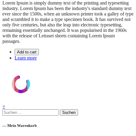
Lorem Ipsum is simply dummy text of the printing and typesetting
industry. Lorem Ipsum has been the industry's standard dummy text
ever since the 1500s, when an unknown printer took a galley of type
and scrambled it to make a type specimen book. It has survived not
only five centuries, but also the leap into electronic typesetting,
remaining essentially unchanged. It was popularised in the 1960s
with the release of Letraset sheets containing Lorem Ipsum
passages.
Add to cart
Learn more
×
Suchen
nach:
— Mein Warenkorb