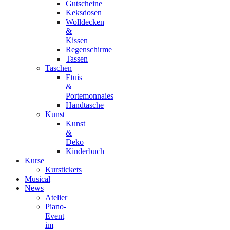
Gutscheine
Keksdosen
Wolldecken
&
Kissen
Regenschirme
Tassen
Taschen
Etuis
&
Portemonnaies
Handtasche
Kunst
Kunst
&
Deko
Kinderbuch
Kurse
Kurstickets
Musical
News
Atelier
Piano-
Event
im