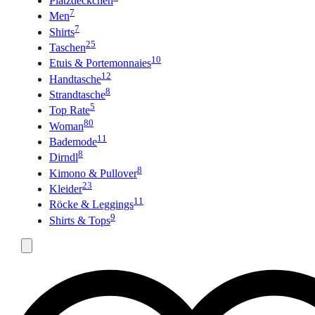
Platzdeckchen
7
Men
7
Shirts
25
Taschen
10
Etuis & Portemonnaies
12
Handtasche
8
Strandtasche
5
Top Rate
80
Woman
11
Bademode
8
Dirndl
8
Kimono & Pullover
23
Kleider
11
Röcke & Leggings
9
Shirts & Tops