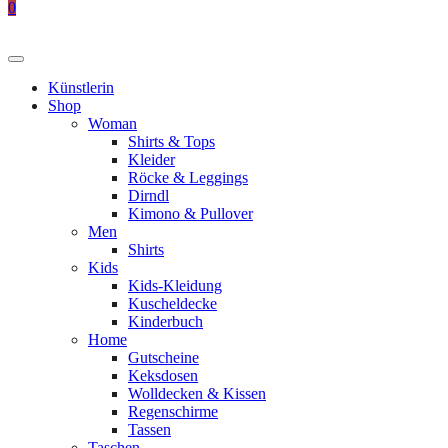
0
Künstlerin
Shop
Woman
Shirts & Tops
Kleider
Röcke & Leggings
Dirndl
Kimono & Pullover
Men
Shirts
Kids
Kids-Kleidung
Kuscheldecke
Kinderbuch
Home
Gutscheine
Keksdosen
Wolldecken & Kissen
Regenschirme
Tassen
Taschen