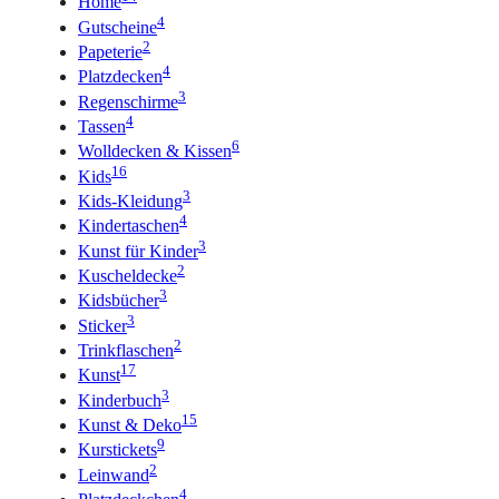
Home
4
Gutscheine
2
Papeterie
4
Platzdecken
3
Regenschirme
4
Tassen
6
Wolldecken & Kissen
16
Kids
3
Kids-Kleidung
4
Kindertaschen
3
Kunst für Kinder
2
Kuscheldecke
3
Kidsbücher
3
Sticker
2
Trinkflaschen
17
Kunst
3
Kinderbuch
15
Kunst & Deko
9
Kurstickets
2
Leinwand
4