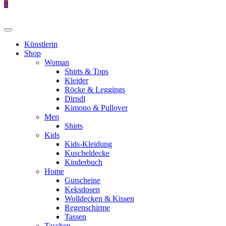
0
Künstlerin
Shop
Woman
Shirts & Tops
Kleider
Röcke & Leggings
Dirndl
Kimono & Pullover
Men
Shirts
Kids
Kids-Kleidung
Kuscheldecke
Kinderbuch
Home
Gutscheine
Keksdosen
Wolldecken & Kissen
Regenschirme
Tassen
Taschen