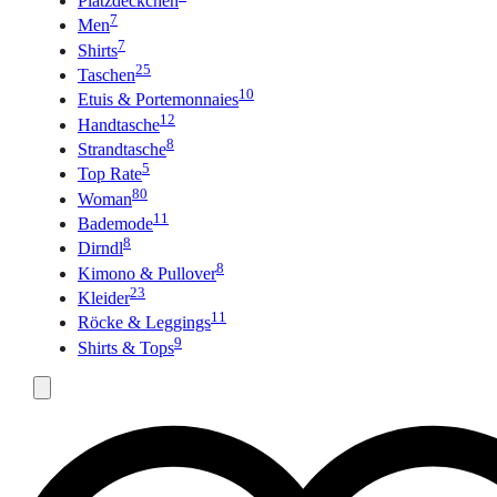
Platzdeckchen
7
Men
7
Shirts
25
Taschen
10
Etuis & Portemonnaies
12
Handtasche
8
Strandtasche
5
Top Rate
80
Woman
11
Bademode
8
Dirndl
8
Kimono & Pullover
23
Kleider
11
Röcke & Leggings
9
Shirts & Tops