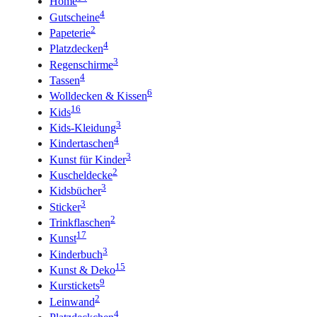
Home
4
Gutscheine
2
Papeterie
4
Platzdecken
3
Regenschirme
4
Tassen
6
Wolldecken & Kissen
16
Kids
3
Kids-Kleidung
4
Kindertaschen
3
Kunst für Kinder
2
Kuscheldecke
3
Kidsbücher
3
Sticker
2
Trinkflaschen
17
Kunst
3
Kinderbuch
15
Kunst & Deko
9
Kurstickets
2
Leinwand
4