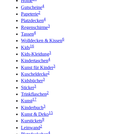
Home
4
Gutscheine
2
Papeterie
4
Platzdecken
3
Regenschirme
4
Tassen
6
Wolldecken & Kissen
16
Kids
3
Kids-Kleidung
4
Kindertaschen
3
Kunst für Kinder
2
Kuscheldecke
3
Kidsbücher
3
Sticker
2
Trinkflaschen
17
Kunst
3
Kinderbuch
15
Kunst & Deko
9
Kurstickets
2
Leinwand
4