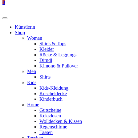
0
Künstlerin
Shop
Woman
Shirts & Tops
Kleider
Röcke & Leggings
Dirndl
Kimono & Pullover
Men
Shirts
Kids
Kids-Kleidung
Kuscheldecke
Kinderbuch
Home
Gutscheine
Keksdosen
Wolldecken & Kissen
Regenschirme
Tassen
Taschen