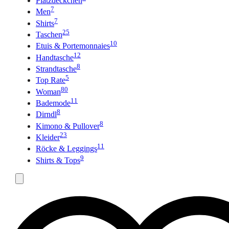
Platzdeckchen
7
Men
7
Shirts
25
Taschen
10
Etuis & Portemonnaies
12
Handtasche
8
Strandtasche
5
Top Rate
80
Woman
11
Bademode
8
Dirndl
8
Kimono & Pullover
23
Kleider
11
Röcke & Leggings
9
Shirts & Tops