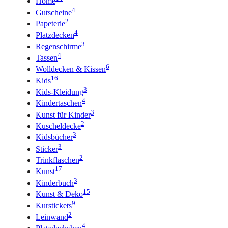
Home
4
Gutscheine
2
Papeterie
4
Platzdecken
3
Regenschirme
4
Tassen
6
Wolldecken & Kissen
16
Kids
3
Kids-Kleidung
4
Kindertaschen
3
Kunst für Kinder
2
Kuscheldecke
3
Kidsbücher
3
Sticker
2
Trinkflaschen
17
Kunst
3
Kinderbuch
15
Kunst & Deko
9
Kurstickets
2
Leinwand
4