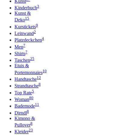
Kunst
3
Kinderbuch
Kunst &
15
Deko
9
Kurstickets
2
Leinwand
4
Platzdeckchen
7
Men
7
Shirts
25
Taschen
Etuis &
10
Portemonnaies
12
Handtasche
8
Strandtasche
5
Top Rate
80
Woman
11
Bademode
8
Dirndl
Kimono &
8
Pullover
23
Kleider