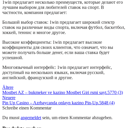
1win предлагает несколько преимуществ, которые делают его
лучшим выбором для любителей ставок на спорт. В
частности, компания предлагает:
Большой выбор ставок: 1win предлагает широкий спектр
ставок на различные виды спорта, включая футбол, баскетбол,
хоккей, теннис и многое другое.
Высокие коэффициенты: 1win предлагает высокие
коэффициенты для своих клиентов, что означает, что вы
можете получать больше денег, если ваша ставка будет
успешной.
Многоязычный интерфейс: 1win предлагает интерфейс,
доступный на нескольких языках, включая русский,
английский, французский и другие.
Beitragsnavigation
Ältere
Mostbet AZ – bukmeker ve kazino Mostbet Giri rsmi sayt.5770 (3)
Neuere
Pin Up Casino – Azrbaycanda onlayn kazino Pin-Up.5848 (4)
Schreibe einen Kommentar
Du musst
angemeldet
sein, um einen Kommentar abzugeben.