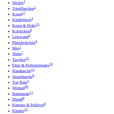
3
Sticker
2
Trinkflaschen
17
Kunst
3
Kinderbuch
15
Kunst & Deko
9
Kurstickets
2
Leinwand
4
Platzdeckchen
7
Men
7
Shirts
25
Taschen
10
Etuis & Portemonnaies
12
Handtasche
8
Strandtasche
5
Top Rate
80
Woman
11
Bademode
8
Dirndl
8
Kimono & Pullover
23
Kleider