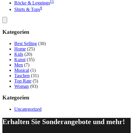
11
Röcke & Leggings
9
Shirts & Tops
Kategorien
Best Selling
(30)
Home
(25)
Kids
(20)
Kunst
(35)
Men
(7)
Musical
(1)
Taschen
(31)
Top Rate
(5)
Woman
(93)
Kategorien
Uncategorized
Erhalten Sie Sonderangebote und mehr!