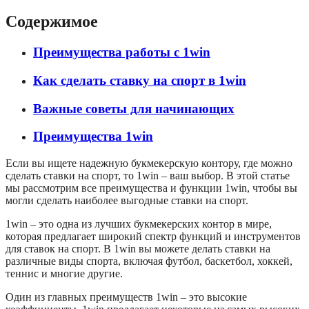
Содержимое
Преимущества работы с 1win
Как сделать ставку на спорт в 1win
Важные советы для начинающих
Преимущества 1win
Если вы ищете надежную букмекерскую контору, где можно
сделать ставки на спорт, то 1win – ваш выбор. В этой статье
мы рассмотрим все преимущества и функции 1win, чтобы вы
могли сделать наиболее выгодные ставки на спорт.
1win – это одна из лучших букмекерских контор в мире,
которая предлагает широкий спектр функций и инструментов
для ставок на спорт. В 1win вы можете делать ставки на
различные виды спорта, включая футбол, баскетбол, хоккей,
теннис и многие другие.
Один из главных преимуществ 1win – это высокие