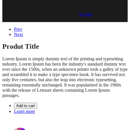
© 2020, Eva-Marie Design | Powered by
Acentis
|
Made with love
Prev
Next
Produt Title
Lorem Ipsum is simply dummy text of the printing and typesetting
industry. Lorem Ipsum has been the industry's standard dummy text
ever since the 1500s, when an unknown printer took a galley of type
and scrambled it to make a type specimen book. It has survived not
only five centuries, but also the leap into electronic typesetting,
remaining essentially unchanged. It was popularised in the 1960s
with the release of Letraset sheets containing Lorem Ipsum
passages.
Add to cart
Learn more