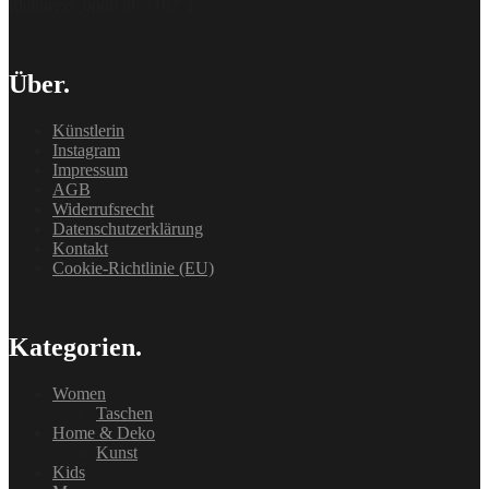
[delipress_optin id=“162″]
Über.
Künstlerin
Instagram
Impressum
AGB
Widerrufsrecht
Datenschutzerklärung
Kontakt
Cookie-Richtlinie (EU)
Kategorien.
Women
Taschen
Home & Deko
Kunst
Kids