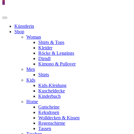
0
Künstlerin
Shop
Woman
Shirts & Tops
Kleider
Röcke & Leggings
Dirndl
Kimono & Pullover
Men
Shirts
Kids
Kids-Kleidung
Kuscheldecke
Kinderbuch
Home
Gutscheine
Keksdosen
Wolldecken & Kissen
Regenschirme
Tassen
Taschen