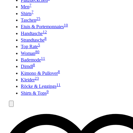
Platzdeckchen
7
Men
7
Shirts
25
Taschen
10
Etuis & Portemonnaies
12
Handtasche
8
Strandtasche
5
Top Rate
80
Woman
11
Bademode
8
Dirndl
8
Kimono & Pullover
23
Kleider
11
Röcke & Leggings
9
Shirts & Tops