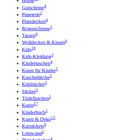
Home
4
Gutscheine
2
Papeterie
4
Platzdecken
3
Regenschirme
4
Tassen
6
Wolldecken & Kissen
16
Kids
3
Kids-Kleidung
4
Kindertaschen
3
Kunst für Kinder
2
Kuscheldecke
3
Kidsbücher
3
Sticker
2
Trinkflaschen
17
Kunst
3
Kinderbuch
15
Kunst & Deko
9
Kurstickets
2
Leinwand
4