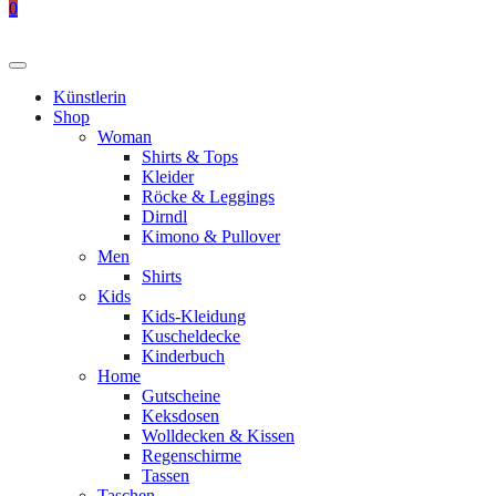
0
Künstlerin
Shop
Woman
Shirts & Tops
Kleider
Röcke & Leggings
Dirndl
Kimono & Pullover
Men
Shirts
Kids
Kids-Kleidung
Kuscheldecke
Kinderbuch
Home
Gutscheine
Keksdosen
Wolldecken & Kissen
Regenschirme
Tassen
Taschen