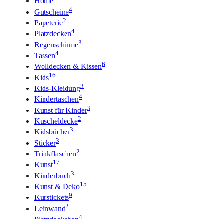
Home
4
Gutscheine
2
Papeterie
4
Platzdecken
3
Regenschirme
4
Tassen
6
Wolldecken & Kissen
16
Kids
3
Kids-Kleidung
4
Kindertaschen
3
Kunst für Kinder
2
Kuscheldecke
3
Kidsbücher
3
Sticker
2
Trinkflaschen
17
Kunst
3
Kinderbuch
15
Kunst & Deko
9
Kurstickets
2
Leinwand
4