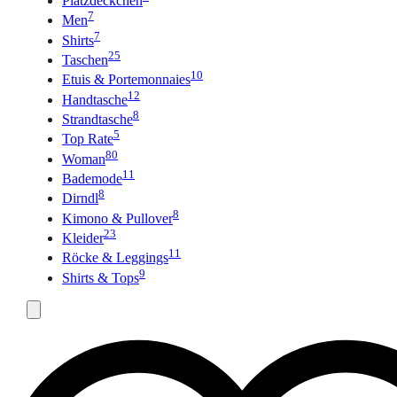
Platzdeckchen
7
Men
7
Shirts
25
Taschen
10
Etuis & Portemonnaies
12
Handtasche
8
Strandtasche
5
Top Rate
80
Woman
11
Bademode
8
Dirndl
8
Kimono & Pullover
23
Kleider
11
Röcke & Leggings
9
Shirts & Tops