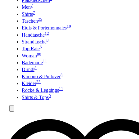
Platzdeckchen
7
Men
7
Shirts
25
Taschen
10
Etuis & Portemonnaies
12
Handtasche
8
Strandtasche
5
Top Rate
80
Woman
11
Bademode
8
Dirndl
8
Kimono & Pullover
23
Kleider
11
Röcke & Leggings
9
Shirts & Tops