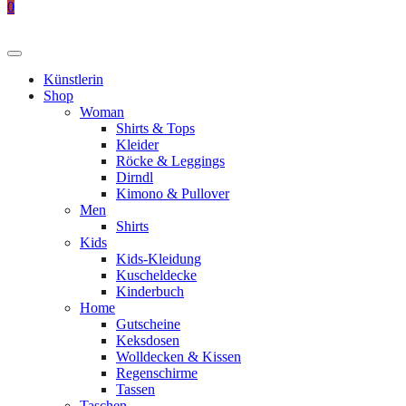
0
Künstlerin
Shop
Woman
Shirts & Tops
Kleider
Röcke & Leggings
Dirndl
Kimono & Pullover
Men
Shirts
Kids
Kids-Kleidung
Kuscheldecke
Kinderbuch
Home
Gutscheine
Keksdosen
Wolldecken & Kissen
Regenschirme
Tassen
Taschen