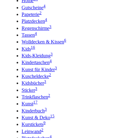
Home
4
Gutscheine
2
Papeterie
4
Platzdecken
3
Regenschirme
4
Tassen
6
Wolldecken & Kissen
16
Kids
3
Kids-Kleidung
4
Kindertaschen
3
Kunst für Kinder
2
Kuscheldecke
3
Kidsbücher
3
Sticker
2
Trinkflaschen
17
Kunst
3
Kinderbuch
15
Kunst & Deko
9
Kurstickets
2
Leinwand
4