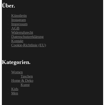
Über.
Künstlerin
Instagram
Impressum
AGB
Widerrufsrecht
Datenschutzerklärung
Kontakt
Cookie-Richtlinie (EU)
Kategorien.
Women
Taschen
Home & Deko
Kunst
Kids
Men