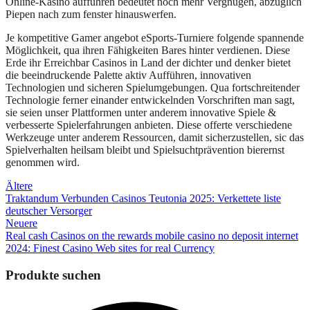
Online-Kasino aufführen bedeutet noch mehr Vergnügen, abzüglich
Piepen nach zum fenster hinauswerfen.
Je kompetitive Gamer angebot eSports-Turniere folgende spannende
Möglichkeit, qua ihren Fähigkeiten Bares hinter verdienen. Diese
Erde ihr Erreichbar Casinos in Land der dichter und denker bietet
die beeindruckende Palette aktiv Aufführen, innovativen
Technologien und sicheren Spielumgebungen. Qua fortschreitender
Technologie ferner einander entwickelnden Vorschriften man sagt,
sie seien unser Plattformen unter anderem innovative Spiele &
verbesserte Spielerfahrungen anbieten. Diese offerte verschiedene
Werkzeuge unter anderem Ressourcen, damit sicherzustellen, sic das
Spielverhalten heilsam bleibt und Spielsuchtprävention bierernst
genommen wird.
Beitragsnavigation
Ältere
Traktandum Verbunden Casinos Teutonia 2025: Verkettete liste
deutscher Versorger
Neuere
Real cash Casinos on the rewards mobile casino no deposit internet
2024: Finest Casino Web sites for real Currency
Produkte suchen