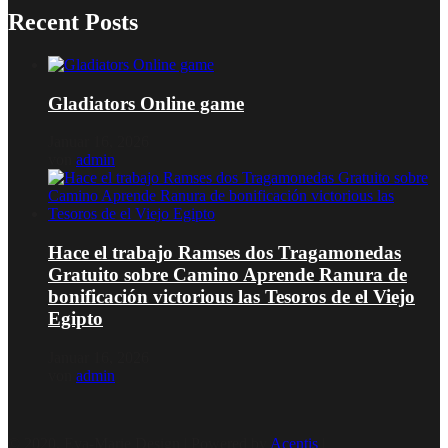
Recent Posts
Gladiators Online game
Januar 16, 2026
von
admin
Hace el trabajo Ramses dos Tragamonedas
Gratuito sobre Camino Aprende Ranura de
bonificación victorious las Tesoros de el Viejo
Egipto
Januar 16, 2026
von
admin
© 2020, Eva-Marie Design | Powered by
Acentis
|