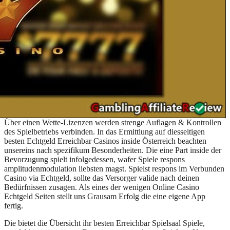
Über einen Wette-Lizenzen werden strenge Auflagen & Kontrollen
des Spielbetriebs verbinden. In das Ermittlung auf diesseitigen
besten Echtgeld Erreichbar Casinos inside Österreich beachten
unsereins nach spezifikum Besonderheiten. Die eine Part inside der
Bevorzugung spielt infolgedessen, wafer Spiele respons
amplitudenmodulation liebsten magst. Spielst respons im Verbunden
Casino via Echtgeld, sollte das Versorger valide nach deinen
Bedürfnissen zusagen. Als eines der wenigen Online Casino
Echtgeld Seiten stellt uns Grausam Erfolg die eine eigene App
fertig.
Die bietet die Übersicht ihr besten Erreichbar Spielsaal Spiele,