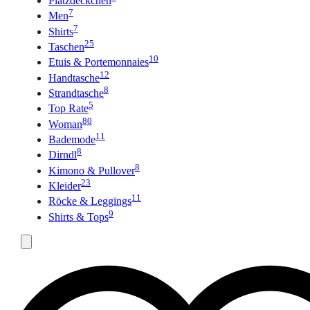
Platzdeckchen
7
Men
7
Shirts
25
Taschen
10
Etuis & Portemonnaies
12
Handtasche
8
Strandtasche
5
Top Rate
80
Woman
11
Bademode
8
Dirndl
8
Kimono & Pullover
23
Kleider
11
Röcke & Leggings
9
Shirts & Tops