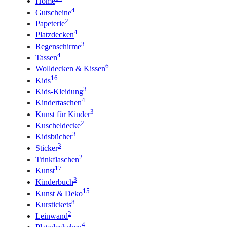
Home
4
Gutscheine
2
Papeterie
4
Platzdecken
3
Regenschirme
4
Tassen
6
Wolldecken & Kissen
16
Kids
3
Kids-Kleidung
4
Kindertaschen
3
Kunst für Kinder
2
Kuscheldecke
3
Kidsbücher
3
Sticker
2
Trinkflaschen
17
Kunst
3
Kinderbuch
15
Kunst & Deko
8
Kurstickets
2
Leinwand
4