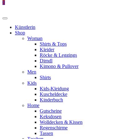
0
Künstlerin
Shop
Woman
Shirts & Tops
Kleider
Röcke & Leggings
Dirndl
Kimono & Pullover
Men
Shirts
Kids
Kids-Kleidung
Kuscheldecke
Kinderbuch
Home
Gutscheine
Keksdosen
Wolldecken & Kissen
Regenschirme
Tassen
Taschen