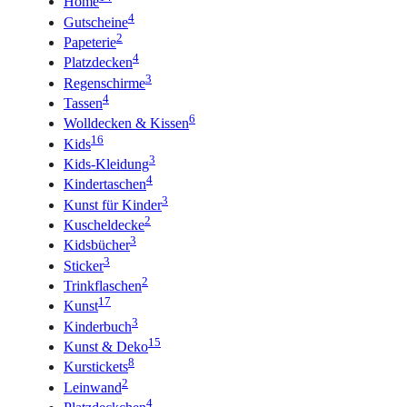
Home
4
Gutscheine
2
Papeterie
4
Platzdecken
3
Regenschirme
4
Tassen
6
Wolldecken & Kissen
16
Kids
3
Kids-Kleidung
4
Kindertaschen
3
Kunst für Kinder
2
Kuscheldecke
3
Kidsbücher
3
Sticker
2
Trinkflaschen
17
Kunst
3
Kinderbuch
15
Kunst & Deko
8
Kurstickets
2
Leinwand
4