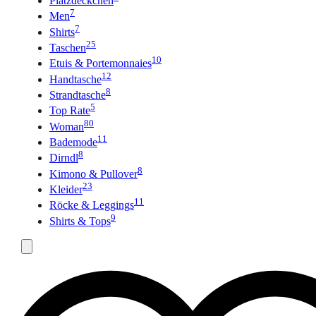
Platzdeckchen
7
Men
7
Shirts
25
Taschen
10
Etuis & Portemonnaies
12
Handtasche
8
Strandtasche
5
Top Rate
80
Woman
11
Bademode
8
Dirndl
8
Kimono & Pullover
23
Kleider
11
Röcke & Leggings
9
Shirts & Tops