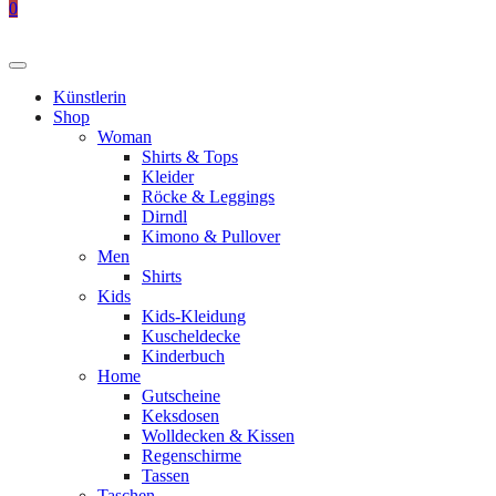
0
Künstlerin
Shop
Woman
Shirts & Tops
Kleider
Röcke & Leggings
Dirndl
Kimono & Pullover
Men
Shirts
Kids
Kids-Kleidung
Kuscheldecke
Kinderbuch
Home
Gutscheine
Keksdosen
Wolldecken & Kissen
Regenschirme
Tassen
Taschen