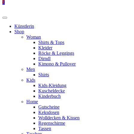
0
Künstlerin
Shop
Woman
Shirts & Tops
Kleider
Röcke & Leggings
Dirndl
Kimono & Pullover
Men
Shirts
Kids
Kids-Kleidung
Kuscheldecke
Kinderbuch
Home
Gutscheine
Keksdosen
Wolldecken & Kissen
Regenschirme
Tassen
Taschen