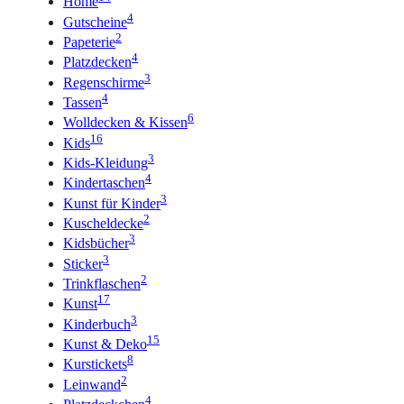
Home
4
Gutscheine
2
Papeterie
4
Platzdecken
3
Regenschirme
4
Tassen
6
Wolldecken & Kissen
16
Kids
3
Kids-Kleidung
4
Kindertaschen
3
Kunst für Kinder
2
Kuscheldecke
3
Kidsbücher
3
Sticker
2
Trinkflaschen
17
Kunst
3
Kinderbuch
15
Kunst & Deko
8
Kurstickets
2
Leinwand
4