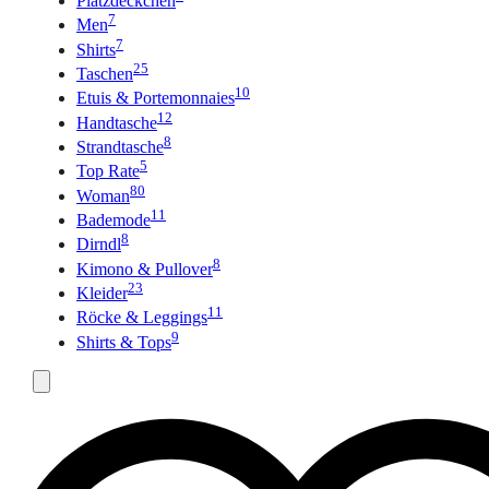
Platzdeckchen
7
Men
7
Shirts
25
Taschen
10
Etuis & Portemonnaies
12
Handtasche
8
Strandtasche
5
Top Rate
80
Woman
11
Bademode
8
Dirndl
8
Kimono & Pullover
23
Kleider
11
Röcke & Leggings
9
Shirts & Tops