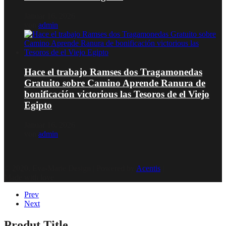
Januar 16, 2026
von
admin
Hace el trabajo Ramses dos Tragamonedas
Gratuito sobre Camino Aprende Ranura de
bonificación victorious las Tesoros de el Viejo
Egipto
Januar 16, 2026
von
admin
© 2020, Eva-Marie Design | Powered by
Acentis
|
Made with love
Prev
Next
Produt Title