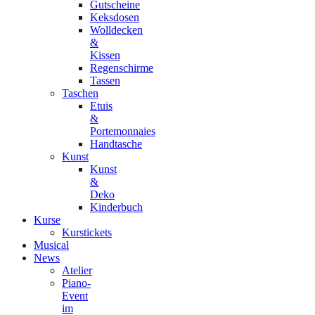
Gutscheine
Keksdosen
Wolldecken
&
Kissen
Regenschirme
Tassen
Taschen
Etuis
&
Portemonnaies
Handtasche
Kunst
Kunst
&
Deko
Kinderbuch
Kurse
Kurstickets
Musical
News
Atelier
Piano-
Event
im