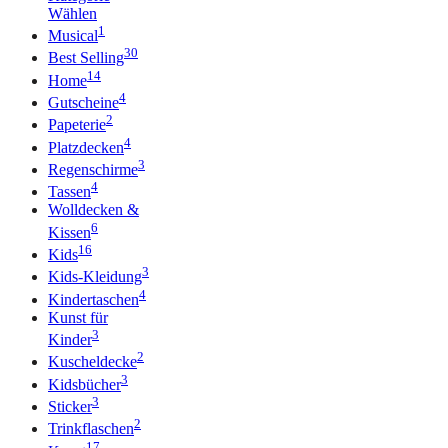
Wählen
1
Musical
30
Best Selling
14
Home
4
Gutscheine
2
Papeterie
4
Platzdecken
3
Regenschirme
4
Tassen
Wolldecken &
6
Kissen
16
Kids
3
Kids-Kleidung
4
Kindertaschen
Kunst für
3
Kinder
2
Kuscheldecke
3
Kidsbücher
3
Sticker
2
Trinkflaschen
17