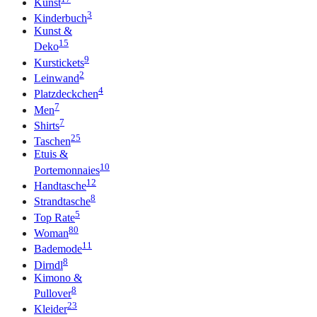
Kunst
3
Kinderbuch
Kunst &
15
Deko
9
Kurstickets
2
Leinwand
4
Platzdeckchen
7
Men
7
Shirts
25
Taschen
Etuis &
10
Portemonnaies
12
Handtasche
8
Strandtasche
5
Top Rate
80
Woman
11
Bademode
8
Dirndl
Kimono &
8
Pullover
23
Kleider