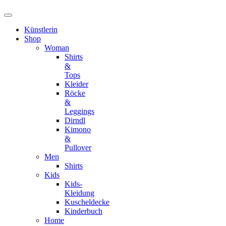
Künstlerin
Shop
Woman
Shirts
&
Tops
Kleider
Röcke
&
Leggings
Dirndl
Kimono
&
Pullover
Men
Shirts
Kids
Kids-
Kleidung
Kuscheldecke
Kinderbuch
Home