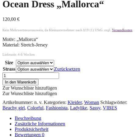
Ocean Dress „Mallorca“
120,00
€
Kein Mehrwertsteuerausweis, da Kleinunternehmer nach §19 (1) UStG.
zzgl.
Versandkosten
Motiv: „Mallorca“
Material: Stretch-Jersey
Lieferzeit:
4-6 Wochen
Size
Strass
Zurücksetzen
In den Warenkorb
Zur Wunschliste hinzufügen
Zur Wunschliste hinzufügen
Artikelnummer:
n. v.
Kategorien:
Kleider
,
Woman
Schlagwörter:
Beachy girl
,
Colorful
,
Fashionista
,
Ladylike
,
Sassy
,
VIBES
Beschreibung
Zusätzliche Informationen
Produktsicherheit
Bewertungen
0