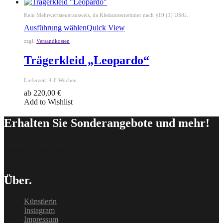
Kein Mehrwertsteuerausweis, da Kleinunternehmer nach §19 (1) UStG.
Ausführung wählen
Quick View
zzgl.
Versandkosten
Trägerkleid „Leopardo“
Lieferzeit:
4-6 Wochen
ab
220,00
€
Add to Wishlist
Erhalten Sie Sonderangebote und mehr!
[delipress_optin id=“162″]
Über.
Künstlerin
Instagram
Impressum