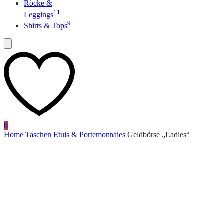
Röcke &
11
Leggings
9
Shirts & Tops
0
Home
Taschen
Etuis & Portemonnaies
Geldbörse „Ladies“