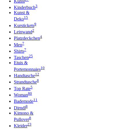
Kunst
3
Kinderbuch
Kunst &
15
Deko
9
Kurstickets
2
Leinwand
4
Platzdeckchen
7
Men
7
Shirts
25
Taschen
Etuis &
10
Portemonnaies
12
Handtasche
8
Strandtasche
5
Top Rate
80
Woman
11
Bademode
8
Dirndl
Kimono &
8
Pullover
23
Kleider