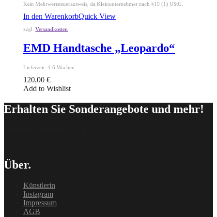
Kein Mehrwertsteuerausweis, da Kleinunternehmer nach §19 (1) UStG.
In den Warenkorb
Quick View
zzgl.
Versandkosten
EMD Handtasche „Leopardo“
Lieferzeit:
4-6 Wochen
120,00
€
Add to Wishlist
Erhalten Sie Sonderangebote und mehr!
[delipress_optin id=“162″]
Über.
Künstlerin
Instagram
Impressum
AGB