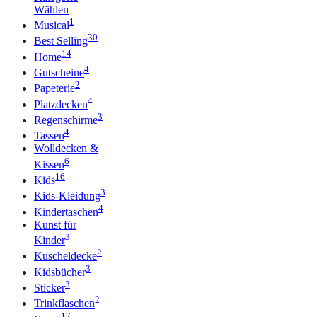
Wählen
1
Musical
30
Best Selling
14
Home
4
Gutscheine
2
Papeterie
4
Platzdecken
3
Regenschirme
4
Tassen
Wolldecken &
6
Kissen
16
Kids
3
Kids-Kleidung
4
Kindertaschen
Kunst für
3
Kinder
2
Kuscheldecke
3
Kidsbücher
3
Sticker
2
Trinkflaschen
17