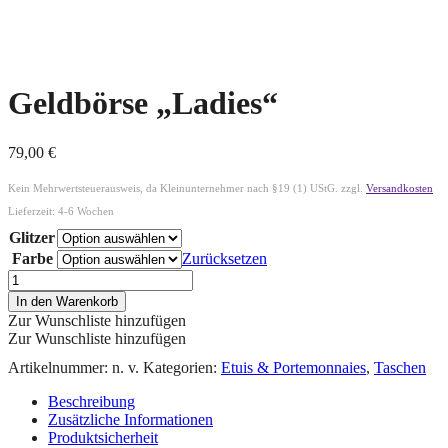
Geldbörse „Ladies“
79,00
€
Kein Mehrwertsteuerausweis, da Kleinunternehmer nach §19 (1) UStG.
zzgl.
Versandkosten
Lieferzeit:
4-6 Wochen
Glitzer
Farbe
Zurücksetzen
In den Warenkorb
Zur Wunschliste hinzufügen
Zur Wunschliste hinzufügen
Artikelnummer:
n. v.
Kategorien:
Etuis & Portemonnaies
,
Taschen
Beschreibung
Zusätzliche Informationen
Produktsicherheit