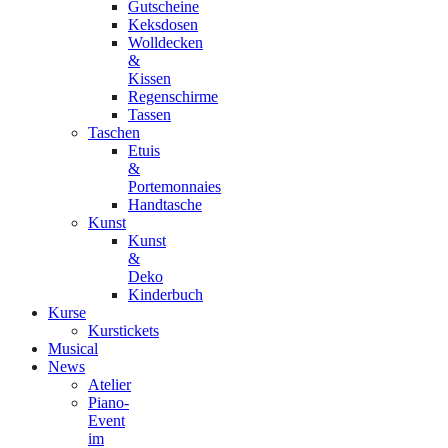
Gutscheine
Keksdosen
Wolldecken
&
Kissen
Regenschirme
Tassen
Taschen
Etuis
&
Portemonnaies
Handtasche
Kunst
Kunst
&
Deko
Kinderbuch
Kurse
Kurstickets
Musical
News
Atelier
Piano-
Event
im