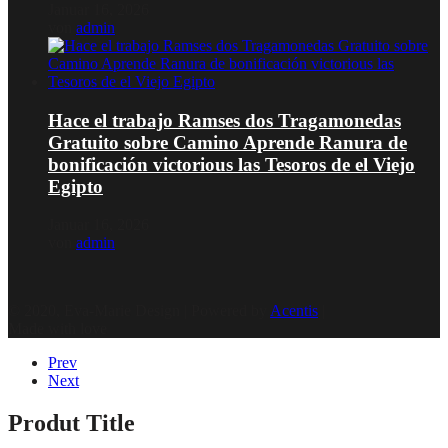
Januar 16, 2026
von
admin
Hace el trabajo Ramses dos Tragamonedas
Gratuito sobre Camino Aprende Ranura de
bonificación victorious las Tesoros de el Viejo
Egipto
Januar 16, 2026
von
admin
© 2020, Eva-Marie Design | Powered by
Acentis
|
Made with love
Prev
Next
Produt Title