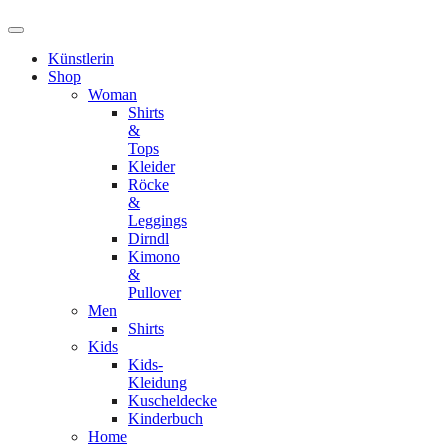
Künstlerin
Shop
Woman
Shirts
&
Tops
Kleider
Röcke
&
Leggings
Dirndl
Kimono
&
Pullover
Men
Shirts
Kids
Kids-
Kleidung
Kuscheldecke
Kinderbuch
Home