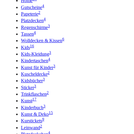
Home
4
Gutscheine
2
Papeterie
4
Platzdecken
3
Regenschirme
4
Tassen
6
Wolldecken & Kissen
16
Kids
3
Kids-Kleidung
4
Kindertaschen
3
Kunst für Kinder
2
Kuscheldecke
3
Kidsbücher
3
Sticker
2
Trinkflaschen
17
Kunst
3
Kinderbuch
15
Kunst & Deko
9
Kurstickets
2
Leinwand
4