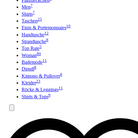
Platzdeckchen
7
Men
7
Shirts
25
Taschen
10
Etuis & Portemonnaies
12
Handtasche
8
Strandtasche
5
Top Rate
80
Woman
11
Bademode
8
Dirndl
8
Kimono & Pullover
23
Kleider
11
Röcke & Leggings
9
Shirts & Tops