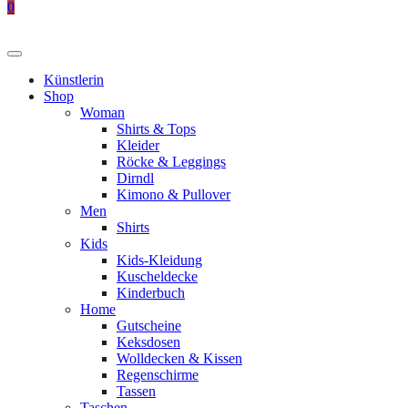
0
Künstlerin
Shop
Woman
Shirts & Tops
Kleider
Röcke & Leggings
Dirndl
Kimono & Pullover
Men
Shirts
Kids
Kids-Kleidung
Kuscheldecke
Kinderbuch
Home
Gutscheine
Keksdosen
Wolldecken & Kissen
Regenschirme
Tassen
Taschen