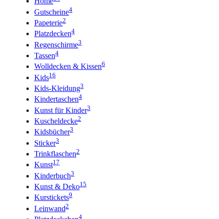
Home
4
Gutscheine
2
Papeterie
4
Platzdecken
3
Regenschirme
4
Tassen
6
Wolldecken & Kissen
16
Kids
3
Kids-Kleidung
4
Kindertaschen
3
Kunst für Kinder
2
Kuscheldecke
3
Kidsbücher
3
Sticker
2
Trinkflaschen
17
Kunst
3
Kinderbuch
15
Kunst & Deko
9
Kurstickets
2
Leinwand
4