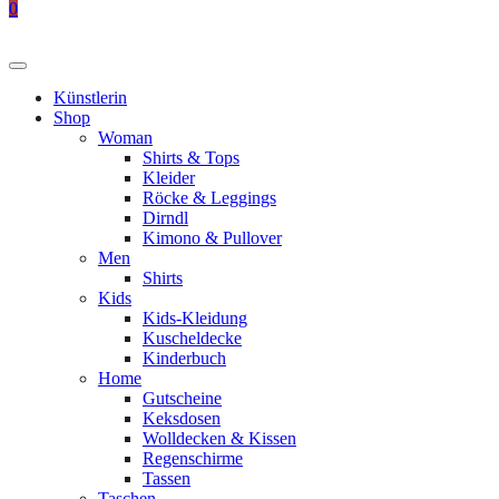
0
Künstlerin
Shop
Woman
Shirts & Tops
Kleider
Röcke & Leggings
Dirndl
Kimono & Pullover
Men
Shirts
Kids
Kids-Kleidung
Kuscheldecke
Kinderbuch
Home
Gutscheine
Keksdosen
Wolldecken & Kissen
Regenschirme
Tassen
Taschen