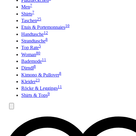
Platzdeckchen
7
Men
7
Shirts
25
Taschen
10
Etuis & Portemonnaies
12
Handtasche
8
Strandtasche
5
Top Rate
80
Woman
11
Bademode
8
Dirndl
8
Kimono & Pullover
23
Kleider
11
Röcke & Leggings
9
Shirts & Tops