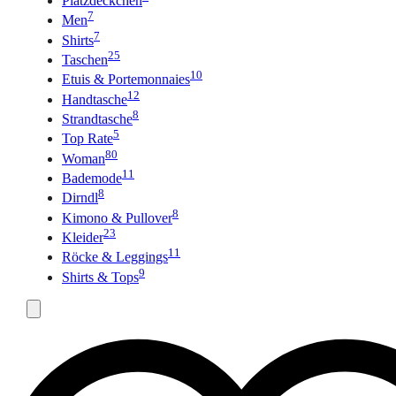
Platzdeckchen
7
Men
7
Shirts
25
Taschen
10
Etuis & Portemonnaies
12
Handtasche
8
Strandtasche
5
Top Rate
80
Woman
11
Bademode
8
Dirndl
8
Kimono & Pullover
23
Kleider
11
Röcke & Leggings
9
Shirts & Tops