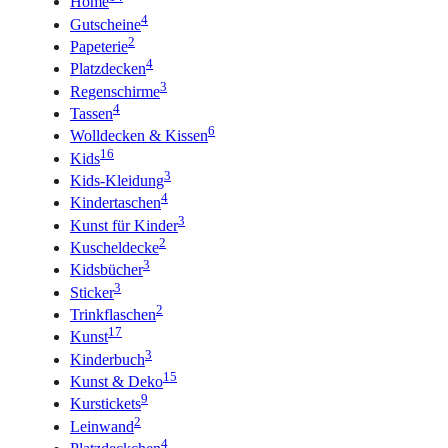
Home
4
Gutscheine
2
Papeterie
4
Platzdecken
3
Regenschirme
4
Tassen
6
Wolldecken & Kissen
16
Kids
3
Kids-Kleidung
4
Kindertaschen
3
Kunst für Kinder
2
Kuscheldecke
3
Kidsbücher
3
Sticker
2
Trinkflaschen
17
Kunst
3
Kinderbuch
15
Kunst & Deko
9
Kurstickets
2
Leinwand
4