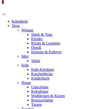
0
Künstlerin
Shop
Woman
Shirts & Tops
Kleider
Röcke & Leggings
Dirndl
Kimono & Pullover
Men
Shirts
Kids
Kids-Kleidung
Kuscheldecke
Kinderbuch
Home
Gutscheine
Keksdosen
Wolldecken & Kissen
Regenschirme
Tassen
Taschen